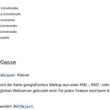
Schnittstelle
-Schnittstelle
Konstanten
chnittstelle
chnittstelle
tstelle
Klasse
KmlLayer
Klasse
ird der Karte geografisches Markup aus einer KML-, KMZ- oder
glichen Webserver gehostet wird. Für jedes Feature wird beim K
weitert
MVCObject
.