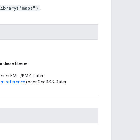
Library("maps")
.
r diese Ebene.
ebenen KML-/KMZ-Datei
kmlreference
) oder GeoRSS-Datei