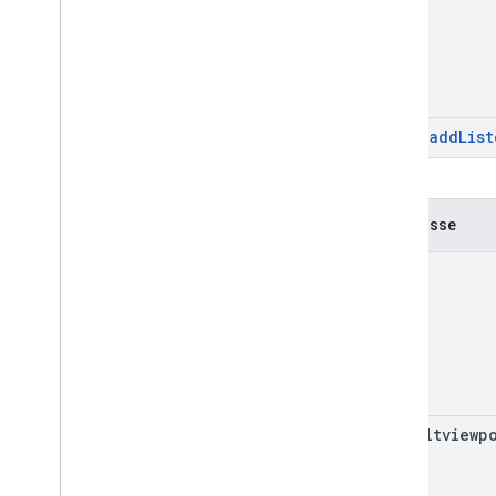
add
List
Geerbt
:
Ereignisse
click
defaultviewp