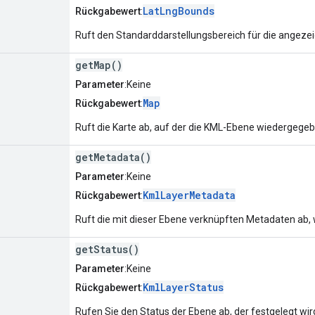
LatLngBounds
Rückgabewert
:
Ruft den Standarddarstellungsbereich für die angezei
getMap()
Parameter
:Keine
Map
Rückgabewert
:
Ruft die Karte ab, auf der die KML-Ebene wiedergegeb
getMetadata()
Parameter
:Keine
KmlLayerMetadata
Rückgabewert
:
Ruft die mit dieser Ebene verknüpften Metadaten ab
getStatus()
Parameter
:Keine
KmlLayerStatus
Rückgabewert
:
Rufen Sie den Status der Ebene ab, der festgelegt w