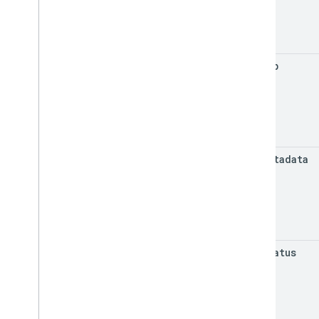
get
Map
get
Metadata
get
Status