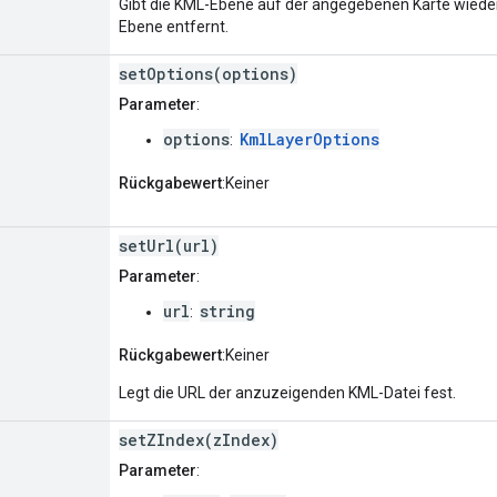
Gibt die KML-Ebene auf der angegebenen Karte wiede
Ebene entfernt.
setOptions(options)
Parameter
:
options
KmlLayerOptions
:
Rückgabewert
:Keiner
setUrl(url)
Parameter
:
url
string
:
Rückgabewert
:Keiner
Legt die URL der anzuzeigenden KML-Datei fest.
setZIndex(zIndex)
Parameter
: