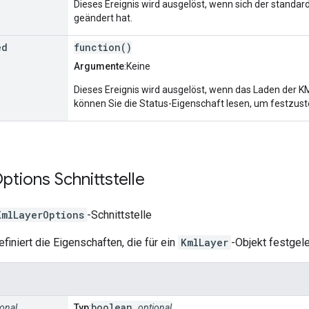
Dieses Ereignis wird ausgelöst, wenn sich der stand
geändert hat.
ed
function()
Argumente
:Keine
Dieses Ereignis wird ausgelöst, wenn das Laden der 
können Sie die Status-Eigenschaft lesen, um festzuste
ptions
Schnittstelle
KmlLayerOptions
-Schnittstelle
finiert die Eigenschaften, die für ein
KmlLayer
-Objekt festgel
boolean
ional
Typ
:
optional