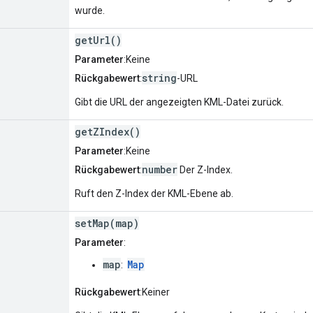
wurde.
getUrl()
Parameter
:Keine
string
Rückgabewert
:
-URL
Gibt die URL der angezeigten KML-Datei zurück.
getZIndex()
Parameter
:Keine
number
Rückgabewert
:
Der Z-Index.
Ruft den Z-Index der KML-Ebene ab.
setMap(map)
Parameter
:
map
Map
:
Rückgabewert
:Keiner