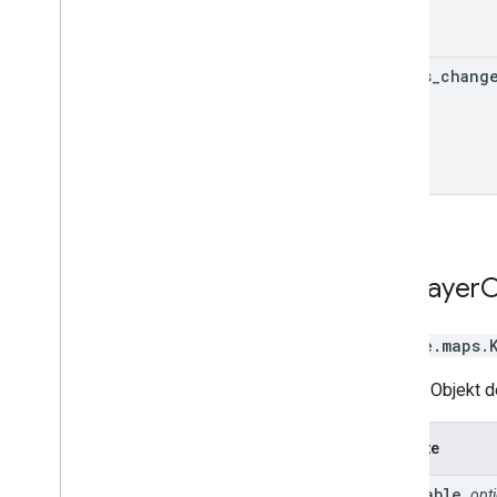
status
_
chang
Kml
Layer
O
google.maps
.
Dieses Objekt de
Attribute
clickable
opt