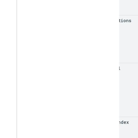
set
Options
set
Url
set
ZIndex