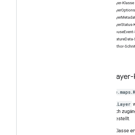
KmlLayer-Klasse
Daten
KmlLayerOptions 
DOM-Elemente
KmlLayerMetadata
KML
KmlLayerStatus-
Bild-Overlays
KmlMouseEvent-S
Drawing-Bibliothek
KmlFeatureData-S
Max Zoom
KmlAuthor-Schnit
Marker (eingestellt)
Heatmaps (eingestellt)
Street View
Places
Kml
Layer
-
Routes
3D-Karten
google.maps
.
Umwelt (Alpha)
Reise teilen
Mit
KmlLayer
w
Bibliotheksschnittstellen
öffentlich zugän
API-Referenz Version 3
.
64
bereitgestellt.
(vierteljährlicher Kanal)
API-Referenz Version 3
.
63
Diese Klasse er
API-Referenz Version 3
.
62