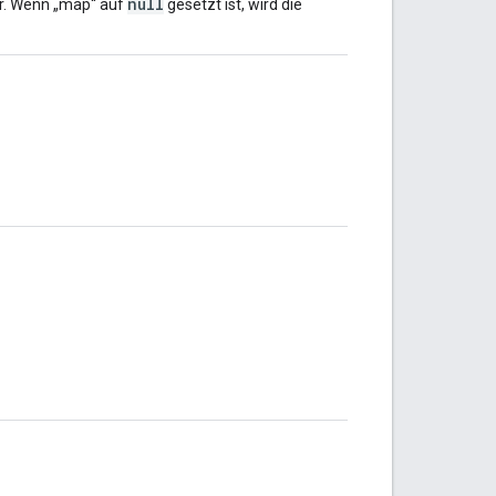
null
r. Wenn „map“ auf
gesetzt ist, wird die