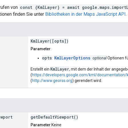
nrufen von
const {KmlLayer} = await google.maps.import
ionen finden Sie unter
Bibliotheken in der Maps JavaScript API
.
KmlLayer([opts])
Parameter
:
opts
KmlLayerOptions
:
optional
Optionen fü
KmlLayer
Erstellt ein
, mit dem der Inhalt der angeg
(
https://developers.google.com/kml/documentation/
(
http://www.georss.org
) gerendert wird.
ewport
getDefaultViewport()
Parameter
:Keine