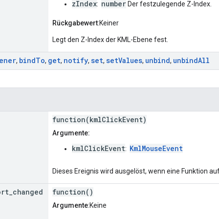
zIndex
number
:
Der festzulegende Z-Index.
Rückgabewert
:Keiner
Legt den Z-Index der KML-Ebene fest.
ener
bind
To
get
notify
set
set
Values
unbind
unbind
All
,
,
,
,
,
,
,
function(kmlClickEvent)
Argumente:
kmlClickEvent
KmlMouseEvent
:
Dieses Ereignis wird ausgelöst, wenn eine Funktion auf
ort
_
changed
function()
Argumente
:Keine