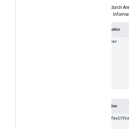
Zugriff durch A
Weitere Informat
Konstruktor
Kml
Layer
Methoden
get
Default
Vi