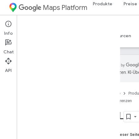
Produkte
Preise
Maps Platform
Web
Maps JavaScript API
Info
Leitfäden
Referenzen
Beispiele
Ressourcen
Chat
API
übersetzen. KI-Üb
API-Referenz Version 3
.
65
(wöchentlicher Kanal)
Übersicht
Startseite
Produ
Globale Konzepte
Referenzen
Maps
KML
Auf Karten zeichnen
Erweiterte Markierungen
Infofenster
Auf dieser Seit
Polygone