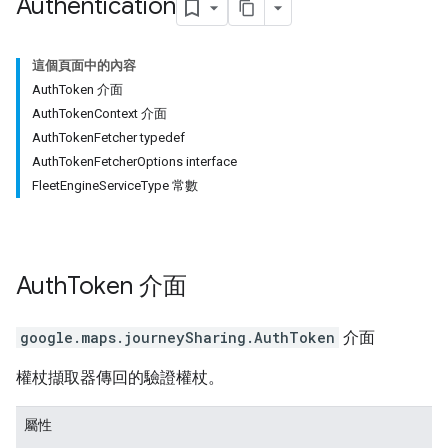
Authentication
這個頁面中的內容
AuthToken 介面
AuthTokenContext 介面
AuthTokenFetcher typedef
AuthTokenFetcherOptions interface
FleetEngineServiceType 常數
Auth
Token
介面
google.maps.journeySharing
.
AuthToken
介面
權杖擷取器傳回的驗證權杖。
屬性