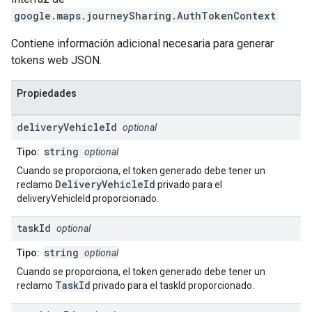
google.maps.journeySharing
.
AuthTokenContext
Contiene información adicional necesaria para generar
tokens web JSON.
Propiedades
delivery
Vehicle
Id
optional
string
Tipo:
optional
Cuando se proporciona, el token generado debe tener un
DeliveryVehicleId
reclamo
privado para el
deliveryVehicleId proporcionado.
task
Id
optional
string
Tipo:
optional
Cuando se proporciona, el token generado debe tener un
TaskId
reclamo
privado para el taskId proporcionado.