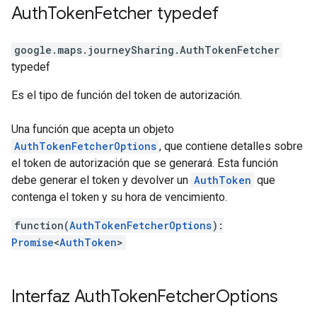
Auth
Token
Fetcher
typedef
google.maps.journeySharing
.
AuthTokenFetcher
typedef
Es el tipo de función del token de autorización.
Una función que acepta un objeto
AuthTokenFetcherOptions
, que contiene detalles sobre
el token de autorización que se generará. Esta función
debe generar el token y devolver un
AuthToken
que
contenga el token y su hora de vencimiento.
function(
AuthTokenFetcherOptions
):
Promise
<
AuthToken
>
Interfaz
Auth
Token
Fetcher
Options