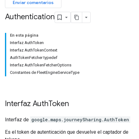
Enviar comentarios
Authentication
En esta página
Interfaz AuthToken
Interfaz AuthTokenContext
AuthTokenFetcher typedef
Interfaz AuthTokenFetcherOptions
Constantes de FleetEngineServiceType
Interfaz
Auth
Token
Interfaz de
google.maps.journeySharing
.
AuthToken
Es el token de autenticación que devuelve el captador de