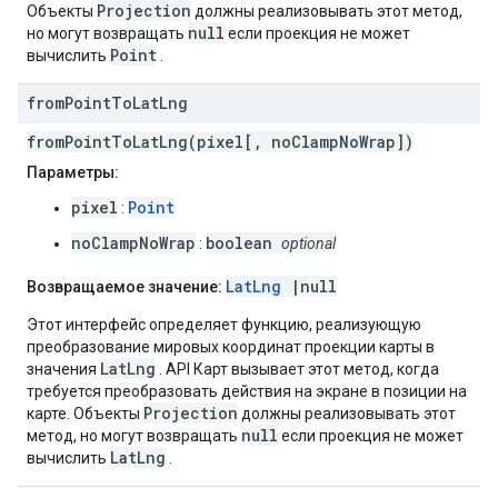
Projection
Объекты
должны реализовывать этот метод,
null
но могут возвращать
если проекция не может
Point
вычислить
.
from
Point
To
Lat
Lng
fromPointToLatLng(pixel[, noClampNoWrap])
Параметры:
pixel
Point
:
noClampNoWrap
boolean
:
optional
LatLng
|null
Возвращаемое значение:
Этот интерфейс определяет функцию, реализующую
преобразование мировых координат проекции карты в
LatLng
значения
. API Карт вызывает этот метод, когда
требуется преобразовать действия на экране в позиции на
Projection
карте. Объекты
должны реализовывать этот
null
метод, но могут возвращать
если проекция не может
LatLng
вычислить
.