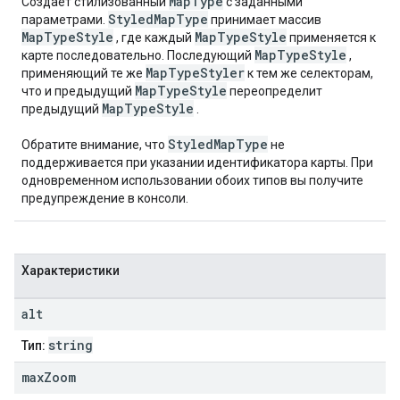
MapType
Создаёт стилизованный
с заданными
StyledMapType
параметрами.
принимает массив
MapTypeStyle
MapTypeStyle
, где каждый
применяется к
MapTypeStyle
карте последовательно. Последующий
,
MapTypeStyler
применяющий те же
к тем же селекторам,
MapTypeStyle
что и предыдущий
переопределит
MapTypeStyle
предыдущий
.
StyledMapType
Обратите внимание, что
не
поддерживается при указании идентификатора карты. При
одновременном использовании обоих типов вы получите
предупреждение в консоли.
Характеристики
alt
string
Тип:
max
Zoom