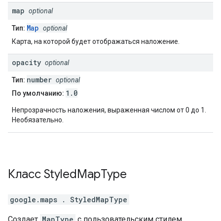
map
optional
Map
Тип:
optional
Карта, на которой будет отображаться наложение.
opacity
optional
number
Тип:
optional
1.0
По умолчанию:
Непрозрачность наложения, выраженная числом от 0 до 1.
Необязательно.
Класс
Styled
Map
Type
google.maps
.
StyledMapType
Создает
MapType
с пользовательским стилем.