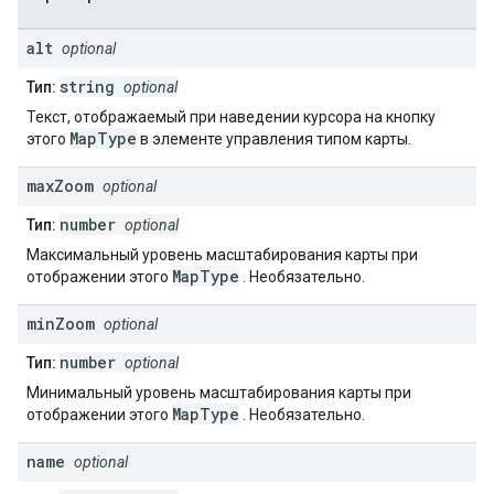
alt
optional
string
Тип:
optional
Текст, отображаемый при наведении курсора на кнопку
MapType
этого
в элементе управления типом карты.
max
Zoom
optional
number
Тип:
optional
Максимальный уровень масштабирования карты при
MapType
отображении этого
. Необязательно.
min
Zoom
optional
number
Тип:
optional
Минимальный уровень масштабирования карты при
MapType
отображении этого
. Необязательно.
name
optional