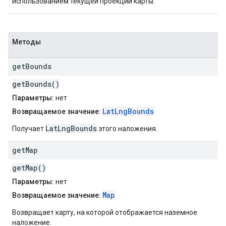
использованием текущей проекции карты.
Методы
get
Bounds
getBounds()
Параметры:
нет
LatLngBounds
Возвращаемое значение:
LatLngBounds
Получает
этого наложения.
get
Map
getMap()
Параметры:
нет
Map
Возвращаемое значение:
Возвращает карту, на которой отображается наземное
наложение.