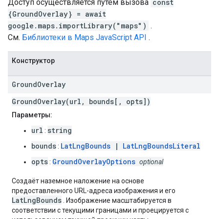
Доступ осуществляется путем вызова
const
{GroundOverlay} = await
google.maps.importLibrary("maps")
.
См.
Библиотеки в Maps JavaScript API
.
Конструктор
Ground
Overlay
GroundOverlay(url, bounds[, opts])
Параметры:
url
string
:
bounds
LatLngBounds
|
LatLngBoundsLiteral
:
opts
GroundOverlayOptions
:
optional
Создаёт наземное наложение на основе
предоставленного URL-адреса изображения и его
LatLngBounds
. Изображение масштабируется в
соответствии с текущими границами и проецируется с