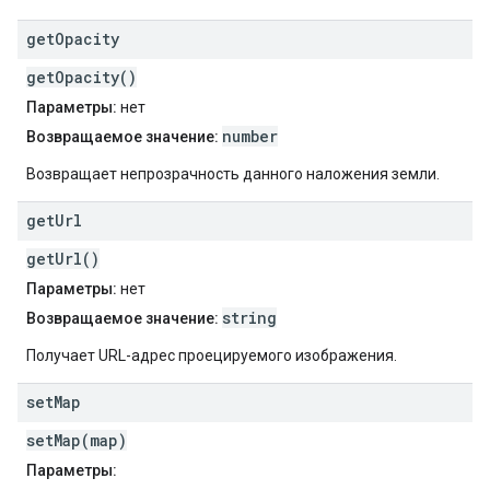
get
Opacity
getOpacity()
Параметры:
нет
number
Возвращаемое значение:
Возвращает непрозрачность данного наложения земли.
get
Url
getUrl()
Параметры:
нет
string
Возвращаемое значение:
Получает URL-адрес проецируемого изображения.
set
Map
setMap(map)
Параметры: