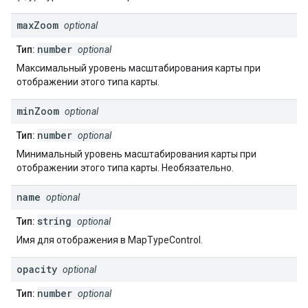
max
Zoom
optional
number
Тип:
optional
Максимальный уровень масштабирования карты при
отображении этого типа карты.
min
Zoom
optional
number
Тип:
optional
Минимальный уровень масштабирования карты при
отображении этого типа карты. Необязательно.
name
optional
string
Тип:
optional
Имя для отображения в MapTypeControl.
opacity
optional
number
Тип:
optional