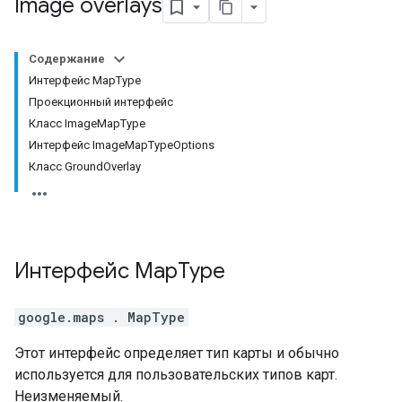
Image overlays
Содержание
Интерфейс MapType
Проекционный интерфейс
Класс ImageMapType
Интерфейс ImageMapTypeOptions
Класс GroundOverlay
Интерфейс
Map
Type
google.maps
.
MapType
Этот интерфейс определяет тип карты и обычно
используется для пользовательских типов карт.
Неизменяемый.