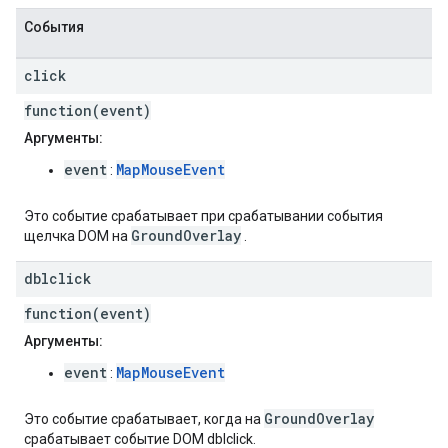
События
click
function(event)
Аргументы:
event
MapMouseEvent
:
Это событие срабатывает при срабатывании события
GroundOverlay
щелчка DOM на
.
dblclick
function(event)
Аргументы:
event
MapMouseEvent
:
GroundOverlay
Это событие срабатывает, когда на
срабатывает событие DOM dblclick.