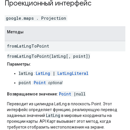
Проекционный
интерфейс
google.maps
.
Projection
Методы
from
Lat
Lng
To
Point
fromLatLngToPoint(latLng[, point])
Параметры:
latLng
LatLng
|
LatLngLiteral
:
point
Point
:
optional
Point
|null
Возвращаемое значение:
Переводит из цилиндра LatLng в плоскость Point. Этот
интерфейс определяет функцию, реализующую перевод
LatLng
заданных значений
в мировые координаты на
проекции карты. API Карт вызывает этот метод, когда
требуется отобразить местоположения на экране.