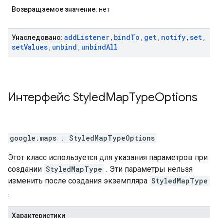
Возвращаемое значение:
нет
add
Listener
bind
To
get
notify
set
Унаследовано:
,
,
,
,
,
set
Values
unbind
unbind
All
,
,
Интерфейс
Styled
Map
Type
Options
google.maps
.
StyledMapTypeOptions
Этот класс используется для указания параметров при
создании
StyledMapType
. Эти параметры нельзя
изменить после создания экземпляра
StyledMapType
.
Характеристики