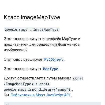
Класс
Image
Map
Type
google.maps
.
ImageMapType
Этот класс реализует интерфейс MapType и
предназначен для рендеринга фрагментов
изображений.
Этот класс расширяет
MVCObject
.
Этот класс реализует
MapType
.
Доступ осуществляется путем вызова
const
{ImageMapType} = await
google.maps.importLibrary("maps")
.
См.
Библиотеки в Maps JavaScript API
.