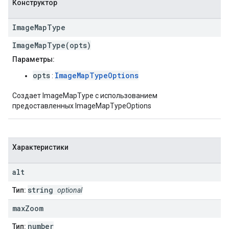
Конструктор
Image
Map
Type
ImageMapType(opts)
Параметры:
opts
ImageMapTypeOptions
:
Создает ImageMapType с использованием
предоставленных ImageMapTypeOptions
Характеристики
alt
string
Тип:
optional
max
Zoom
number
Тип: