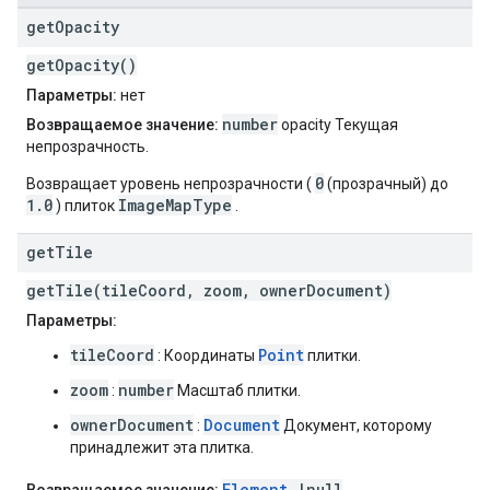
get
Opacity
getOpacity()
Параметры:
нет
number
Возвращаемое значение:
opacity Текущая
непрозрачность.
0
Возвращает уровень непрозрачности (
(прозрачный) до
1.0
ImageMapType
) плиток
.
get
Tile
getTile(tileCoord, zoom, ownerDocument)
Параметры:
tileCoord
Point
: Координаты
плитки.
zoom
number
:
Масштаб плитки.
ownerDocument
Document
:
Документ, которому
принадлежит эта плитка.
Element
|null