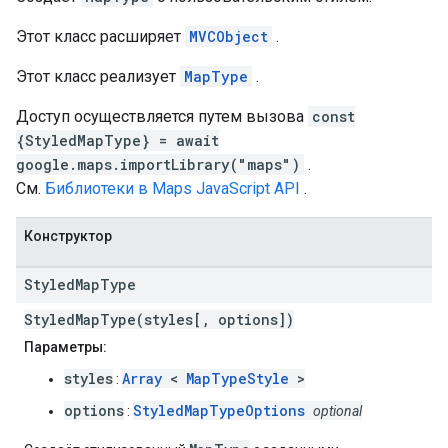
Этот класс расширяет
MVCObject
.
Этот класс реализует
MapType
.
Доступ осуществляется путем вызова
const
{StyledMapType} = await
google.maps.importLibrary("maps")
.
См.
Библиотеки в Maps JavaScript API
.
Конструктор
Styled
Map
Type
StyledMapType(styles[, options])
Параметры:
styles
Array
<
MapTypeStyle
>
:
options
StyledMapTypeOptions
:
optional