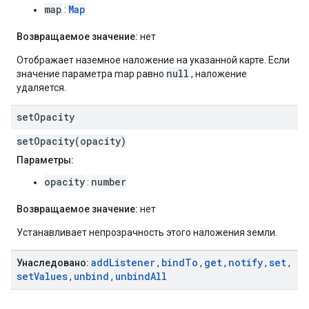
map
Map
:
Возвращаемое значение:
нет
Отображает наземное наложение на указанной карте. Если
null
значение параметра map равно
, наложение
удаляется.
set
Opacity
setOpacity(opacity)
Параметры:
opacity
number
:
Возвращаемое значение:
нет
Устанавливает непрозрачность этого наложения земли.
add
Listener
bind
To
get
notify
set
Унаследовано:
,
,
,
,
,
set
Values
unbind
unbind
All
,
,