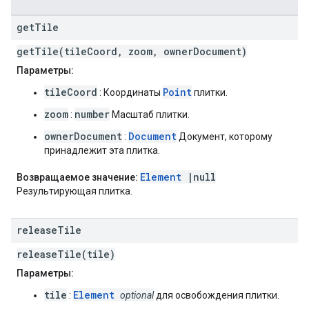
get
Tile
getTile(tileCoord, zoom, ownerDocument)
Параметры:
tileCoord
Point
: Координаты
плитки.
zoom
number
:
Масштаб плитки.
ownerDocument
Document
:
Документ, которому
принадлежит эта плитка.
Element
|null
Возвращаемое значение:
Результирующая плитка.
release
Tile
releaseTile(tile)
Параметры:
tile
Element
:
optional
для освобождения плитки.