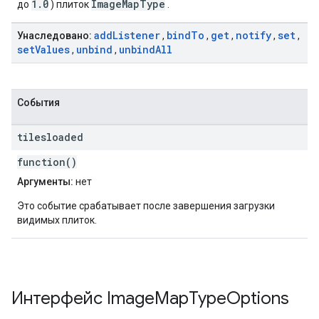
1.0
ImageMapType
до
) плиток
.
add
Listener
bind
To
get
notify
set
Унаследовано:
,
,
,
,
,
set
Values
unbind
unbind
All
,
,
События
tilesloaded
function()
Аргументы:
нет
Это событие срабатывает после завершения загрузки
видимых плиток.
Интерфейс
Image
Map
Type
Options