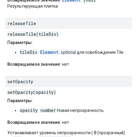
Возвращаемое значение:
Результирующая плитка.
release
Tile
releaseTile(tileDiv)
Параметры:
tileDiv
Element
:
optional
для освобождения Tile.
Возвращаемое значение:
нет
set
Opacity
setOpacity(opacity)
Параметры:
opacity
number
:
Новая непрозрачность.
Возвращаемое значение:
нет
0
Устанавливает уровень непрозрачности (
(прозрачный)