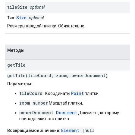
tile
Size
optional
Size
Тип:
optional
Размеры каждой плитки. Обязательно.
Методы
get
Tile
getTile(tileCoord, zoom, ownerDocument)
Параметры:
tileCoord
Point
: Координаты
плитки.
zoom
number
:
Масштаб плитки.
ownerDocument
Document
:
Документ, которому
принадлежит эта плитка.
Element
|null
Возвращаемое значение: