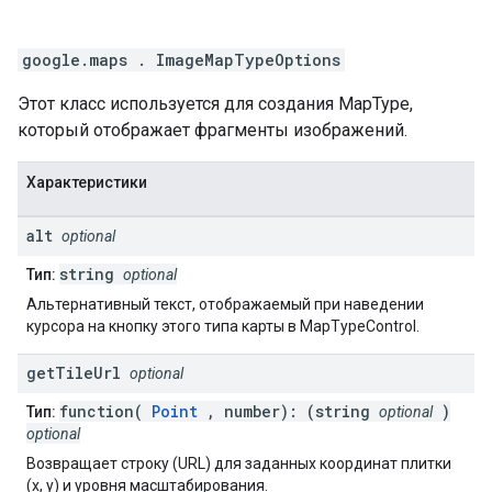
google.maps
.
ImageMapTypeOptions
Этот класс используется для создания MapType,
который отображает фрагменты изображений.
Характеристики
alt
optional
string
Тип:
optional
Альтернативный текст, отображаемый при наведении
курсора на кнопку этого типа карты в MapTypeControl.
get
Tile
Url
optional
function(
Point
, number): (string
)
Тип:
optional
optional
Возвращает строку (URL) для заданных координат плитки
(x, y) и уровня масштабирования.