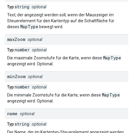
string
Typ
:
optional
Text, der angezeigt werden soll, wenn der Mauszeiger im
Steuerelement für den Kartentyp auf die Schaltfläche für
MapType
dieses
bewegt wird.
max
Zoom
optional
number
Typ
:
optional
MapType
Die maximale Zoomstufe für die Karte, wenn diese
angezeigt wird. Optional.
min
Zoom
optional
number
Typ
:
optional
MapType
Die minimale Zoomstufe für die Karte, wenn diese
angezeigt wird. Optional.
name
optional
string
Typ
:
optional
Der Name, der im Kartentyp-Steuerelement angezeigt werden