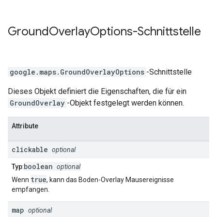
Ground
Overlay
Options
-Schnittstelle
google.maps
.
GroundOverlayOptions
-Schnittstelle
Dieses Objekt definiert die Eigenschaften, die für ein
GroundOverlay
-Objekt festgelegt werden können.
Attribute
clickable
optional
boolean
Typ
:
optional
true
Wenn
, kann das Boden-Overlay Mausereignisse
empfangen.
map
optional