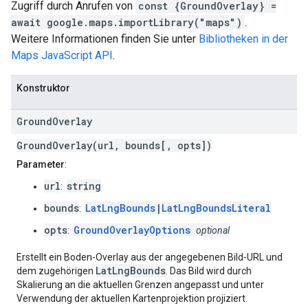
Zugriff durch Anrufen von
const {GroundOverlay} =
await google.maps.importLibrary("maps")
.
Weitere Informationen finden Sie unter
Bibliotheken in der
Maps JavaScript API
.
Konstruktor
Ground
Overlay
GroundOverlay(url, bounds[, opts])
Parameter
:
url
string
:
bounds
LatLngBounds
|
LatLngBoundsLiteral
:
opts
GroundOverlayOptions
:
optional
Erstellt ein Boden-Overlay aus der angegebenen Bild-URL und
LatLngBounds
dem zugehörigen
. Das Bild wird durch
Skalierung an die aktuellen Grenzen angepasst und unter
Verwendung der aktuellen Kartenprojektion projiziert.