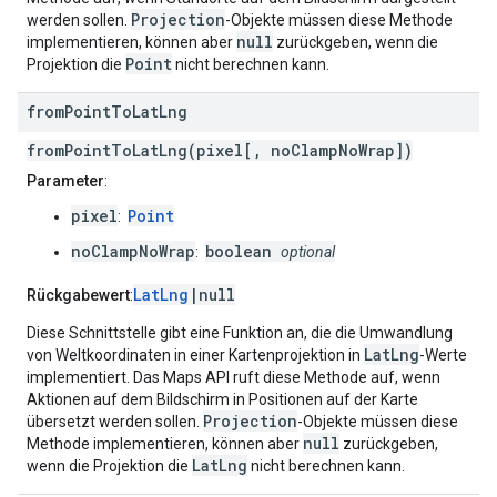
Projection
werden sollen.
-Objekte müssen diese Methode
null
implementieren, können aber
zurückgeben, wenn die
Point
Projektion die
nicht berechnen kann.
from
Point
To
Lat
Lng
fromPointToLatLng(pixel[, noClampNoWrap])
Parameter
:
pixel
Point
:
noClampNoWrap
boolean
:
optional
LatLng
|null
Rückgabewert
:
Diese Schnittstelle gibt eine Funktion an, die die Umwandlung
LatLng
von Weltkoordinaten in einer Kartenprojektion in
-Werte
implementiert. Das Maps API ruft diese Methode auf, wenn
Aktionen auf dem Bildschirm in Positionen auf der Karte
Projection
übersetzt werden sollen.
-Objekte müssen diese
null
Methode implementieren, können aber
zurückgeben,
LatLng
wenn die Projektion die
nicht berechnen kann.