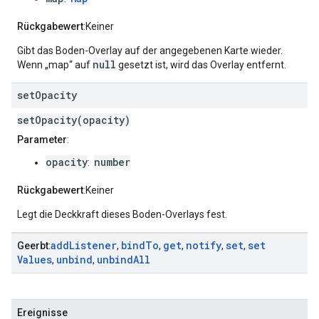
Rückgabewert
:Keiner
Gibt das Boden-Overlay auf der angegebenen Karte wieder.
null
Wenn „map“ auf
gesetzt ist, wird das Overlay entfernt.
set
Opacity
setOpacity(opacity)
Parameter
:
opacity
number
:
Rückgabewert
:Keiner
Legt die Deckkraft dieses Boden-Overlays fest.
add
Listener
bind
To
get
notify
set
set
Geerbt
:
,
,
,
,
,
Values
unbind
unbind
All
,
,
Ereignisse