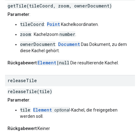
getTile(tileCoord, zoom, ownerDocument)
Parameter
:
tileCoord
Point
:
Kachelkoordinaten.
zoom
number
: Kachelzoom
.
ownerDocument
Document
:
Das Dokument, zu dem
diese Kachel gehört.
Element
|null
Rückgabewert
:
Die resultierende Kachel.
release
Tile
releaseTile(tile)
Parameter
:
tile
Element
:
optional
-Kachel, die freigegeben
werden soll.
Rückgabewert
:Keiner