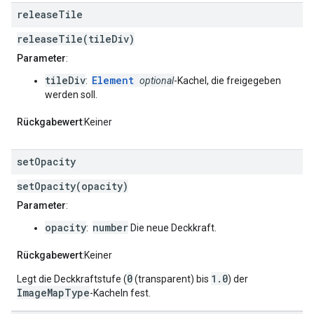
release
Tile
releaseTile(tileDiv)
Parameter
:
tileDiv
Element
:
optional
-Kachel, die freigegeben
werden soll.
Rückgabewert
:Keiner
set
Opacity
setOpacity(opacity)
Parameter
:
opacity
number
:
Die neue Deckkraft.
Rückgabewert
:Keiner
0
1.0
Legt die Deckkraftstufe (
(transparent) bis
) der
ImageMapType
-Kacheln fest.