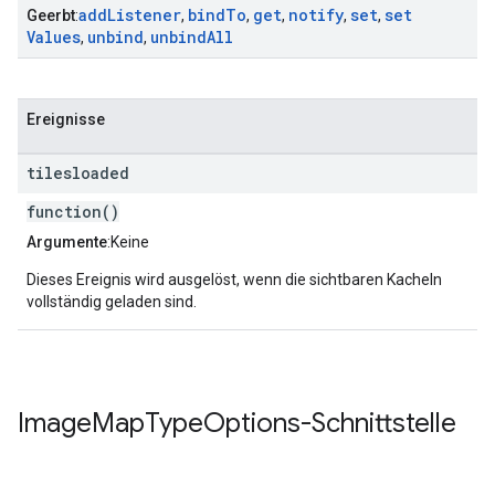
add
Listener
bind
To
get
notify
set
set
Geerbt
:
,
,
,
,
,
Values
unbind
unbind
All
,
,
Ereignisse
tilesloaded
function()
Argumente
:Keine
Dieses Ereignis wird ausgelöst, wenn die sichtbaren Kacheln
vollständig geladen sind.
Image
Map
Type
Options
-Schnittstelle