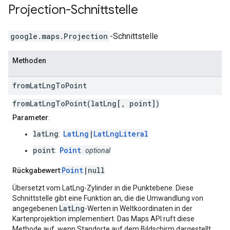
Projection
-Schnittstelle
google.maps
.
Projection
-Schnittstelle
Methoden
from
Lat
Lng
To
Point
fromLatLngToPoint(latLng[, point])
Parameter
:
latLng
LatLng
|
LatLngLiteral
:
point
Point
:
optional
Point
|null
Rückgabewert
:
Übersetzt vom LatLng-Zylinder in die Punktebene. Diese
Schnittstelle gibt eine Funktion an, die die Umwandlung von
LatLng
angegebenen
-Werten in Weltkoordinaten in der
Kartenprojektion implementiert. Das Maps API ruft diese
Methode auf, wenn Standorte auf dem Bildschirm dargestellt