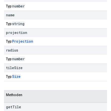
number
Typ
:
name
string
Typ
:
projection
Projection
Typ
:
radius
number
Typ
:
tile
Size
Size
Typ
:
Methoden
get
Tile