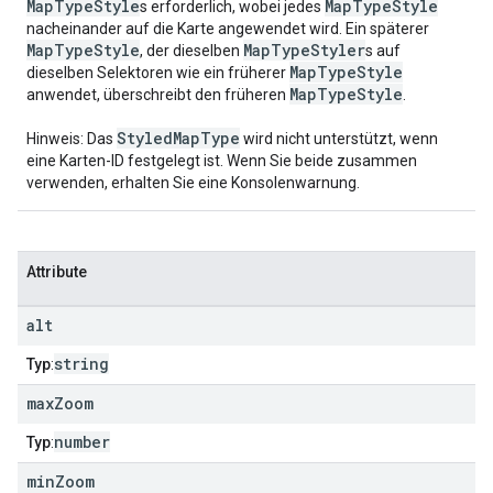
MapTypeStyle
MapTypeStyle
s erforderlich, wobei jedes
nacheinander auf die Karte angewendet wird. Ein späterer
MapTypeStyle
MapTypeStyler
, der dieselben
s auf
MapTypeStyle
dieselben Selektoren wie ein früherer
MapTypeStyle
anwendet, überschreibt den früheren
.
StyledMapType
Hinweis: Das
wird nicht unterstützt, wenn
eine Karten-ID festgelegt ist. Wenn Sie beide zusammen
verwenden, erhalten Sie eine Konsolenwarnung.
Attribute
alt
string
Typ
:
max
Zoom
number
Typ
:
min
Zoom