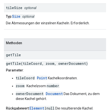
tile
Size
optional
Size
Typ
:
optional
Die Abmessungen der einzelnen Kacheln. Erforderlich.
Methoden
get
Tile
getTile(tileCoord, zoom, ownerDocument)
Parameter
:
tileCoord
Point
:
Kachelkoordinaten.
zoom
number
: Kachelzoom
.
ownerDocument
Document
:
Das Dokument, zu dem
diese Kachel gehört.
Element
|null
Rückgabewert
:
Die resultierende Kachel.