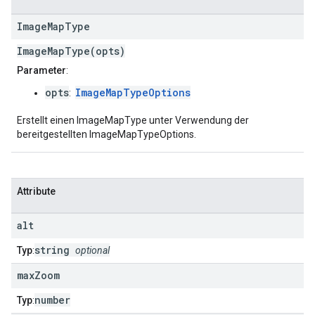
Image
Map
Type
ImageMapType(opts)
Parameter
:
opts
ImageMapTypeOptions
:
Erstellt einen ImageMapType unter Verwendung der
bereitgestellten ImageMapTypeOptions.
Attribute
alt
string
Typ
:
optional
max
Zoom
number
Typ
: