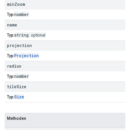
min
Zoom
number
Typ
:
name
string
Typ
:
optional
projection
Projection
Typ
:
radius
number
Typ
:
tile
Size
Size
Typ
:
Methoden