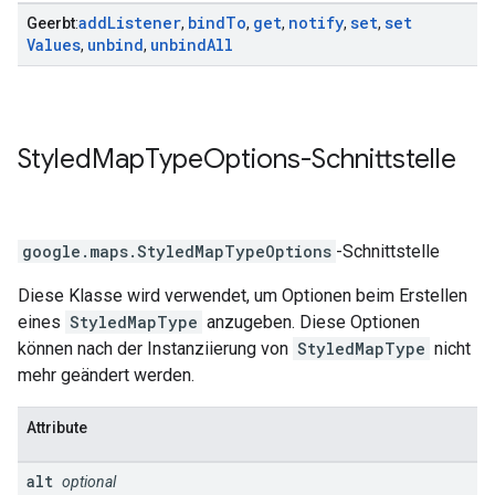
add
Listener
bind
To
get
notify
set
set
Geerbt
:
,
,
,
,
,
Values
unbind
unbind
All
,
,
Styled
Map
Type
Options
-Schnittstelle
google.maps
.
StyledMapTypeOptions
-Schnittstelle
Diese Klasse wird verwendet, um Optionen beim Erstellen
eines
StyledMapType
anzugeben. Diese Optionen
können nach der Instanziierung von
StyledMapType
nicht
mehr geändert werden.
Attribute
alt
optional