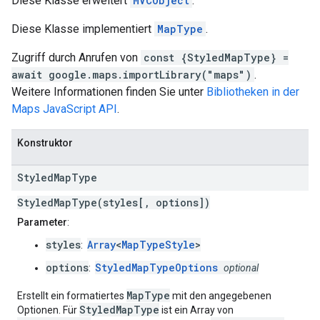
Diese Klasse erweitert
MVCObject
.
Diese Klasse implementiert
MapType
.
Zugriff durch Anrufen von
const {StyledMapType} =
await google.maps.importLibrary("maps")
.
Weitere Informationen finden Sie unter
Bibliotheken in der
Maps JavaScript API
.
Konstruktor
Styled
Map
Type
StyledMapType(styles[, options])
Parameter
:
styles
Array
<
MapTypeStyle
>
:
options
StyledMapTypeOptions
:
optional
MapType
Erstellt ein formatiertes
mit den angegebenen
StyledMapType
Optionen. Für
ist ein Array von