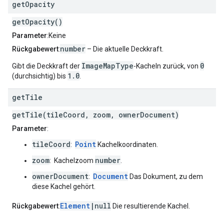
get
Opacity
getOpacity()
Parameter
:Keine
number
Rückgabewert
:
– Die aktuelle Deckkraft.
ImageMapType
0
Gibt die Deckkraft der
-Kacheln zurück, von
1.0
(durchsichtig) bis
.
get
Tile
getTile(tileCoord, zoom, ownerDocument)
Parameter
:
tileCoord
Point
:
Kachelkoordinaten.
zoom
number
: Kachelzoom
.
ownerDocument
Document
:
Das Dokument, zu dem
diese Kachel gehört.
Element
|null
Rückgabewert
:
Die resultierende Kachel.