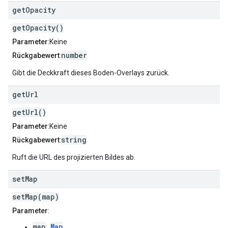
get
Opacity
getOpacity()
Parameter
:Keine
number
Rückgabewert
:
Gibt die Deckkraft dieses Boden-Overlays zurück.
get
Url
getUrl()
Parameter
:Keine
string
Rückgabewert
:
Ruft die URL des projizierten Bildes ab.
set
Map
setMap(map)
Parameter
:
map
Map
: