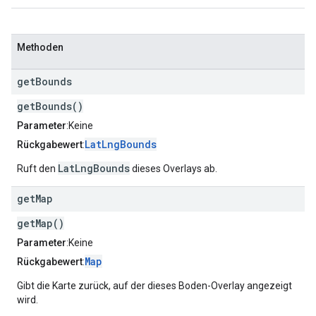
Methoden
get
Bounds
getBounds()
Parameter
:Keine
LatLngBounds
Rückgabewert
:
LatLngBounds
Ruft den
dieses Overlays ab.
get
Map
getMap()
Parameter
:Keine
Map
Rückgabewert
:
Gibt die Karte zurück, auf der dieses Boden-Overlay angezeigt
wird.