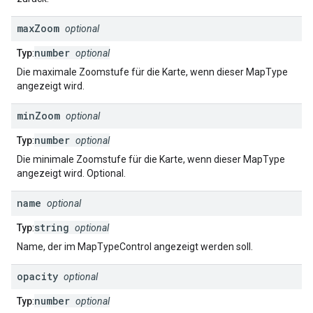
max
Zoom
optional
number
Typ
:
optional
Die maximale Zoomstufe für die Karte, wenn dieser MapType
angezeigt wird.
min
Zoom
optional
number
Typ
:
optional
Die minimale Zoomstufe für die Karte, wenn dieser MapType
angezeigt wird. Optional.
name
optional
string
Typ
:
optional
Name, der im MapTypeControl angezeigt werden soll.
opacity
optional
number
Typ
:
optional