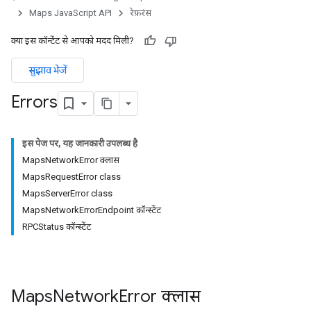
Maps JavaScript API
रेफ़रंस
क्या इस कॉन्टेंट से आपको मदद मिली?
सुझाव भेजें
Errors
इस पेज पर, यह जानकारी उपलब्ध है
MapsNetworkError क्लास
MapsRequestError class
MapsServerError class
MapsNetworkErrorEndpoint कॉन्स्टेंट
RPCStatus कॉन्स्टेंट
Maps
Network
Error
क्लास