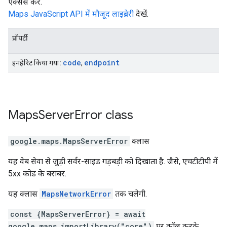
ऐक्सेस करें.
Maps JavaScript API में मौजूद लाइब्रेरी
देखें.
प्रॉपर्टी
code
endpoint
इनहेरिट किया गया:
,
Maps
Server
Error
class
google.maps
.
MapsServerError
क्लास
यह वेब सेवा से जुड़ी सर्वर-साइड गड़बड़ी को दिखाता है. जैसे, एचटीटीपी में
5xx कोड के बराबर.
यह क्लास
MapsNetworkError
तक चलेगी.
const {MapsServerError} = await
google.maps.importLibrary("core")
पर कॉल करके