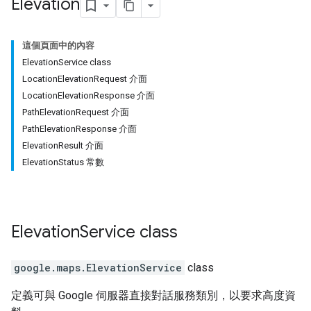
Elevation
這個頁面中的內容
ElevationService class
LocationElevationRequest 介面
LocationElevationResponse 介面
PathElevationRequest 介面
PathElevationResponse 介面
ElevationResult 介面
ElevationStatus 常數
Elevation
Service
class
google.maps
.
ElevationService
class
定義可與 Google 伺服器直接對話服務類別，以要求高度資