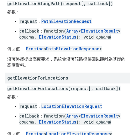
getElevationAlongPath(request[, callback])
參數：
request
PathElevationRequest
：
callback
function(
Array
<
ElevationResult
>
：
,
ElevationStatus
): void
optional
optional
Promise
<
PathElevationResponse
>
傳回值：
沿著路徑提出高度要求，系統會沿著該路徑傳回以距離為基礎的
高度資料。
get
Elevation
For
Locations
getElevationForLocations(request[, callback])
參數：
request
LocationElevationRequest
：
callback
function(
Array
<
ElevationResult
>
：
,
ElevationStatus
): void
optional
optional
Promise
<
LocationElevationResponse
>
傳回值：