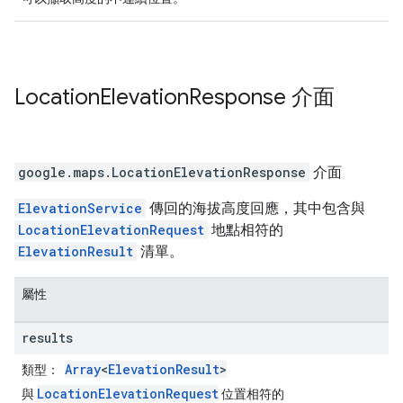
Location
Elevation
Response
介面
google.maps
.
LocationElevationResponse
介面
ElevationService
傳回的海拔高度回應，其中包含與
LocationElevationRequest
地點相符的
ElevationResult
清單。
屬性
results
Array
<
ElevationResult
>
類型：
LocationElevationRequest
與
位置相符的