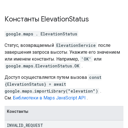
Константы
Elevation
Status
google.maps
.
ElevationStatus
Статус, возвращаемый
ElevationService
после
завершения запроса высоты. Укажите его значением
или именем константы. Например,
'OK'
или
google.maps.ElevationStatus.OK
.
Доступ осуществляется путем вызова
const
{ElevationStatus} = await
google.maps.importLibrary("elevation")
.
См.
Библиотеки в Maps JavaScript API
.
Константы
INVALID
_
REQUEST