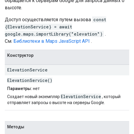
обращается к серверам Google для запроса данных о
высоте.
Доступ осуществляется путем вызова
const
{ElevationService} = await
google.maps.importLibrary("elevation")
.
См.
Библиотеки в Maps JavaScript API
.
Конструктор
Elevation
Service
ElevationService()
Параметры:
нет
ElevationService
Создает новый экземпляр
, который
отправляет запросы о высоте на серверы Google.
Методы