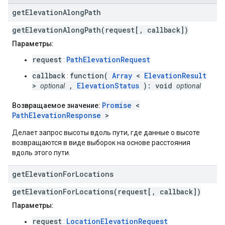
get
Elevation
Along
Path
getElevationAlongPath(request[, callback])
Параметры:
request
PathElevationRequest
:
callback
function(
Array
<
ElevationResult
:
>
,
ElevationStatus
): void
optional
optional
Promise
<
Возвращаемое значение:
PathElevationResponse
>
Делает запрос высоты вдоль пути, где данные о высоте
возвращаются в виде выборок на основе расстояния
вдоль этого пути.
get
Elevation
For
Locations
getElevationForLocations(request[, callback])
Параметры:
request
LocationElevationRequest
: