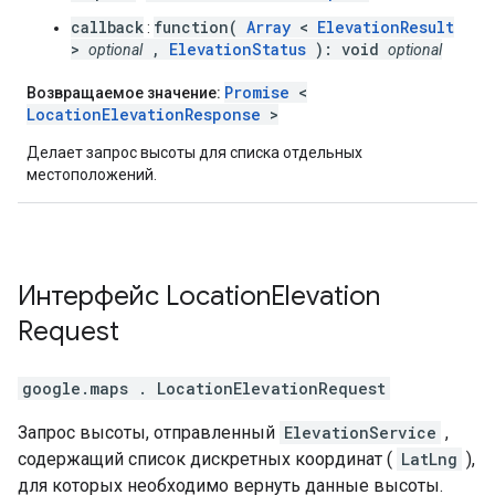
callback
function(
Array
<
ElevationResult
:
>
,
ElevationStatus
): void
optional
optional
Promise
<
Возвращаемое значение:
LocationElevationResponse
>
Делает запрос высоты для списка отдельных
местоположений.
Интерфейс
Location
Elevation
Request
google.maps
.
LocationElevationRequest
Запрос высоты, отправленный
ElevationService
,
содержащий список дискретных координат (
LatLng
),
для которых необходимо вернуть данные высоты.