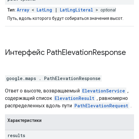
Array
<
LatLng
|
LatLngLiteral
>
Тип:
optional
Путь, вдоль которого будут собираться значения высот.
Интерфейс
Path
Elevation
Response
google.maps
.
PathElevationResponse
Ответ о высоте, возвращаемый
ElevationService
,
содержащий список
ElevationResult
, равномерно
распределенных вдоль пути
PathElevationRequest
.
Характеристики
results