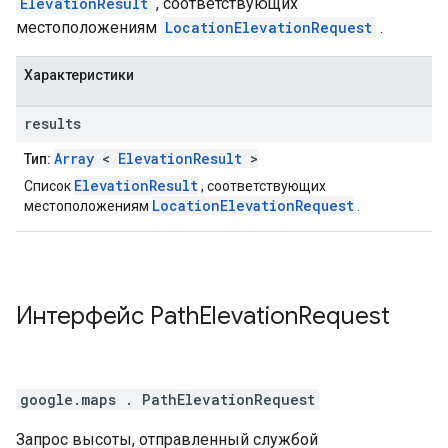
ElevationResult
, соответствующих
местоположениям
LocationElevationRequest
.
Характеристики
results
Array
<
ElevationResult
>
Тип:
ElevationResult
Список
, соответствующих
LocationElevationRequest
местоположениям
.
Интерфейс
Path
Elevation
Request
google.maps
.
PathElevationRequest
Запрос высоты, отправленный службой