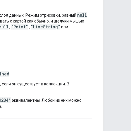
null
слоя данных. Режим отрисовки, равный
вать с картой как обычно, и щелчки мышью
null
"Point"
"LineString"
,
,
или
ined
если он существует в коллекции. В
1234'
эквивалентны. Любой из них можно
.