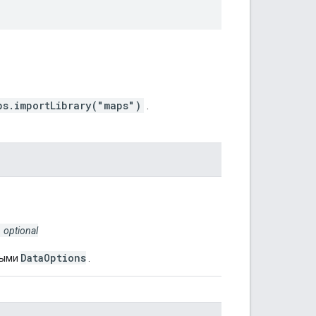
ps.importLibrary("maps")
.
optional
DataOptions
ными
.