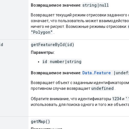
string|null
Возвращаемое значение:
Возвращает текущий режим отрисовки заданного 
означает, что пользователь может взаимодейство
ничего не рисуют. Возможные режимы отрисовки:
"Polygon"
.
Id
getFeatureById(id)
Параметры:
id
number|string
:
Data.Feature
|undef
Возвращаемое значение:
Возвращает объект с заданным идентификатором, 
undefined
противном случае возвращает
.
1234
'
Обратите внимание, что идентификаторы
и
использовать для поиска одного и того же объекта
getMap()