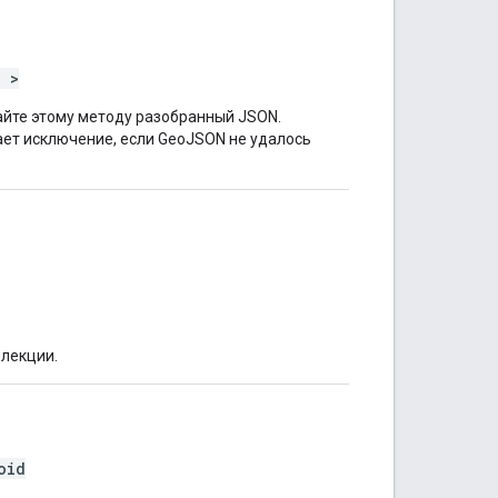
e
>
йте этому методу разобранный JSON.
т исключение, если GeoJSON не удалось
ллекции.
oid