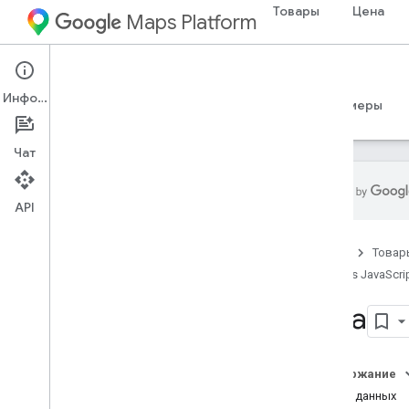
Товары
Цена
Maps Platform
Web
Maps JavaScript API
Информация
Руководства
Справочные материалы
Примеры
Чат
API
Справочник API версии 3
.
65
(еженедельный канал)
Главная
Товар
Обзор
Maps JavaScrip
Основные понятия
Data
Карты
Рисование на карте
Расширенные маркеры
Содержание
Информационное окно
Класс данных
Многоугольники