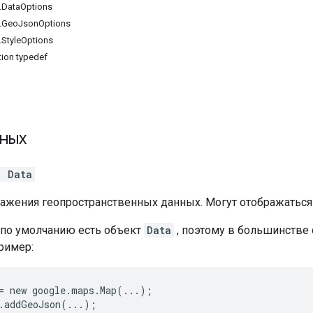
.DataOptions
.GeoJsonOptions
StyleOptions
tion typedef
ных
.
Data
ажения геопространственных данных. Могут отображаться 
по умолчанию есть объект
Data
, поэтому в большинстве 
ример:
= new google.maps.Map(...);
.addGeoJson(...);