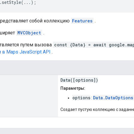
.setStyle(...); 
редставляет собой коллекцию
Features
.
сширяет
MVCObject
.
твляется путем вызова
const {Data} = await google.ma
 в Maps JavaScript API
.
Data([options])
Параметры:
options
Data.DataOptions
:
Создает пустую коллекцию с задан