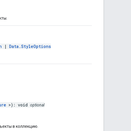
кты.
n
|
Data.StyleOptions
ure
>): void
optional
ъекты в коллекцию.