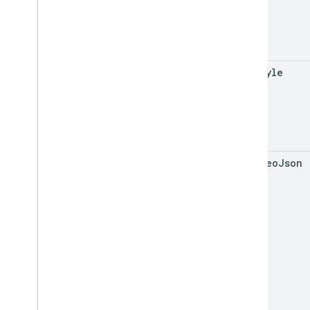
get
Style
load
Geo
Json