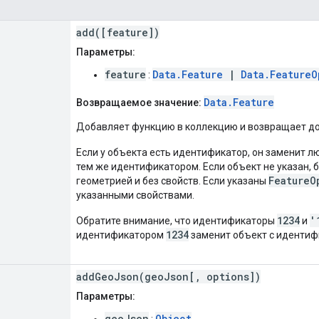
add([feature])
Параметры:
feature
Data.Feature
|
Data.FeatureO
:
Data.Feature
Возвращаемое значение:
Добавляет функцию в коллекцию и возвращает д
Если у объекта есть идентификатор, он заменит 
тем же идентификатором. Если объект не указан, 
FeatureO
геометрией и без свойств. Если указаны
указанными свойствами.
1234
'
Обратите внимание, что идентификаторы
и
1234
идентификатором
заменит объект с иденти
addGeoJson(geoJson[, options])
Параметры:
geoJson
Object
: