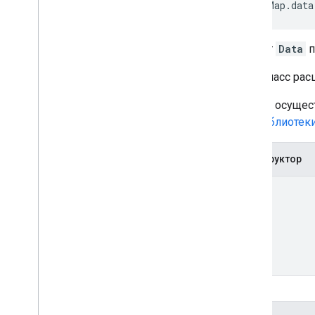
 myMap.data
Объект
Data
п
Этот класс ра
Доступ осущес
См.
Библиотеки
Конструктор
Data