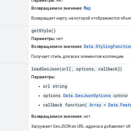
Параметры:
нет
Map
Возвращаемое значение:
Возвращает карту, на которой отображаются объе
getStyle()
Параметры:
нет
Data.StylingFunctio
Возвращаемое значение:
Получает стиль для всех элементов коллекции.
loadGeoJson(url[, options, callback])
Параметры:
url
string
:
options
Data.GeoJsonOptions
:
optional
callback
function(
Array
<
Data.Feat
:
Возвращаемое значение:
нет
Загружает GeoJSON из URL-адреса и добавляет об