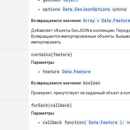
options
Data.GeoJsonOptions
:
optional
Array
<
Data.Featur
Возвращаемое значение:
Добавляет объекты GeoJSON в коллекцию. Переда
Возвращаются импортированные объекты. Вызывае
импортировать.
contains(feature)
Параметры:
feature
Data.Feature
:
boolean
Возвращаемое значение:
Проверяет, присутствует ли заданный объект в ко
forEach(callback)
Параметры:
callback
function(
Data.Feature
): v
: