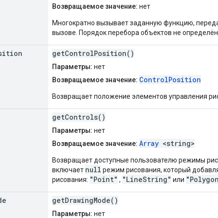
Возвращаемое значение:
нет
Многократно вызывает заданную функцию, переда
вызове. Порядок перебора объектов не определён
sition
getControlPosition()
Параметры:
нет
ControlPosition
Возвращаемое значение:
Возвращает положение элементов управления рис
getControls()
Параметры:
нет
Array
<string>
Возвращаемое значение:
Возвращает доступные пользователю режимы рисо
null
включает
режим рисования, который добавл
"Point"
"LineString"
"Polygo
рисования:
,
или
de
getDrawingMode()
Параметры:
нет