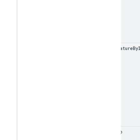
get
Feature
By
get
Map