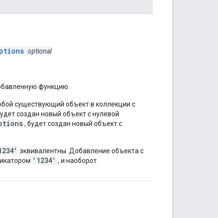
ptions
optional
обавленную функцию.
любой существующий объект в коллекции с
будет создан новый объект с нулевой
ptions
, будет создан новый объект с
1234'
эквивалентны. Добавление объекта с
'1234'
фикатором
, и наоборот.