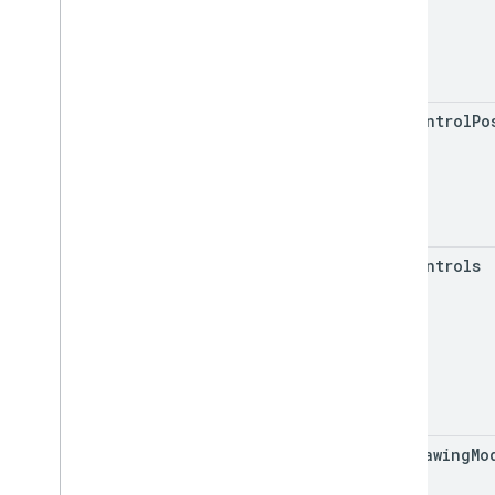
get
Control
Po
get
Controls
get
Drawing
Mo