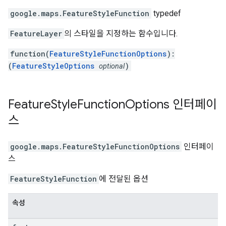
google.maps
.
FeatureStyleFunction
typedef
FeatureLayer
의 스타일을 지정하는 함수입니다.
function(
FeatureStyleFunctionOptions
):
(
FeatureStyleOptions
)
optional
Feature
Style
Function
Options
인터페이
스
google.maps
.
FeatureStyleFunctionOptions
인터페이
스
FeatureStyleFunction
에 전달된 옵션
속성