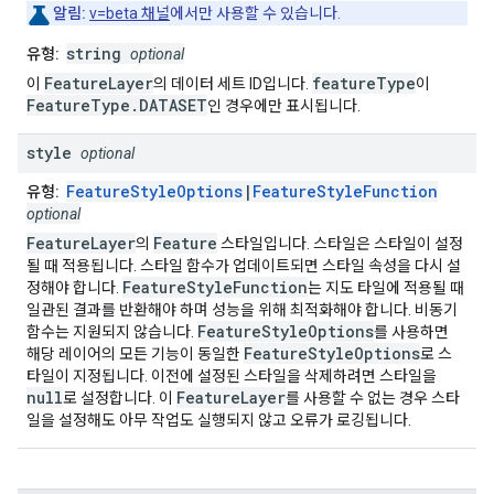
알림:
v=beta 채널
에서만 사용할 수 있습니다.
string
유형:
optional
FeatureLayer
featureType
이
의 데이터 세트 ID입니다.
이
FeatureType.DATASET
인 경우에만 표시됩니다.
style
optional
FeatureStyleOptions
|
FeatureStyleFunction
유형:
optional
FeatureLayer
Feature
의
스타일입니다. 스타일은 스타일이 설정
될 때 적용됩니다. 스타일 함수가 업데이트되면 스타일 속성을 다시 설
FeatureStyleFunction
정해야 합니다.
는 지도 타일에 적용될 때
일관된 결과를 반환해야 하며 성능을 위해 최적화해야 합니다. 비동기
FeatureStyleOptions
함수는 지원되지 않습니다.
를 사용하면
FeatureStyleOptions
해당 레이어의 모든 기능이 동일한
로 스
타일이 지정됩니다. 이전에 설정된 스타일을 삭제하려면 스타일을
null
FeatureLayer
로 설정합니다. 이
를 사용할 수 없는 경우 스타
일을 설정해도 아무 작업도 실행되지 않고 오류가 로깅됩니다.