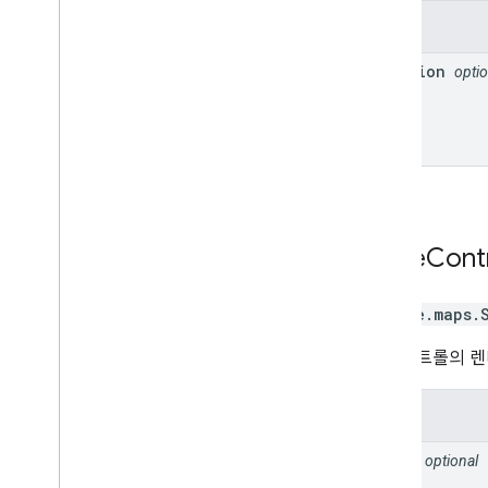
속성
position
optio
Scale
Cont
google.maps
.
축척 컨트롤의 렌
속성
style
optional