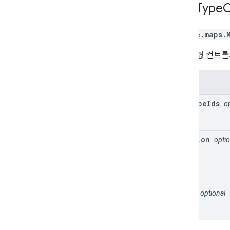
Map
Type
C
google.maps
.
지도 유형 컨트롤
속성
map
Type
Ids
o
position
optio
style
optional