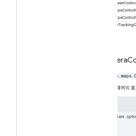
컨트롤
Fullscreen
Contro
도형 라이브러리
Map
Type
Control
지도에 그리기
Map
Type
Control
스트리트 뷰
Motion
Tracking
C
장소
경로
3D 지도
환경 (알파)
Camera
Co
여정 공유
라이브러리 인터페이스
API 참조 v3
.
64 (분기별 채널)
google.maps
.
API 참조 v3
.
63
카메라 제어의 표
API 참조 v3
.
62
속성
position
optio