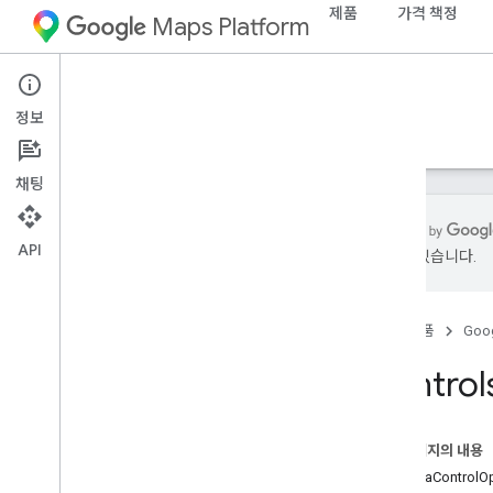
제품
가격 책정
Maps Platform
Web
Maps JavaScript API
정보
가이드
참조
샘플
리소스
기존
채팅
API
있을 수 있습니다.
API 참조 v3
.
65 (주간 채널)
개요
홈
제품
Goog
글로벌 개념
지도
Control
지도
Web
GL
좌표
이 페이지의 내용
데이터 기반 스타일 지정
Camera
Control
O