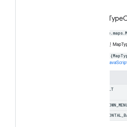
Map
Type
C
google.maps
.
일반적인 MapTyp
const {MapTy
Maps JavaScr
상수
DEFAULT
DROPDOWN
_
MEN
HORIZONTAL
_
B