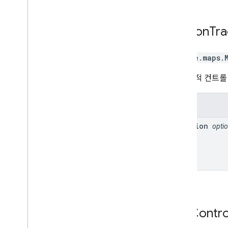
Motion
Tra
google.maps
.
모션 추적 컨트롤
속성
position
optio
Pan
Contro