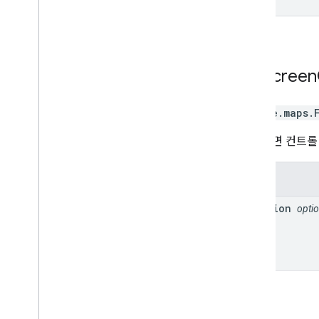
Fullscreen
google.maps
.
전체 화면 컨트롤
속성
position
optio