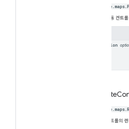
google.maps
.
화면 이동 컨트롤
속성
position
optio
Rotate
Con
google.maps
.
회전 컨트롤의 렌