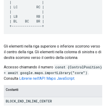
|                | 
| LC          RC | 
|                | 
| LB          RB | 
| BL    BC    BR | 
+----------------+
Gli elementi nella riga superiore o inferiore scorrono verso
il centro della riga. Gli elementi nella colonna di sinistra o di
destra scorrono verso il centro della colonna.
Accesso chiamando il numero
const {ControlPosition}
= await google.maps.importLibrary("core")
.
Consulta
Librerie nell'API Maps JavaScript
.
Costanti
BLOCK
_
END
_
INLINE
_
CENTER