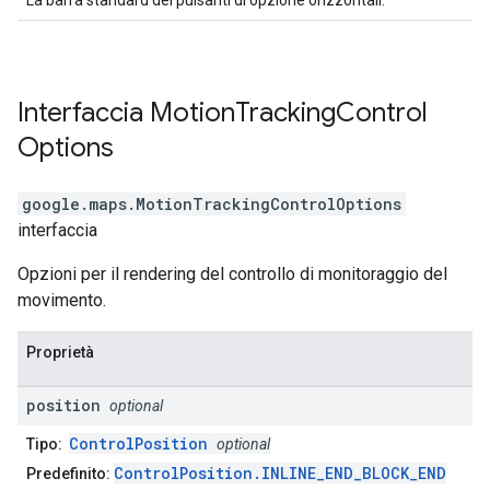
La barra standard dei pulsanti di opzione orizzontali.
Interfaccia
Motion
Tracking
Control
Options
google.maps
.
MotionTrackingControlOptions
interfaccia
Opzioni per il rendering del controllo di monitoraggio del
movimento.
Proprietà
position
optional
ControlPosition
Tipo:
optional
ControlPosition.INLINE_END_BLOCK_END
Predefinito: