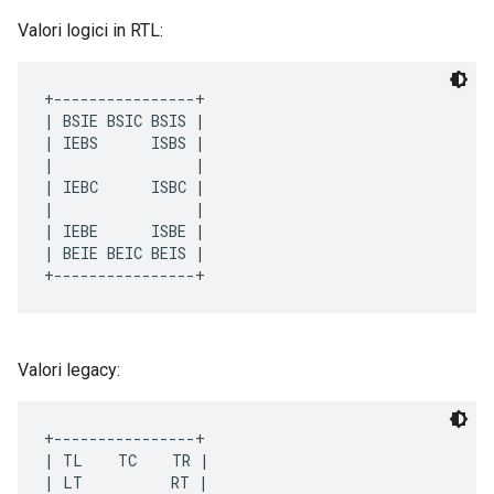
Valori logici in RTL:
+----------------+ 
| BSIE BSIC BSIS | 
| IEBS      ISBS | 
|                | 
| IEBC      ISBC | 
|                | 
| IEBE      ISBE | 
| BEIE BEIC BEIS | 
+----------------+
Valori legacy:
+----------------+ 
| TL    TC    TR | 
| LT          RT | 