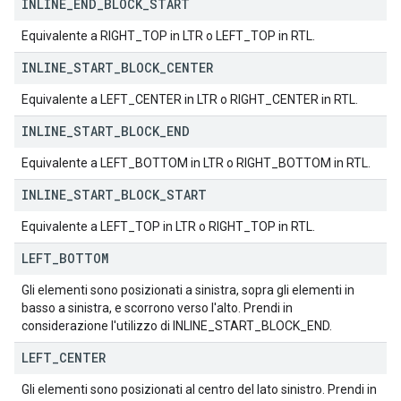
INLINE
_
END
_
BLOCK
_
START
Equivalente a RIGHT_TOP in LTR o LEFT_TOP in RTL.
INLINE
_
START
_
BLOCK
_
CENTER
Equivalente a LEFT_CENTER in LTR o RIGHT_CENTER in RTL.
INLINE
_
START
_
BLOCK
_
END
Equivalente a LEFT_BOTTOM in LTR o RIGHT_BOTTOM in RTL.
INLINE
_
START
_
BLOCK
_
START
Equivalente a LEFT_TOP in LTR o RIGHT_TOP in RTL.
LEFT
_
BOTTOM
Gli elementi sono posizionati a sinistra, sopra gli elementi in
basso a sinistra, e scorrono verso l'alto. Prendi in
considerazione l'utilizzo di INLINE_START_BLOCK_END.
LEFT
_
CENTER
Gli elementi sono posizionati al centro del lato sinistro. Prendi in