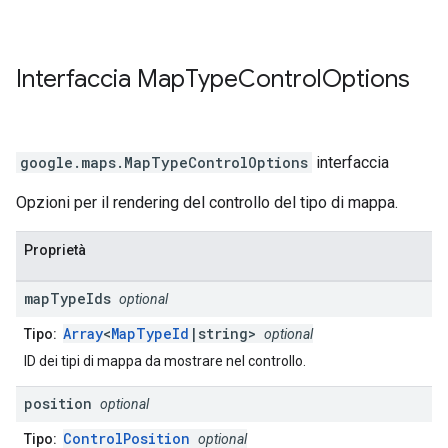
Interfaccia
Map
Type
Control
Options
google.maps
.
MapTypeControlOptions
interfaccia
Opzioni per il rendering del controllo del tipo di mappa.
Proprietà
map
Type
Ids
optional
Array
<
MapTypeId
|string>
Tipo:
optional
ID dei tipi di mappa da mostrare nel controllo.
position
optional
ControlPosition
Tipo:
optional