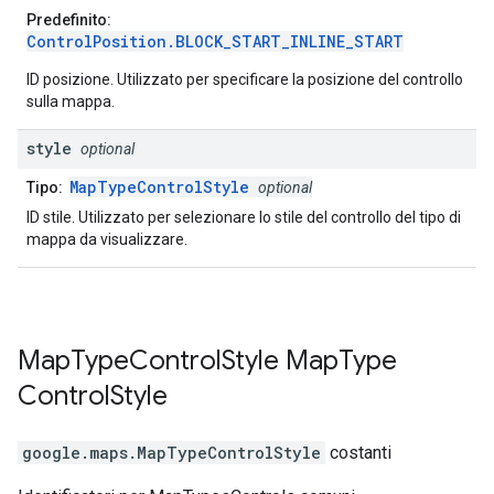
Predefinito:
ControlPosition.BLOCK_START_INLINE_START
ID posizione. Utilizzato per specificare la posizione del controllo
sulla mappa.
style
optional
MapTypeControlStyle
Tipo:
optional
ID stile. Utilizzato per selezionare lo stile del controllo del tipo di
mappa da visualizzare.
Map
Type
Control
Style
Map
Type
Control
Style
google.maps
.
MapTypeControlStyle
costanti