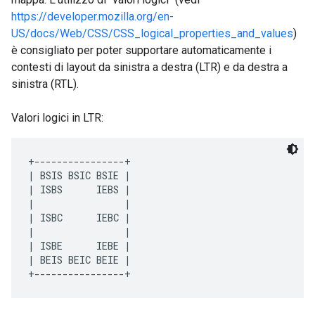
https://developer.mozilla.org/en-
US/docs/Web/CSS/CSS_logical_properties_and_values
)
è consigliato per poter supportare automaticamente i
contesti di layout da sinistra a destra (LTR) e da destra a
sinistra (RTL).
Valori logici in LTR:
+----------------+ 
| BSIS BSIC BSIE | 
| ISBS      IEBS | 
|                | 
| ISBC      IEBC | 
|                | 
| ISBE      IEBE | 
| BEIS BEIC BEIE | 
+----------------+