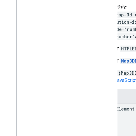
कस्टम एलिमेंट:
<gmp-map-3d 
attribution-i
altitude="num
tilt="number"
यह क्लास
HTMLE
यह क्लास
Map3D
const {Map3D
Maps JavaScript AP
निर्माता
Map3DElement