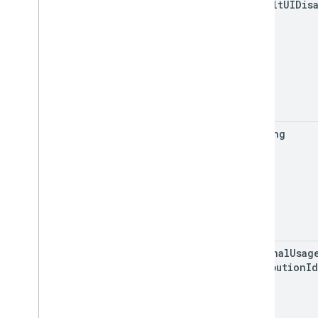
default
UIDis
heading
internal
Usag
Attribution
Id