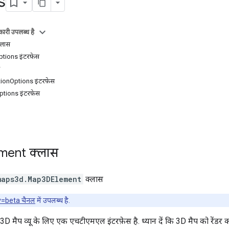
s
ारी उपलब्ध है
्लास
ions इंटरफ़ेस
onOptions इंटरफ़ेस
tions इंटरफ़ेस
ment
क्लास
maps3d
.
Map3DElement
क्लास
v=beta चैनल
में उपलब्ध है.
मैप व्यू के लिए एक एचटीएमएल इंटरफ़ेस है. ध्यान दें कि 3D मैप को रेंडर 