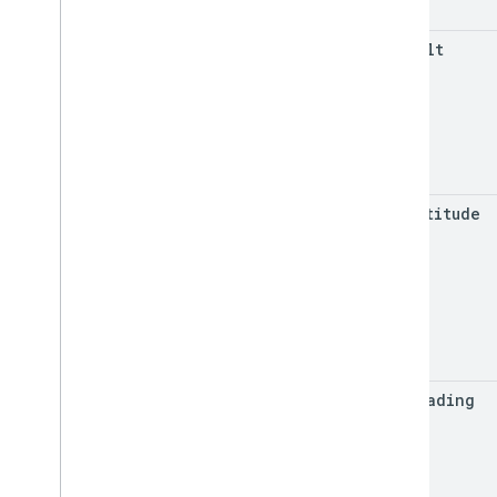
max
Tilt
min
Altitude
min
Heading