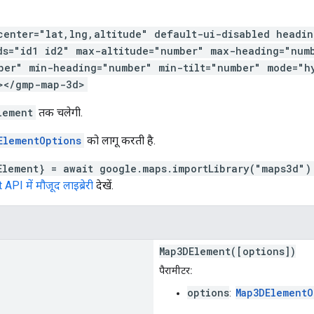
center="lat,lng,altitude" default-ui-disabled headin
ds="id1 id2" max-altitude="number" max-heading="num
ber" min-heading="number" min-tilt="number" mode="h
></gmp-map-3d>
lement
तक चलेगी.
ElementOptions
को लागू करती है.
Element} = await google.maps.importLibrary("maps3d")
I में मौजूद लाइब्रेरी
देखें.
Map3DElement([options])
पैरामीटर:
options
Map3DElementO
: