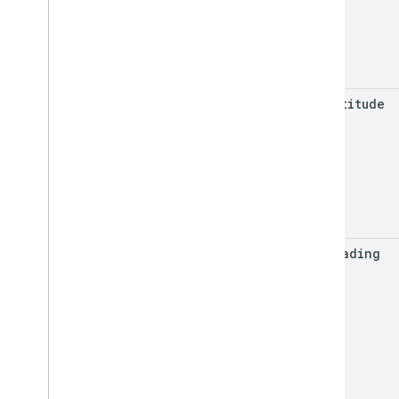
max
Altitude
max
Heading