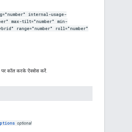
g="number" internal-usage-
ber" max-tilt="number" min-
ybrid" range="number" roll="number"
पर कॉल करके ऐक्सेस करें.
ptions
optional