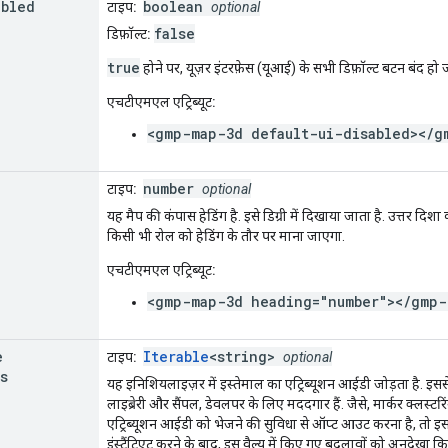
abled
boolean
टाइप:
optional
false
डिफ़ॉल्ट:
true
होने पर, यूज़र इंटरफ़ेस (यूआई) के सभी डिफ़ॉल्ट बटन बंद हो जात
एचटीएमएल एट्रिब्यूट:
<gmp-map-3d default-ui-disabled></g
number
टाइप:
optional
यह मैप की कंपास हेडिंग है. इसे डिग्री में दिखाया जाता है. उत्तर दिशा
किसी भी रोल को हेडिंग के तौर पर माना जाएगा.
एचटीएमएल एट्रिब्यूट:
<gmp-map-3d heading="number"></gmp-
e
Iterable
<string>
टाइप:
optional
s
यह इनिशियलाइज़र में इस्तेमाल का एट्रिब्यूशन आईडी जोड़ता है. 
लाइब्रेरी और सैंपल, डेवलपर के लिए मददगार हैं. जैसे, मार्कर क्लस्टर
एट्रिब्यूशन आईडी को भेजने की सुविधा से ऑप्ट आउट करना है, तो इस प्रॉ
इंस्टैंटिएट करने के बाद, इस वैल्यू में किए गए बदलावों को अनदेखा 