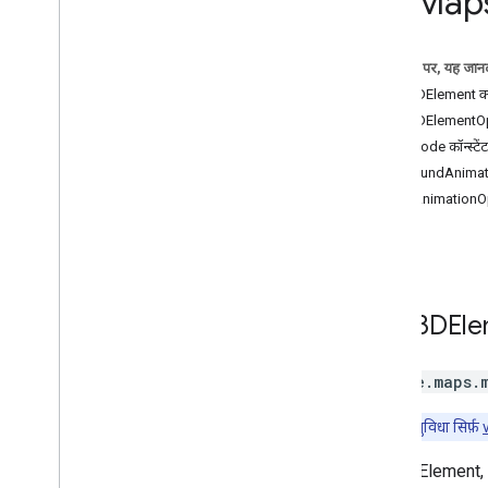
3D Map
3D मैप
3D मैप
इस पेज पर, यह जानक
मैप पर जानकारी देने के लिए ड्रॉ करें
Map3DElement क
पर्यावरण (अल्फा)
Map3DElementOpt
गतिविधि का प्रतिशत
MapMode कॉन्स्टेंट
लाइब्रेरी के इंटरफ़ेस
FlyAroundAnimati
एपीआई का रेफ़रंस v3
.
64 (हर तीन महीने में
अपडेट होने वाला चैनल)
FlyToAnimationOp
एपीआई के बारे में जानकारी v3
.
63
एपीआई का संदर्भ v3
.
62
Map3DEle
google.maps.
ध्यान दें:
यह सुविधा सिर्फ़
Map3DElement, 3D 