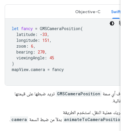
Objective-C
Swift
let
fancy
=
GMSCameraPosition
(
latitude
:
-
33
,
longitude
:
151
,
zoom
:
6
,
bearing
:
270
,
viewingAngle
:
45
)
mapView
.
camera
=
fancy
ذف أي سمة
GMSCameraPosition
تريد ضبطها على قيمتها
تلقائية.
حريك عملية النقل، استخدِم الطريقة
animateToCameraPosition
بدلاً من ضبط السمة
camera
.