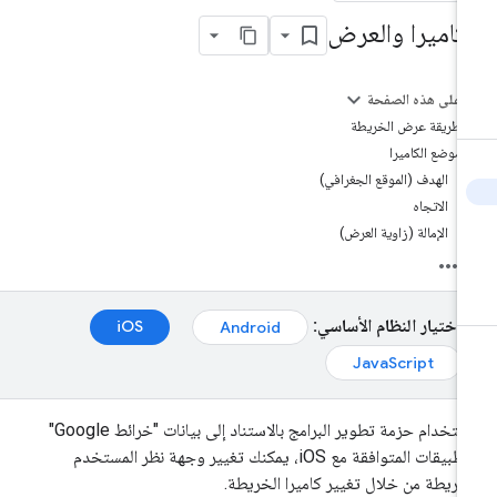
لكاميرا والعرض
على هذه الصفحة
طريقة عرض الخريطة
موضع الكاميرا
الهدف (الموقع الجغرافي)
الاتجاه
الإمالة (زاوية العرض)
اختيار النظام الأساسي:
iOS‏
Android‏
JavaScript‏
باستخدام حزمة تطوير البرامج بالاستناد إلى بيانات "خرائط Google"
للتطبيقات المتوافقة مع iOS، يمكنك تغيير وجهة نظر المستخدم
خريطة من خلال تغيير كاميرا الخريطة.