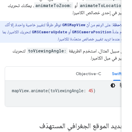
animateToLocation
أو
animateToZoom:
، يمكنك تحريك
يير في إحدى خصائص الكاميرا.
ملاحظة:
على الرغم من أنّ
GMSMapView
توفّر طرقًا لتغيير خاصية واحدة، إلا أنّك
م عادةً
GMSCameraPosition
أو
GMSCameraUpdate
لتحريك الكاميرا، بما
ك عندما تريد تغيير خصائص متعدّدة للكاميرا.
ى سبيل المثال، استخدِم الطريقة
toViewingAngle:
لتحريك
يير في ميل الكاميرا.
Objective-C
Swift
mapView
.
animate
(
toViewingAngle
:
45
)
حديد الموقع الجغرافي المستهدَف