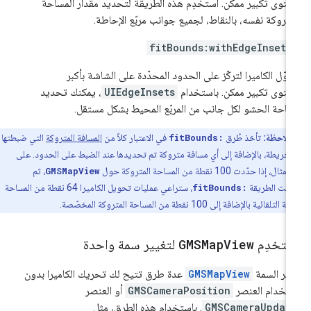
توى تكبير ممكن. استخدِم هذه الطريقة لتحديد مقدار المساحة
متروكة نفسه، بالنقاط، لجميع جوانب مربّع الإحاطة.
fitBounds:withEdgeInsets
وّل الكاميرا لتركّز على الحدود المحدّدة على الشاشة بأكبر
توى تكبير ممكن. باستخدام
UIEdgeInsets
، يمكنك تحديد
احة الحشو لكل جانب من المربّع المحيط بشكل مستقل.
ملاحظة:
تأخذ طُرق
fitBounds:
في الاعتبار كلاً من
المسافة المتروكة
التي ضبطتها
لخريطة، بالإضافة إلى أي مسافة متروكة تم تحديدها عند الضبط على الحدود. على
 إذا حدّدت 100 نقطة من المساحة المتروكة حول
GMSMapView
، ثم
عيت الطريقة
fitBounds:
، ستراعي عمليات تحويل الكاميرا 64 نقطة من المساحة
لقائية بالإضافة إلى 100 نقطة من المساحة المتروكة المخصّصة.
ستخدِم
View
GMSMap
لتغيير سمة واحدة
فّر السمة
GMSMapView
عدة طرق تتيح لك تحريك الكاميرا بدون
تخدام العنصر
GMSCameraPosition
أو العنصر
GMSCameraUpdat
. باستخدام هذه الطرق، مثل