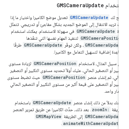
ستخدام
Update
GMSCamera
يح لك
GMSCameraUpdate
تعديل موضع الكاميرا واختيار ما إذا
ت تريد الانتقال إلى الموضع الجديد بشكل مفاجئ أو تدريجي. تتمثّل
زة
GMSCameraUpdate
في سهولة الاستخدام. يمكنك استخدام
GMSCameraPositio
لتنفيذ المهام نفسها التي تنفّذها
GMSCameraUpdat
، ولكن توفّر
GMSCameraUpdate
طرقًا
اعِدة إضافية لتسهيل التعامل مع الكاميرا.
ى سبيل المثال، لاستخدام
GMSCameraPosition
لزيادة مستوى
تكبير أو التصغير الحالي، عليك أولاً تحديد مستوى التكبير أو التصغير
حالي، ثم إنشاء عنصر
GMSCameraPosition
حيث تضبط مستوى
تكبير أو التصغير على قيمة أكبر من مستوى التكبير أو التصغير الحالي
قدار واحد.
كنك بدلاً من ذلك إنشاء عنصر
GMSCameraUpdate
باستخدام
طريقة
zoomIn:
. بعد ذلك، حدِّث الكاميرا عن طريق تمرير العنصر
GMSCameraUpdat
إلى الطريقة
GMSMapView
.
animateWithCameraUpdate