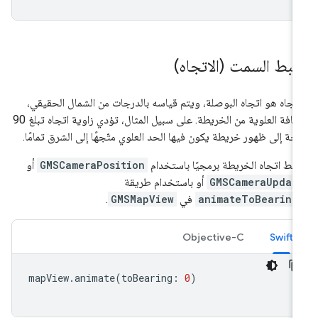
بط السمت (الاتجاه)
اتجاه هو اتجاه البوصلة، ويتم قياسه بالدرجات من الشمال الحقيقي،
للحافة العلوية من الخريطة. على سبيل المثال، تؤدي زاوية اتجاه تبلغ 90
جة إلى ظهور خريطة يكون فيها الحد العلوي متّجهًا إلى الشرق تمامًا.
بط اتجاه الخريطة برمجيًا باستخدام
GMSCameraPosition
أو
GMSCameraUpdat
أو باستخدام طريقة
animateToBearing
في
GMSMapView
.
Objective-C
Swift
mapView
.
animate
(
toBearing
:
0
)