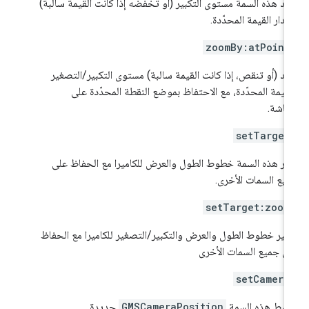
يد هذه السمة مستوى التكبير (أو تخفضه إذا كانت القيمة سالبة)
قدار القيمة المحدّدة.
zoomBy:atPoint
يد (أو تنقص، إذا كانت القيمة سالبة) مستوى التكبير/التصغير
لقيمة المحدّدة، مع الاحتفاظ بموضع النقطة المحدّدة على
شاشة.
setTarget
يّر هذه السمة خطوط الطول والعرض للكاميرا مع الحفاظ على
يع السمات الأخرى.
setTarget:zoom
يير خطوط الطول والعرض والتكبير/التصغير للكاميرا مع الحفاظ
ى جميع السمات الأخرى
setCamera
بط هذه السمة
GMSCameraPosition
جديدة.