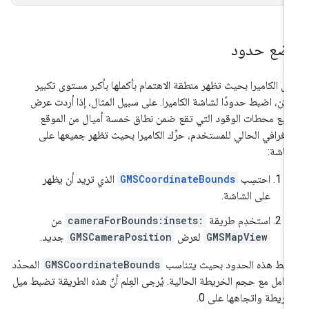
ضع حدود
قل الكاميرا بحيث تظهر منطقة الاهتمام بأكملها بأكبر مستوى تكبير
كن، اضبط حدودًا لشاشة الكاميرا. على سبيل المثال، إذا أردت عرض
يع محطات الوقود التي تقع ضمن نطاق خمسة أميال من الموقع
جغرافي الحالي للمستخدم، حرِّك الكاميرا بحيث تظهر جميعها على
شاشة:
احتسِب
GMSCoordinateBounds
الذي تريد أن يظهر
على الشاشة.
استخدِم طريقة
cameraForBounds:insets:
من
GMSMapView
لعرض
GMSCameraPosition
جديد.
بط هذه الحدود بحيث يتناسب
GMSCoordinateBounds
المحدّد
لكامل مع حجم الخريطة الحالية. يُرجى العِلم أنّ هذه الطريقة تضبط ميل
خريطة واتجاهها على 0.