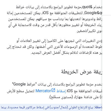
باستخدام &quot;حزمة تطوير البرامج بالاستناد إلى بيانات خرائط
Google&quot; للتطبيقات المتوافقة مع iOS، يمكن للمستخدمين إمالة
خرائط وتدويرها لتعديلها بما يتناسب مع سياقهم. يمكن للمستخدمين
ريك الخريطة أو تغيير منظورها بأقل قدر من وقت الاستجابة في أي
توى تكبير/تصغير.
 تؤدي التغييرات التي تجريها على الكاميرا إلى تغيير العلامات أو
خطوط المتعددة أو الرسومات الأخرى التي أضفتها، ولكن قد تحتاج إلى
يير هذه الإضافات لتلائم بشكل أفضل العرض الجديد.
ريقة عرض الخريطة
تستخدم حزمة تطوير البرامج بالاستناد إلى بيانات "خرائط Google"
تطبيقات المتوافقة مع iOS
إسقاط Mercator
لتمثيل سطح الأرض
رة) على شاشة جهازك (مستوى مسطّح).
ملاحظة:
يبلغ الارتفاع الطولي (شمال/جنوب) في إسقاط مركاتور قيمة محدودة، بينما