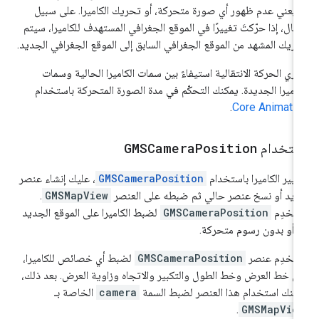
 يعني عدم ظهور أي صورة متحركة، أو تحريك الكاميرا. على سبيل
مثال، إذا حرّكتَ تغييرًا في الموقع الجغرافي المستهدف للكاميرا، سيتم
ريك المشهد من الموقع الجغرافي السابق إلى الموقع الجغرافي الجديد.
جري الحركة الانتقالية استيفاءً بين سمات الكاميرا الحالية وسمات
كاميرا الجديدة. يمكنك التحكّم في مدة الصورة المتحركة باستخدام
.
Core Animati
ستخدام
Position
GMSCamera
غيير الكاميرا باستخدام
GMSCameraPosition
، عليك إنشاء عنصر
يد أو نسخ عنصر حالي ثم ضبطه على العنصر
GMSMapView
.
تخدِم
GMSCameraPosition
لضبط الكاميرا على الموقع الجديد
 أو بدون رسوم متحركة.
تخدِم عنصر
GMSCameraPosition
لضبط أي خصائص للكاميرا،
ل خط العرض وخط الطول والتكبير والاتجاه وزاوية العرض. بعد ذلك،
كنك استخدام هذا العنصر لضبط السمة
camera
الخاصة بـ
.
GMSMapVie