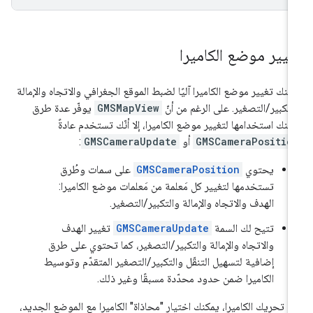
غيير موضع الكاميرا
كنك تغيير موضع الكاميرا آليًا لضبط الموقع الجغرافي والاتجاه والإمالة
لتكبير/التصغير. على الرغم من أنّ
GMSMapView
يوفّر عدة طرق
كنك استخدامها لتغيير موضع الكاميرا، إلا أنّك تستخدم عادةً
GMSCameraPositio
أو
GMSCameraUpdate
:
يحتوي
GMSCameraPosition
على سمات وطُرق
تستخدمها لتغيير كل مَعلمة من مَعلمات موضع الكاميرا:
الهدف والاتجاه والإمالة والتكبير/التصغير.
تتيح لك السمة
GMSCameraUpdate
تغيير الهدف
والاتجاه والإمالة والتكبير/التصغير، كما تحتوي على طرق
إضافية لتسهيل التنقّل والتكبير/التصغير المتقدّم وتوسيط
الكاميرا ضمن حدود محدّدة مسبقًا وغير ذلك.
د تحريك الكاميرا، يمكنك اختيار "محاذاة" الكاميرا مع الموضع الجديد،