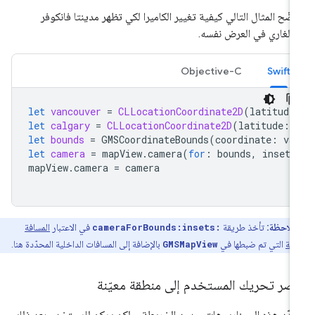
ضّح المثال التالي كيفية تغيير الكاميرا لكي تظهر مدينتا فانكوفر
الغاري في العرض نفسه.
Objective-C
Swift
let
vancouver
=
CLLocationCoordinate2D
(
latitude
let
calgary
=
CLLocationCoordinate2D
(
latitude
:
let
bounds
=
GMSCoordinateBounds
(
coordinate
:
va
let
camera
=
mapView
.
camera
(
for
:
bounds
,
insets
mapView
.
camera
=
camera
ملاحظة:
تأخذ طريقة
cameraForBounds:insets:
في الاعتبار
المسافة
وكة
التي تم ضبطها في
GMSMapView
بالإضافة إلى المسافات الداخلية المحدّدة هنا.
صر تحريك المستخدم إلى منطقة معيّنة
دّد هذه السيناريوهات حدود الخريطة، ولكن يمكن للمستخدم بعد ذلك