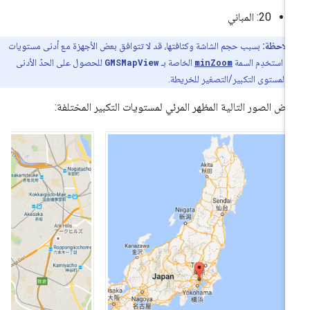
‫20: المباني
ملاحظة:
بسبب حجم الشاشة وكثافتها، قد لا تتوافق بعض الأجهزة مع أدنى مستويات
ير. استخدِم السمة
minZoom
الخاصة بـ
GMSMapView
للحصول على الحدّ الأدنى
ن لمستوى التكبير/التصغير للخريطة.
رض الصور التالية المظهر المرئي لمستويات التكبير المختلفة: