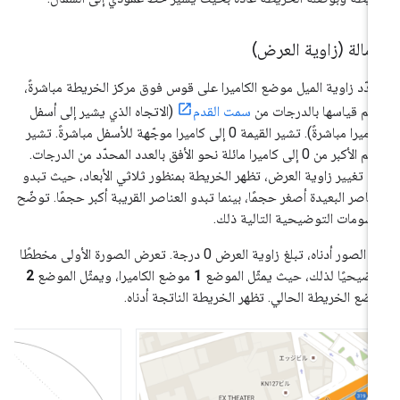
إمالة (زاوية العرض)
دّد زاوية الميل موضع الكاميرا على قوس فوق مركز الخريطة مباشرةً،
تم قياسها بالدرجات من
سمت القدم
(الاتجاه الذي يشير إلى أسفل
الكاميرا مباشرةً). تشير القيمة 0 إلى كاميرا موجّهة للأسفل مباشرةً. تشير
القيم الأكبر من 0 إلى كاميرا مائلة نحو الأفق بالعدد المحدّد من الدرجات.
د تغيير زاوية العرض، تظهر الخريطة بمنظور ثلاثي الأبعاد، حيث تبدو
عناصر البعيدة أصغر حجمًا، بينما تبدو العناصر القريبة أكبر حجمًا. توضّح
رسومات التوضيحية التالية ذلك.
في الصور أدناه، تبلغ زاوية العرض 0 درجة. تعرض الصورة الأولى مخططًا
ضيحيًا لذلك، حيث يمثّل الموضع
1
موضع الكاميرا، ويمثّل الموضع
2
ضع الخريطة الحالي. تظهر الخريطة الناتجة أدناه.