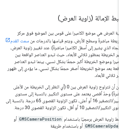
بط الإمالة (زاوية العرض)
وية العرض هي موضع الكاميرا على قوس بين الموضع فوق مركز
خريطة مباشرةً وسطح الأرض، ويتم قياسها بالدرجات من
سمت القدم
لاتجاه الذي يشير إلى أسفل الكاميرا مباشرةً). عند تغيير زاوية العرض،
هر الخريطة بمنظور ثلاثي الأبعاد، حيث تبدو العناصر الواقعة بين
كاميرا وموضع الخريطة أكبر حجمًا بشكل نسبي، بينما تبدو العناصر
واقعة بعد موضع الخريطة أصغر حجمًا بشكل نسبي، ما يؤدي إلى ظهور
ثير ثلاثي الأبعاد.
يمكن أن تتراوح زاوية العرض بين 0 (أي النظر إلى الخريطة من الأعلى
اشرةً) وحدّ أقصى يعتمد على مستوى التكبير. بالنسبة إلى مستوى
التكبير/التصغير 16 أو أعلى، تكون الزاوية القصوى 65 درجة. بالنسبة إلى
ى التكبير/التصغير 10 أو أقل، تكون الزاوية القصوى 30 درجة.
بط زاوية العرض برمجيًا باستخدام
GMSCameraPosition
أو
GMSCameraUpdat
أو باستخدام طريقة