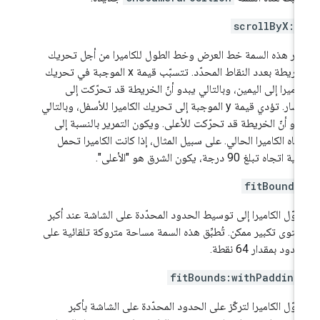
scrollByX:Y
يّر هذه السمة خط العرض وخط الطول للكاميرا من أجل تحريك
الخريطة بعدد النقاط المحدّد. تتسبّب قيمة x الموجبة في تحريك
كاميرا إلى اليمين، وبالتالي يبدو أنّ الخريطة قد تحرّكت إلى
اليسار. تؤدي قيمة y الموجبة إلى تحريك الكاميرا للأسفل، وبالتالي
دو أنّ الخريطة قد تحرّكت للأعلى. ويكون التمرير بالنسبة إلى
جاه الكاميرا الحالي. على سبيل المثال، إذا كانت الكاميرا تحمل
 اتجاه تبلغ 90 درجة، يكون الشرق هو "الأعلى".
fitBounds
وّل الكاميرا إلى توسيط الحدود المحدّدة على الشاشة عند أكبر
توى تكبير ممكن. تُطبِّق هذه السمة مساحة متروكة تلقائية على
دود بمقدار 64 نقطة.
fitBounds:withPadding
وّل الكاميرا لتركّز على الحدود المحدّدة على الشاشة بأكبر