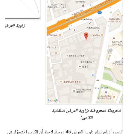
زاوية العرض التلقائي
الخريطة المعروضة بزاوية العرض التلقائية
للكاميرا
في الصور أدناه، تبلغ زاوية العرض 45 درجة. لاحظ أنّ الكاميرا تتحرّك في