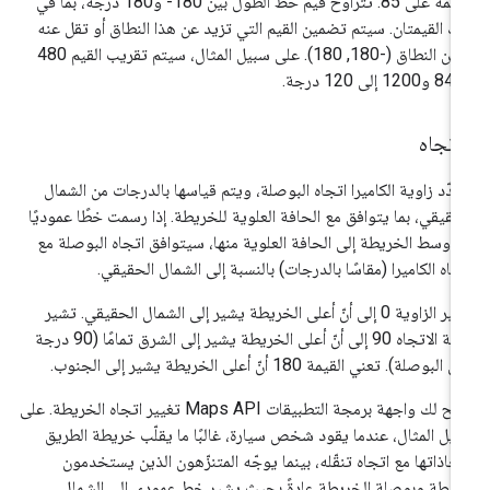
القيمة على 85. تتراوح قيم خط الطول بين ‎-180 و180 درجة، بما في
ك القيمتان. سيتم تضمين القيم التي تزيد عن هذا النطاق أو تقل عنه
ضمن النطاق (-180, 180). على سبيل المثال، سيتم تقريب القيم 480
اتجاه
دّد زاوية الكاميرا اتجاه البوصلة، ويتم قياسها بالدرجات من الشمال
حقيقي، بما يتوافق مع الحافة العلوية للخريطة. إذا رسمت خطًا عموديًا
 وسط الخريطة إلى الحافة العلوية منها، سيتوافق اتجاه البوصلة مع
جاه الكاميرا (مقاسًا بالدرجات) بالنسبة إلى الشمال الحقيقي.
تشير الزاوية 0 إلى أنّ أعلى الخريطة يشير إلى الشمال الحقيقي. تشير
قيمة الاتجاه 90 إلى أنّ أعلى الخريطة يشير إلى الشرق تمامًا (90 درجة
البوصلة). تعني القيمة 180 أنّ أعلى الخريطة يشير إلى الجنوب.
تتيح لك واجهة برمجة التطبيقات Maps API تغيير اتجاه الخريطة. على
يل المثال، عندما يقود شخص سيارة، غالبًا ما يقلّب خريطة الطريق
حاذاتها مع اتجاه تنقّله، بينما يوجّه المتنزّهون الذين يستخدمون
يطة وبوصلة الخريطة عادةً بحيث يشير خط عمودي إلى الشمال.