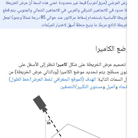
العرض العرضي (شرق/غرب) قيمة غير محدودة. تعني هذه السمة أنّ عرض الخريطة
ر بلا حدود في الاتجاهين الشرقي والغربي. في الاتجاهين الشمالي والجنوبي، يتم قطع
صور الخريطة الأساسية باستخدام إسقاط مركاتور عند حوالي 85 درجة شمالاً وجنوبًا لجعل
لخريطة الناتج مربعًا، ما يتيح منطقًا أسهل لاختيار المربّعات.
وضع الكاميرا
م تصميم عرض الخريطة على شكل
كاميرا
تنظر إلى الأسفل على
توى مسطّح. يتم تحديد موضع الكاميرا (وبالتالي عرض الخريطة) من
ال السمات التالية:
الهدف (الموقع الجغرافي لخط العرض/خط الطول)
الاتجاه
و
الميل
و
مستوى التكبير/التصغير
.