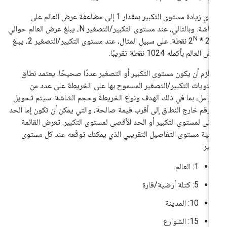
تؤدي زيادة مستوى التكبير بمقدار 1 إلى مضاعفة عرض العالم على
الشاشة. وبالتالي، عند مستوى التكبير/التصغير N، يبلغ عرض العالم حوالي
N
256 
نقطة. على سبيل المثال، عند مستوى التكبير/التصغير 2، يبلغ
 العالم بأكمله 1024 نقطة تقريبًا.
 يلزم أن يكون مستوى التكبير أو التصغير عددًا صحيحًا. يعتمد نطاق
تويات التكبير/التصغير المسموح بها على الخريطة على عدد من
عوامل، بما في ذلك الهدف ونوع الخريطة وحجم الشاشة. سيتم تحويل
 رقم خارج النطاق إلى أقرب قيمة صالحة، والتي يمكن أن تكون إما الحد
أدنى لمستوى التكبير أو الحد الأقصى لمستوى التكبير. تعرض القائمة
تالية مستوى التفاصيل التقريبي الذي يمكنك توقّعه عند كل مستوى
بير:
‫1: العالم
‫5: كتلة أرضية/قارة
‫10: المدينة
‫15: الشوارع