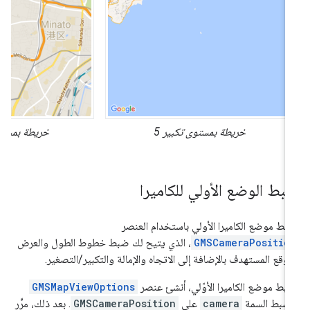
خريطة بمستوى تكبير 5
خريطة بمستوى تكبي
بط الوضع الأولي للكاميرا
بط موضع الكاميرا الأولي باستخدام العنصر
GMSCameraPositio
، الذي يتيح لك ضبط خطوط الطول والعرض
موقع المستهدف بالإضافة إلى الاتجاه والإمالة والتكبير/التصغير.
بط موضع الكاميرا الأوّلي، أنشئ عنصر
GMSMapViewOptions
ضبط السمة
camera
على
GMSCameraPosition
. بعد ذلك، مرِّر