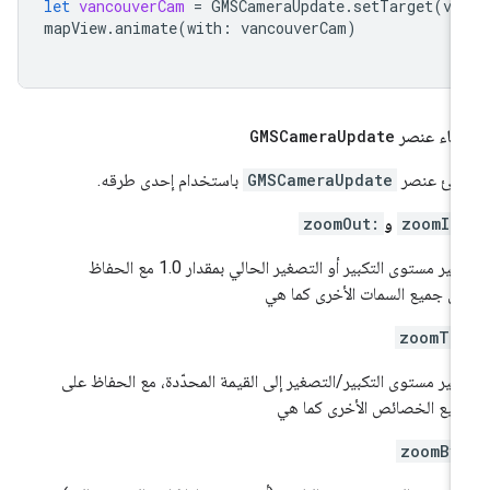
let
vancouverCam
=
GMSCameraUpdate
.
setTarget
(
va
mapView
.
animate
(
with
:
vancouverCam
)
شاء عنصر
Update
GMSCamera
شئ عنصر
GMSCameraUpdate
باستخدام إحدى طرقه.
zoomIn
و
zoomOut:
تغيير مستوى التكبير أو التصغير الحالي بمقدار 1.0 مع الحفاظ
ى جميع السمات الأخرى كما هي
zoomTo
يير مستوى التكبير/التصغير إلى القيمة المحدّدة، مع الحفاظ على
يع الخصائص الأخرى كما هي
zoomBy