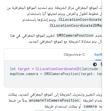
دّد الموقع الجغرافي مركز الخريطة. يتم تحديد المواقع الجغرافية من
ال خطوط الطول والعرض، ويتم تمثيلها آليًا باستخدام
CLLocationCoordinate2
، ويتم إنشاؤها باستخدام
.
CLLocationCoordinate2DMak
تخدِم
GMSCameraPosition
لتغيير الموقع الجغرافي. في هذا
مثال، يتم محاذاة الخريطة مع الموقع الجغرافي الجديد.
Objective-C
Swift
let
target
=
CLLocationCoordinate2D
(
latitude
:
-
mapView
.
camera
=
GMSCameraPosition
(
target
:
targ
حريك التغيير وتحريك الخريطة إلى الموقع الجغرافي الجديد، يمكنك
تخدام الطريقة
animateToCameraPosition:
بدلاً من ضبط
سمة
camera
. أو يمكنك استخدام طريقة