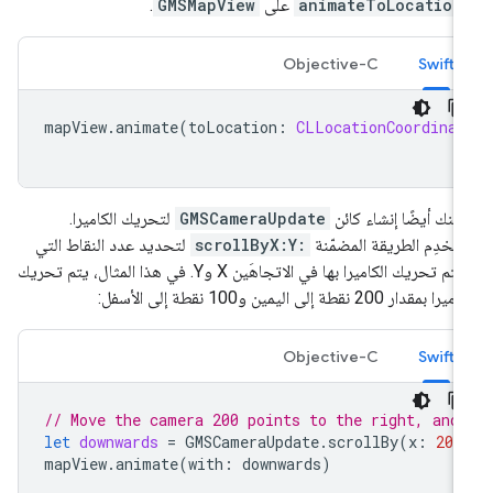
animateToLocation
على
GMSMapView
.
Objective-C
Swift
mapView
.
animate
(
toLocation
:
CLLocationCoordinat
كنك أيضًا إنشاء كائن
GMSCameraUpdate
لتحريك الكاميرا.
تخدِم الطريقة المضمّنة
scrollByX:Y:
لتحديد عدد النقاط التي
سيتم تحريك الكاميرا بها في الاتجاهَين X وY. في هذا المثال، يتم تحريك
را بمقدار 200 نقطة إلى اليمين و100 نقطة إلى الأسفل:
Objective-C
Swift
// Move the camera 200 points to the right, and
let
downwards
=
GMSCameraUpdate
.
scrollBy
(
x
:
200
mapView
.
animate
(
with
:
downwards
)