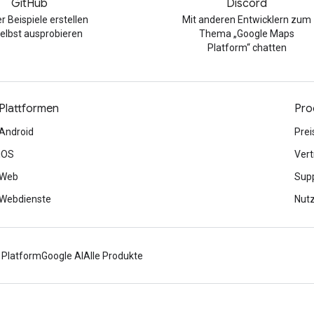
GitHub
Discord
r Beispiele erstellen
Mit anderen Entwicklern zum
elbst ausprobieren
Thema „Google Maps
Platform“ chatten
Plattformen
Pro
Android
Prei
iOS
Vert
Web
Sup
Webdienste
Nut
 Platform
Google AI
Alle Produkte