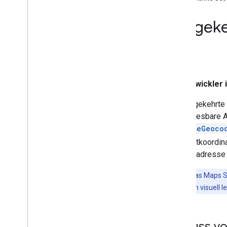
Anleitungen
Karte mit Markierung hinzufügen
Umgeke
Aktuellen Ort auswählen
Karte erstellen
Karte hinzufügen
Karte konfigurieren
Entwickler
Karten- und Kachelkoordinaten
Unternehmen und andere POIs
Die umgekehrte 
Street View
visuell lesbare
Google Maps starten
reverseGeoco
Karten anpassen
Standortkoordina
Straßenadresse 
Mit der Karte interagieren
Kamera und Ansicht
Hinweis
:
Das Maps SD
Steuerelemente und Touch-Gesten
um Adressen in visuell 
Ereignisse
Standortdaten
Umgekehrte Geocodierung
Einfluss v