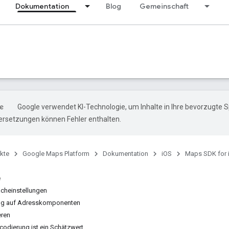
Dokumentation
Blog
Gemeinschaft
Google verwendet KI-Technologie, um Inhalte in Ihre bevorzugte 
ersetzungen können Fehler enthalten.
kte
Google Maps Platform
Dokumentation
iOS
Maps SDK for 
e
acheinstellungen
zug auf Adresskomponenten
eren
odierung ist ein Schätzwert