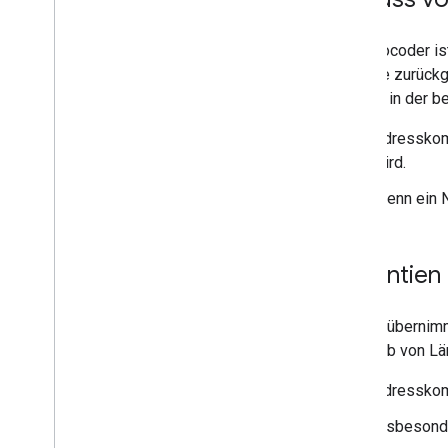
Auf Karten zeichnen
Der Geocoder ist
Markierungen
Sprache zurückge
Erweiterte Markierungen
werden in der b
Markierungsereignisse und Gesten
Infofenster
Adresskom
Formen
wird.
Boden-Overlays
Wenn ein N
Kachelebenen
Open-Source-Bibliotheken
Garantien
Dienstprogrammbibliothek
Bibliothek kombinieren
Google übernimm
innerhalb von Lä
Adresskomp
Insbesond