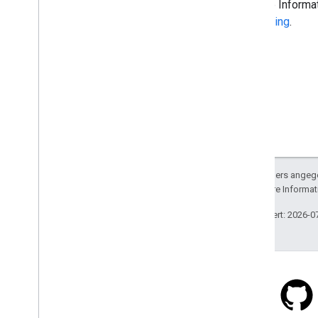
Weitere Informat
Geocoding
.
Sofern nicht anders angege
lizenziert. Weitere Informa
Zuletzt aktualisiert: 2026-0