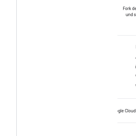
Stack Overflow
Eine Frage in der google-
Fork de
maps-sdk-ios-Tagkategorie
und s
stellen.
Weitere Informationen
FAQ
Capabilities Explorer
Places SDK for iOS
Android
Chrome
Firebase
Google Cloud
Nutzungsbedingungen
Datenschutz
Manage cookies