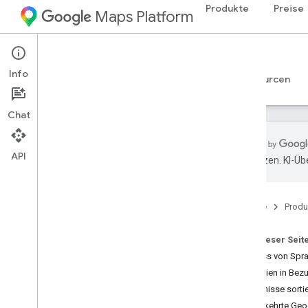
Produkte
Preise
Maps Platform
iOS
Maps SDK for iOS
Info
Leitfäden
Referenzen
Beispiele
Ressourcen
Chat
API
übersetzen. KI-Üb
Maps SDK for i
OS
Übersicht
Startseite
Produ
Einrichtung
Auf dieser Seit
Maps SDK for i
OS einrichten
Einfluss von Spr
Xcode-Projekt einrichten
Garantien in Be
Versionen
Ergebnisse sorti
Umgekehrte Geoc