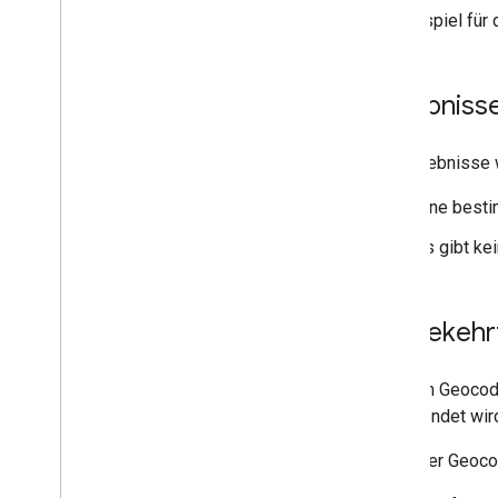
Ein Beispiel fü
Ergebnisse
Die Ergebnisse w
Eine besti
Es gibt ke
Umgekehrt
Mit dem Geocode
angewendet wir
Wenn der Geocod