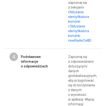
zapoznaj się
z sekcjami
Obliczanie
identyfikatora
komórki
i
Obliczanie
identyfikatora
komórki
newRadioCellID
.
4
Podstawowe
Zapoznaj się
informacje
z odpowiedziami
o odpowiedziach
dotyczącymi
danych
geolokalizacyjnych,
aby przygotować
się do korzystania
z danych
o wysokości
w aplikacji. Więcej
informacji