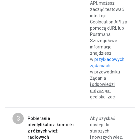
API, możesz
zacząć testować
interfejs
Geolocation API za
pomocą cURL lub
Postmana.
Szczegółowe
informacje
znajdziesz
w
przykładowych
żądaniach
w przewodniku
Żądania
i odpowiedzi
dotyczące
geolokalizacji
.
3
Pobieranie
Aby uzyskać
identyfikatora komórki
dostęp do
z różnych wież
starszych
radiowych
i nowszych wież,