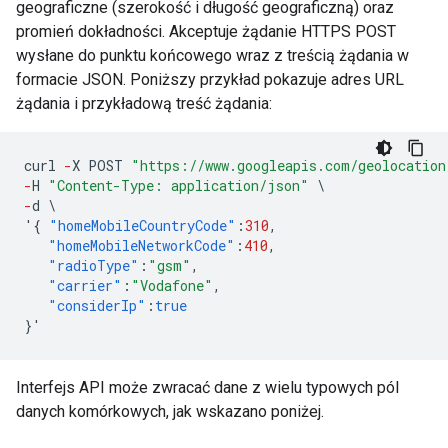
geograficzne (szerokość i długość geograficzną) oraz
promień dokładności. Akceptuje żądanie HTTPS POST
wysłane do punktu końcowego wraz z treścią żądania w
formacie JSON. Poniższy przykład pokazuje adres URL
żądania i przykładową treść żądania:
curl
-
X
POST
"https://www.googleapis.com/geolocation
-
H
"Content-Type: application/json"
\
-
d
\
'
{
"homeMobileCountryCode"
:
310
,
"homeMobileNetworkCode"
:
410
,
"radioType"
:
"gsm"
,
"carrier"
:
"Vodafone"
,
"considerIp"
:
true
}
'
Interfejs API może zwracać dane z wielu typowych pól
danych komórkowych, jak wskazano poniżej.