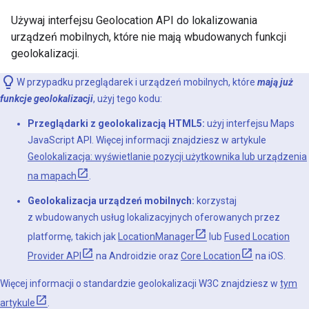
Używaj interfejsu Geolocation API do lokalizowania
urządzeń mobilnych, które nie mają wbudowanych funkcji
geolokalizacji.
W przypadku przeglądarek i urządzeń mobilnych, które
mają już
funkcje geolokalizacji
, użyj tego kodu:
Przeglądarki z geolokalizacją HTML5:
użyj interfejsu Maps
JavaScript API. Więcej informacji znajdziesz w artykule
Geolokalizacja: wyświetlanie pozycji użytkownika lub urządzenia
na mapach
.
Geolokalizacja urządzeń mobilnych:
korzystaj
z wbudowanych usług lokalizacyjnych oferowanych przez
platformę, takich jak
LocationManager
lub
Fused Location
Provider API
na Androidzie oraz
Core Location
na iOS.
Więcej informacji o standardzie geolokalizacji W3C znajdziesz w
tym
artykule
.