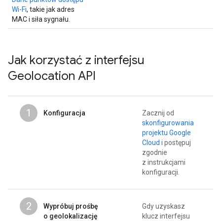
Wi-Fi
, takie jak adres
MAC i siła sygnału.
Jak korzystać z interfejsu
Geolocation API
1
Konfiguracja
Zacznij od
skonfigurowania
projektu Google
Cloud
i postępuj
zgodnie
z instrukcjami
konfiguracji.
2
Wypróbuj prośbę
Gdy uzyskasz
o geolokalizację
klucz interfejsu