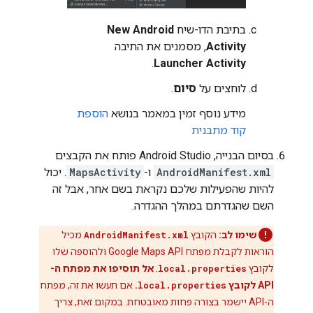
בתיבת הדו-שיח
New Android
Activity
, מסמנים את התיבה
.
Launcher Activity
לוחצים על
סיום
.
מידע נוסף זמין במאמר בנושא
הוספת
קוד מתבנית
בסיום הבנייה, Android Studio פותח את הקבצים
AndroidManifest.xml
ו-
MapsActivity
. יכול
להיות שהפעילות שלכם נקראת בשם אחר, אבל זה
השם שהגדרתם במהלך ההגדרה.
שימו לב:
הקובץ
AndroidManifest.xml
מכיל
הוראות לקבלת מפתח Google Maps API ולהוספה שלו
לקובץ
local.properties
.
אל תוסיפו את מפתח ה-
API לקובץ
local.properties
.
אם תעשו את זה, מפתח
ה-API יישמר בצורה פחות מאובטחת. במקום זאת, צריך