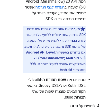
רמת API ‏23 (Marshmallow;‏ Android
6.0) ומעלה. ב
הערות לגבי הגרסה
אפשר
למצוא את המידע העדכני ביותר על
דרישות הגרסה של ה-SDK.
הערה:
אם אתם לא בטוחים איזו גרסת
SDK לבחור, אתם יכולים ללחוץ על הקישור
עזרה בבחירה
כדי להציג מידע על ההפצה
של ערכות SDK נתמכות ל-Android. לדוגמה,
אם בוחרים באפשרות
Android API Level
,
23 ("Marshmallow"; Android 6.0)
האפליקציה אמורה לפעול ביותר מ-99%
ממכשירי Android.
מגדירים את
שפת תצורת ה-build
ל-
Kotlin DSL או ל-Groovy DSL. בקטעי
הקוד הבאים מוצגות שפות של שתי
תצורות build.
לוחצים על
סיום
.