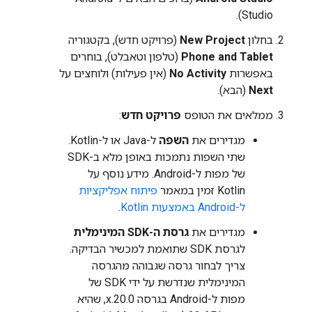
Studio).
בחלון
New Project
(פרויקט חדש), בקטגוריה
Phone and Tablet
(טלפון וטאבלט), בוחרים
באפשרות
No Activity
(אין פעילות) ולוחצים על
Next
(הבא).
ממלאים את הטופס
פרויקט חדש
:
מגדירים את
השפה
ל-Java או ל-Kotlin.
שתי השפות נתמכות באופן מלא ב-SDK
של מפות ל-Android. מידע נוסף על
Kotlin זמין במאמר
פיתוח אפליקציות
ל-Android באמצעות Kotlin
.
מגדירים את
גרסת ה-SDK המינימלית
לגרסת SDK שתואמת למכשיר הבדיקה.
צריך לבחור גרסה שגבוהה מהגרסה
המינימלית שנדרשת על ידי SDK של
מפות ל-Android בגרסה 20.0.x, שהיא