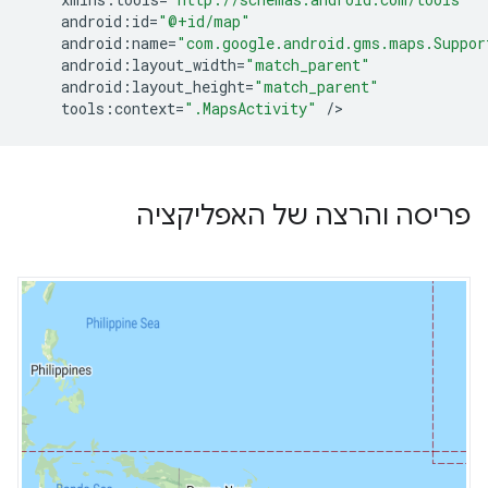
android
:
id
=
"@+id/map"
android
:
name
=
"com.google.android.gms.maps.Suppor
android
:
layout_width
=
"match_parent"
android
:
layout_height
=
"match_parent"
tools
:
context
=
".MapsActivity"
/
פריסה והרצה של האפליקציה