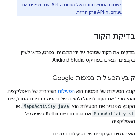
משמות המטא-נתונים של מפתח ה-API. אם מציינים את
שניהם, ה-API זורק חריגה.
בדיקת הקוד
בודקים את הקוד שסופק על ידי התבנית. בפרט, כדאי לעיין
בקבצים הבאים בפרויקט Android Studio.
קובץ הפעילות במפות Google
קובץ הפעילות של המפות הוא
הפעילות
העיקרית של האפליקציה,
והוא מכיל את הקוד לניהול ולהצגה של המפה. כברירת מחדל, שם
הקובץ שמגדיר את הפעילות הוא
MapsActivity.java
, או
MapsActivity.kt
אם הגדרתם את Kotlin כשפה של
האפליקציה.
האלמנטים העיקריים של הפעילות במפות: