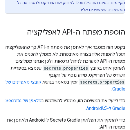
הקיימים. בסיום התרגיל תוכלו למחוק את הפרויקט ולהסיר את כל
המשאבים שמשויכים אליו.
הוספת מפתח ה-API לאפליקציה
בקטע הזה מוסבר איך לאחסן את מפתח ה-API כך שהאפליקציה
תוכל להפנות אליו בצורה מאובטחת. לא מומלץ להכניס את
מפתח ה-API למערכת לניהול גרסאות, ולכן אנחנו ממליצים
לאחסן אותו בקובץ
secrets.properties
שנמצא בספריית
השורש של הפרויקט. מידע נוסף על הקובץ
secrets.properties
זמין במאמר בנושא
קובצי מאפיינים של
.
Gradle
כדי לייעל את המשימה הזו, מומלץ להשתמש ב
פלאגין של Secrets
Gradle ל-Android
.
כדי להתקין את הפלאגין Secrets Gradle ל-Android ולאחסן את
מפתח ה-API: