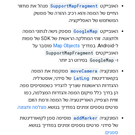
האובייקט
SupportMapFragment
מנהל את מחזור
החיים של המפה והוא רכיב ההורה של ממשק
המשתמש של האפליקציה.
האובייקט
GoogleMap
מספק גישה לנתוני המפה
ולתצוגה. זוהי המחלקה הראשית של SDK של מפות
ל-Android. במדריך
Map Objects
מוסבר על
האובייקטים
SupportMapFragment
ו-
GoogleMap
בפירוט רב יותר.
הפונקציה
moveCamera
ממקמת את המפה
בקואורדינטות
LatLng
של סידני, אוסטרליה.
ההגדרות הראשונות שצריך להגדיר כשמוסיפים מפה
הן בדרך כלל מיקום המפה והגדרות המצלמה, כמו
זווית הצפייה, האוריינטציה של המפה ורמת הזום.
פרטים נוספים זמינים במדריך בנושא
מצלמה ותצוגה
.
הפונקציה
addMarker
מוסיפה סמן לקואורדינטות
של סידני. פרטים נוספים זמינים במדריך בנושא
סמנים
.