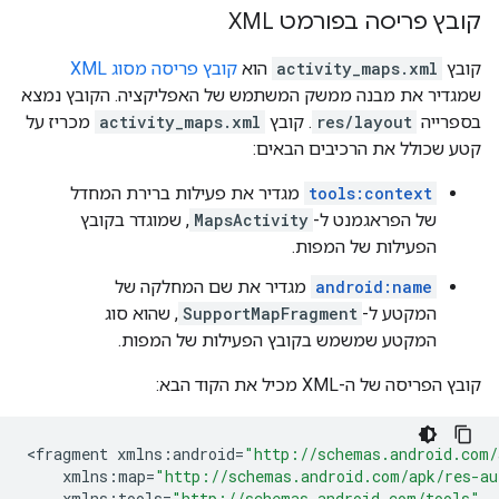
קובץ פריסה בפורמט XML
קובץ
activity_maps.xml
הוא
קובץ פריסה מסוג XML
שמגדיר את מבנה ממשק המשתמש של האפליקציה. הקובץ נמצא
בספרייה
res/layout
. קובץ
activity_maps.xml
מכריז על
קטע שכולל את הרכיבים הבאים:
tools:context
מגדיר את פעילות ברירת המחדל
של הפראגמנט ל-
MapsActivity
, שמוגדר בקובץ
הפעילות של המפות.
android:name
מגדיר את שם המחלקה של
המקטע ל-
SupportMapFragment
, שהוא סוג
המקטע שמשמש בקובץ הפעילות של המפות.
קובץ הפריסה של ה-XML מכיל את הקוד הבא:
<
fragment
xmlns
:
android
=
"http://schemas.android.com/
xmlns
:
map
=
"http://schemas.android.com/apk/res-au
xmlns
:
tools
=
"http://schemas.android.com/tools"