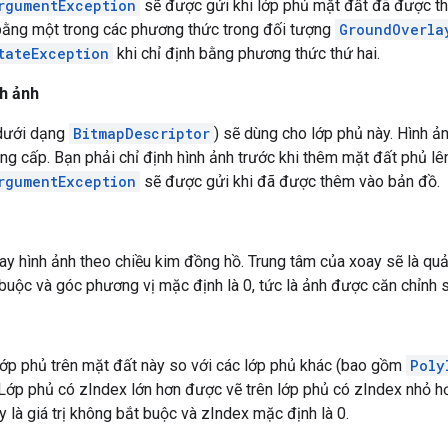
rgumentException
sẽ được gửi khi lớp phủ mặt đất đã được th
í bằng một trong các phương thức trong đối tượng
GroundOverla
tateException
khi chỉ định bằng phương thức thứ hai.
nh ảnh
(dưới dạng
BitmapDescriptor
) sẽ dùng cho lớp phủ này. Hình ản
ung cấp. Bạn phải chỉ định hình ảnh trước khi thêm mặt đất phủ lê
rgumentException
sẽ được gửi khi đã được thêm vào bản đồ.
y hình ảnh theo chiều kim đồng hồ. Trung tâm của xoay sẽ là quảng
buộc và góc phương vị mặc định là 0, tức là ảnh được căn chỉnh 
lớp phủ trên mặt đất này so với các lớp phủ khác (bao gồm
Poly
 Lớp phủ có zIndex lớn hơn được vẽ trên lớp phủ có zIndex nhỏ hơ
ây là giá trị không bắt buộc và zIndex mặc định là 0.