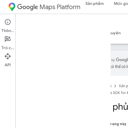
Sản phẩm
Mức gi
Maps Platform
Android
Maps SDK for Android
Thông tin
Hướng dẫn
Tài liệu tham khảo
Mẫu
Tài nguyên
Trò chuyện
API
bằng AI có thể có l
Tài liệu tham khảo
com
.
google
.
android
.
gms
.
maps
Trang chủ
Sản 
com
.
google
.
android
.
gms
.
maps
.
model
Maps SDK for 
Lớp phủ
Phiên bản thử nghiệm (Không dùng
nữa)
com
.
google
.
android
.
libraries
.
maps
Trên trang này
com
.
google
.
android
.
libraries
.
maps
.