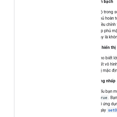
Sự minh bạch
Chế độ xem toàn cảnh Street
View
Street
View
Source
Độ trong s
Kiểu Nét vẽ
phủ hoàn t
Kiểu khoảng cách
điều chỉnh 
Kiểu hoạ tiết
lớp phủ mặt
Ô
này là khô
Lớp phủ xếp kề
Tile
Overlay
Options
Chế độ hiển thị
Thẻ thông tin
Cho biết l
Trình cung cấp url
Tile
Provider
đất vô hìn
Vùng hiển thị
thị mặc đị
Khả năng nhấp
Nếu bạn mu
true
. Bạn
thì ứng dụ
ngày
set