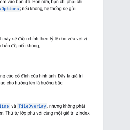
êm vào bản đồ. Hơn nữa, bạn chỉ phải chỉ
yOptions
; nếu không, hệ thống sẽ gửi
h này sẽ điều chỉnh theo tỷ lệ cho vừa với vị
n bản đồ; nếu không,
 cáo cố định của hình ảnh. Đây là giá trị
sao cho hướng lên là hướng bắc.
line
và
TileOverlay
, nhưng không phải
n. Thứ tự lớp phủ với cùng một giá trị zIndex