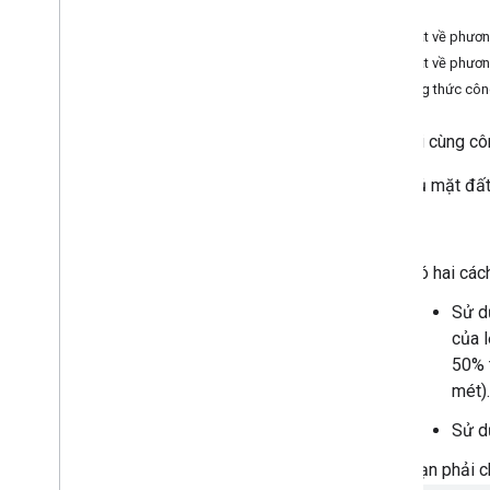
model
Ví dụ:
Tổng quan
Tóm tắt về phươn
Bitmap
Descriptor
Tóm tắt về phươn
Bitmap
Descriptor
Factory
Phương thức côn
Viết hoa
Vị trí máy ảnh
lớp cuối cùng c
Viết hoa
Lớp phủ mặt đất
Vòng tròn
Tuỳ chọn vòng kết nối
Vị trí
Giới hạn tùy chỉnh
Dấu gạch ngang
Có hai cách
Chấm
Sử dụ
Gap
của 
Lớp phủ mặt đất
50% t
Ground
Overlay
Options
mét).
Xây dựng trong nhà
Cấp độ trong nhà
Sử d
Kiểu khớp
Bạn phải c
Lat
Lng