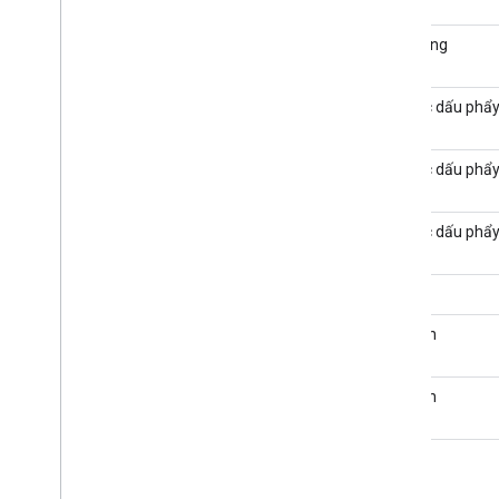
Đối tượng
số thực dấu phẩ
số thực dấu phẩ
số thực dấu phẩ
int
boolean
boolean
void