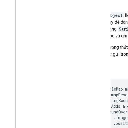
Thẻ
Object
li
này dễ dàn
dạng
Str
đọc và ghi 
Các phương thức 
sẽ được gửi tron
Ví dụ:
GoogleMap m
 BitmapDesc
 LatLngBoun
 // Adds a 
 GroundOver
     .image
     .posit