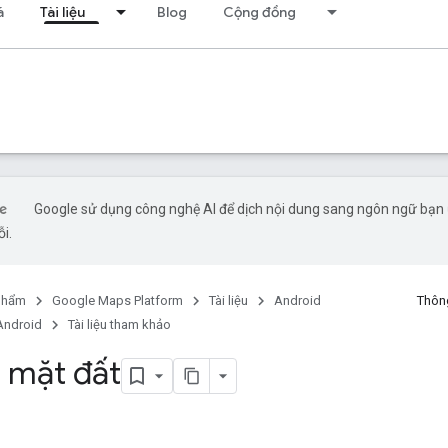
á
Tài liệu
Blog
Cộng đồng
Google sử dụng công nghệ AI để dịch nội dung sang ngôn ngữ bạn ư
ỗi.
phẩm
Google Maps Platform
Tài liệu
Android
Thông
Android
Tài liệu tham khảo
 mặt đất