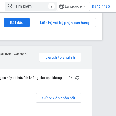
/
Đăng nhập
Bắt đầu
Liên hệ với bộ phận bán hàng
u tiên. Bản dịch
 tin này có hữu ích không cho bạn không?
Gửi ý kiến phản hồi