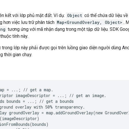
ên kết với lớp phủ mặt đất. Ví dụ:
Object
có thể chứa dữ liệu về
g hơn việc lưu trữ phân tách
Map<GroundOverlay, Object>
. 
ing
tương ứng với mã nhận dạng trong một tập dữ liệu. SDK Go
thuộc tính này.
trong lớp này phải được gọi trên luồng giao diện người dùng An
g thời gian chạy.
ap = ...; // get a map.

riptor imageDescriptor = ...; // get an image.

ds bounds = ...; // get a bounds

ground overlay with 50% transparency.

lay groundOverlay = map.addGroundOverlay(new GroundOver
(imageDescriptor)

ionFromBounds(bounds)
