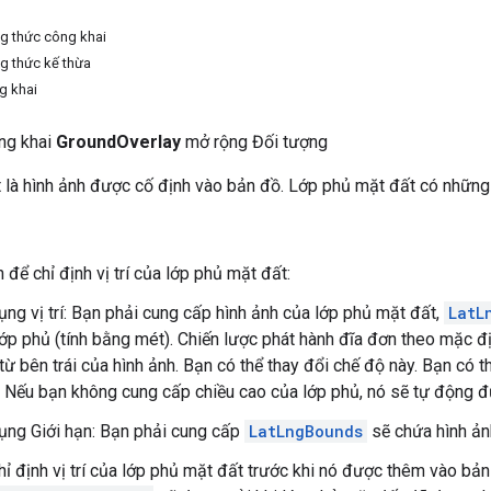
g thức công khai
g thức kế thừa
g khai
ông khai
GroundOverlay
mở rộng Đối tượng
 là hình ảnh được cố định vào bản đồ. Lớp phủ mặt đất có những 
 để chỉ định vị trí của lớp phủ mặt đất:
ng vị trí: Bạn phải cung cấp hình ảnh của lớp phủ mặt đất,
LatL
lớp phủ (tính bằng mét). Chiến lược phát hành đĩa đơn theo mặc 
ừ bên trái của hình ảnh. Bạn có thể thay đổi chế độ này. Bạn có t
 Nếu bạn không cung cấp chiều cao của lớp phủ, nó sẽ tự động được
ụng Giới hạn: Bạn phải cung cấp
LatLngBounds
sẽ chứa hình ản
hỉ định vị trí của lớp phủ mặt đất trước khi nó được thêm vào bản