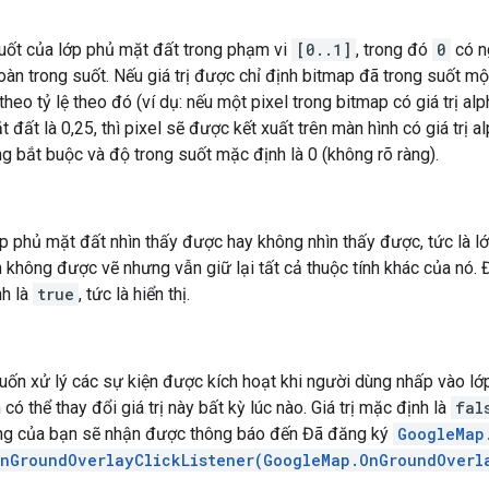
uốt của lớp phủ mặt đất trong phạm vi
[0..1]
, trong đó
0
có n
oàn trong suốt. Nếu giá trị được chỉ định bitmap đã trong suốt m
theo tỷ lệ theo đó (ví dụ: nếu một pixel trong bitmap có giá trị al
 đất là 0,25, thì pixel sẽ được kết xuất trên màn hình có giá trị a
ng bắt buộc và độ trong suốt mặc định là 0 (không rõ ràng).
ớp phủ mặt đất nhìn thấy được hay không nhìn thấy được, tức là 
h không được vẽ nhưng vẫn giữ lại tất cả thuộc tính khác của nó.
nh là
true
, tức là hiển thị.
ốn xử lý các sự kiện được kích hoạt khi người dùng nhấp vào lớp
 có thể thay đổi giá trị này bất kỳ lúc nào. Giá trị mặc định là
fal
ng của bạn sẽ nhận được thông báo đến Đã đăng ký
GoogleMap
OnGroundOverlayClickListener(GoogleMap.OnGroundOverl