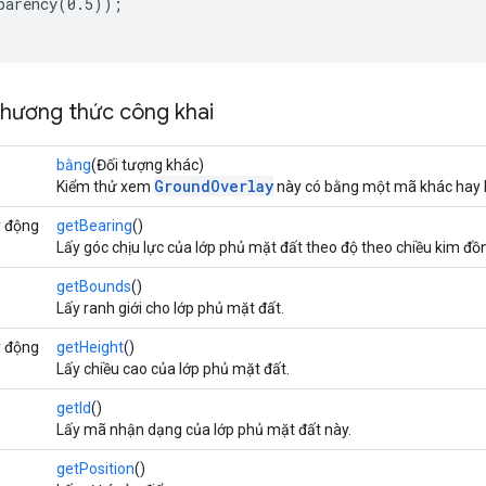
parency(0.5));

phương thức công khai
bằng
(Đối tượng khác)
GroundOverlay
Kiểm thử xem
này có bằng một mã khác hay 
y động
getBearing
()
Lấy góc chịu lực của lớp phủ mặt đất theo độ theo chiều kim đồ
getBounds
()
Lấy ranh giới cho lớp phủ mặt đất.
y động
getHeight
()
Lấy chiều cao của lớp phủ mặt đất.
getId
()
Lấy mã nhận dạng của lớp phủ mặt đất này.
getPosition
()