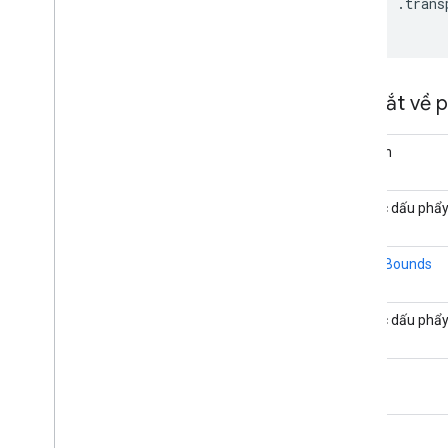
     .trans
Tóm tắt về 
boolean
số thực dấu phẩ
LatLngBounds
số thực dấu phẩ
Chuỗi
LatLng