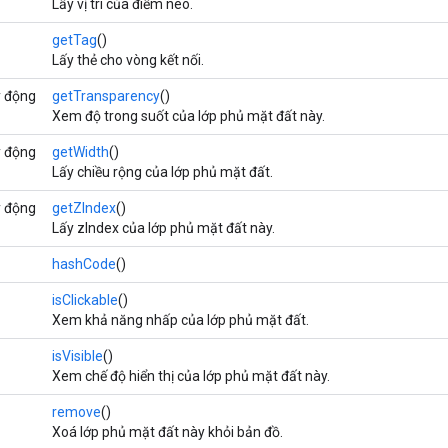
Lấy vị trí của điểm neo.
getTag
()
Lấy thẻ cho vòng kết nối.
y động
getTransparency
()
Xem độ trong suốt của lớp phủ mặt đất này.
y động
getWidth
()
Lấy chiều rộng của lớp phủ mặt đất.
y động
getZIndex
()
Lấy zIndex của lớp phủ mặt đất này.
hashCode
()
isClickable
()
Xem khả năng nhấp của lớp phủ mặt đất.
isVisible
()
Xem chế độ hiển thị của lớp phủ mặt đất này.
remove
()
Xoá lớp phủ mặt đất này khỏi bản đồ.