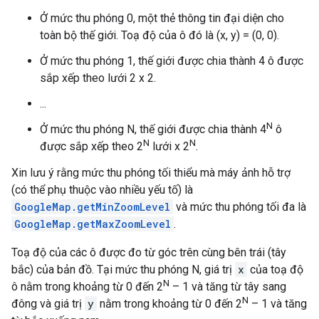
Ở mức thu phóng 0, một thẻ thông tin đại diện cho
toàn bộ thế giới. Toạ độ của ô đó là (x, y) = (0, 0).
Ở mức thu phóng 1, thế giới được chia thành 4 ô được
sắp xếp theo lưới 2 x 2.
...
N
Ở mức thu phóng N, thế giới được chia thành 4
ô
N
N
được sắp xếp theo 2
lưới x 2
.
Xin lưu ý rằng mức thu phóng tối thiểu mà máy ảnh hỗ trợ
(có thể phụ thuộc vào nhiều yếu tố) là
GoogleMap.getMinZoomLevel
và mức thu phóng tối đa là
GoogleMap.getMaxZoomLevel
.
Toạ độ của các ô được đo từ góc trên cùng bên trái (tây
bắc) của bản đồ. Tại mức thu phóng N, giá trị
x
của toạ độ
N
ô nằm trong khoảng từ 0 đến 2
– 1 và tăng từ tây sang
N
đông và giá trị
y
nằm trong khoảng từ 0 đến 2
– 1 và tăng