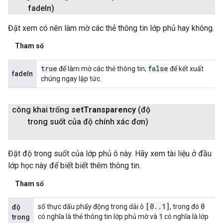
fade
In)
Đặt xem có nên làm mờ các thẻ thông tin lớp phủ hay không.
Tham số
true
false
để làm mờ các thẻ thông tin;
để kết xuất
fadeIn
chúng ngay lập tức.
công khai trống
set
Transparency
(độ
trong suốt của độ chính xác đơn)
Đặt độ trong suốt của lớp phủ ô này. Hãy xem tài liệu ở đầu
lớp học này để biết biết thêm thông tin.
Tham số
[0
.
.
1]
0
số thực dấu phẩy động trong dải ô
, trong đó
độ
1
có nghĩa là thẻ thông tin lớp phủ mờ và
có nghĩa là lớp
trong