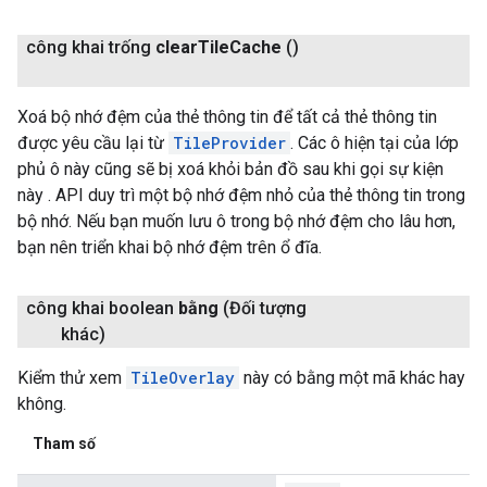
công khai trống
clear
Tile
Cache
()
Xoá bộ nhớ đệm của thẻ thông tin để tất cả thẻ thông tin
được yêu cầu lại từ
TileProvider
. Các ô hiện tại của lớp
phủ ô này cũng sẽ bị xoá khỏi bản đồ sau khi gọi sự kiện
này . API duy trì một bộ nhớ đệm nhỏ của thẻ thông tin trong
bộ nhớ. Nếu bạn muốn lưu ô trong bộ nhớ đệm cho lâu hơn,
bạn nên triển khai bộ nhớ đệm trên ổ đĩa.
công khai boolean
bằng
(Đối tượng
khác)
Kiểm thử xem
TileOverlay
này có bằng một mã khác hay
không.
Tham số