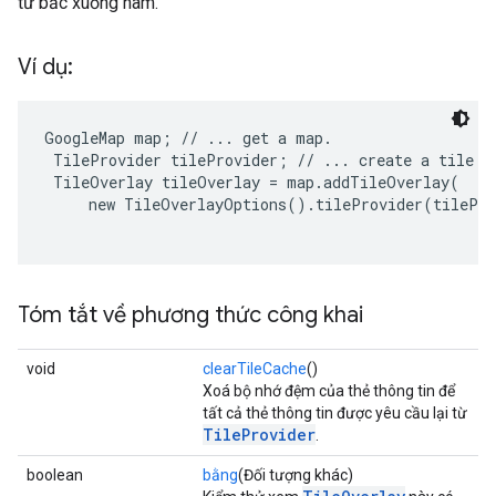
từ bắc xuống nam.
Ví dụ:
GoogleMap map; // ... get a map.

 TileProvider tileProvider; // ... create a tile pr
 TileOverlay tileOverlay = map.addTileOverlay(

     new TileOverlayOptions().tileProvider(tilePro
Tóm tắt về phương thức công khai
void
clearTileCache
()
Xoá bộ nhớ đệm của thẻ thông tin để
tất cả thẻ thông tin được yêu cầu lại từ
TileProvider
.
boolean
bằng
(Đối tượng khác)