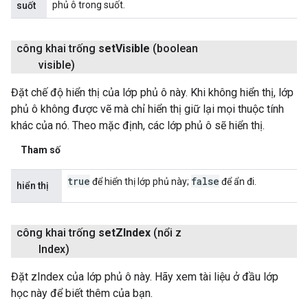
phủ ô trong suốt.
suốt
công khai trống
set
Visible
(boolean
visible)
Đặt chế độ hiển thị của lớp phủ ô này. Khi không hiển thị, lớp
phủ ô không được vẽ mà chỉ hiển thị giữ lại mọi thuộc tính
khác của nó. Theo mặc định, các lớp phủ ô sẽ hiển thị.
Tham số
true
false
để hiển thị lớp phủ này;
để ẩn đi.
hiển thị
công khai trống
set
ZIndex
(nổi z
Index)
Đặt zIndex của lớp phủ ô này. Hãy xem tài liệu ở đầu lớp
học này để biết thêm của bạn.