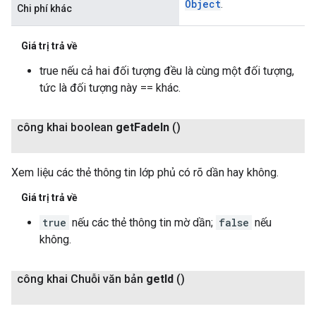
Object
.
Chi phí khác
Giá trị trả về
true nếu cả hai đối tượng đều là cùng một đối tượng,
tức là đối tượng này == khác.
công khai boolean
get
Fade
In
()
Xem liệu các thẻ thông tin lớp phủ có rõ dần hay không.
Giá trị trả về
true
nếu các thẻ thông tin mờ dần;
false
nếu
không.
công khai Chuỗi văn bản
get
Id
()