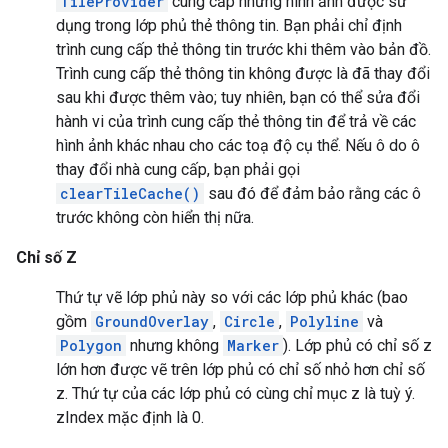
TileProvider
cung cấp những hình ảnh được sử
dụng trong lớp phủ thẻ thông tin. Bạn phải chỉ định
trình cung cấp thẻ thông tin trước khi thêm vào bản đồ.
Trình cung cấp thẻ thông tin không được là đã thay đổi
sau khi được thêm vào; tuy nhiên, bạn có thể sửa đổi
hành vi của trình cung cấp thẻ thông tin để trả về các
hình ảnh khác nhau cho các toạ độ cụ thể. Nếu ô do ô
thay đổi nhà cung cấp, bạn phải gọi
clearTileCache()
sau đó để đảm bảo rằng các ô
trước không còn hiển thị nữa.
Chỉ số Z
Thứ tự vẽ lớp phủ này so với các lớp phủ khác (bao
gồm
GroundOverlay
,
Circle
,
Polyline
và
Polygon
nhưng không
Marker
). Lớp phủ có chỉ số z
lớn hơn được vẽ trên lớp phủ có chỉ số nhỏ hơn chỉ số
z. Thứ tự của các lớp phủ có cùng chỉ mục z là tuỳ ý.
zIndex mặc định là 0.