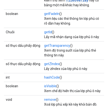
TileOverlay
Kiểm thử xem
này có
bằng một mã khác hay không.
boolean
getFadeIn
()
Xem liệu các thẻ thông tin lớp phủ có
rõ dần hay không.
Chuỗi
getId
()
Lấy mã nhận dạng của lớp phủ ô này.
số thực dấu phẩy động
getTransparency
()
Xem độ trong suốt của lớp phủ thẻ
thông tin này.
số thực dấu phẩy động
getZIndex
()
Lấy zIndex của lớp phủ ô này.
int
hashCode
()
boolean
isVisible
()
Xem chế độ hiển thị của lớp phủ ô này.
void
remove
()
Xoá lớp phủ xếp kề này khỏi bản đồ.