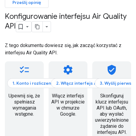
Prześlij opinię
Konfigurowanie interfejsu Air Quality
API
Z tego dokumentu dowiesz się, jak zacząć korzystać z
interfejsu Air Quality API.
checklist
settings
verified_user
1. Konto i rozliczenia
2. Włącz interfejs API
3. Wyślij pierwsz
Upewnij się, że
Włącz interfejs
Skonfiguruj
spełniasz
API w projekcie
klucz interfejsu
wymagania
w chmurze
API lub OAuth,
wstępne.
Google.
aby wysłać
uwierzytelnione
żądanie do
interfejsu API.