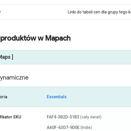
y
Linki do tabeli cen dla grupy tego 
 produktów w Mapach
Maps ]
dynamiczne
oria
Essentials
fikator SKU
FAF4-3B2D-51B2
(cały świat)
AA0F-63D7-9D0E
(Indie)