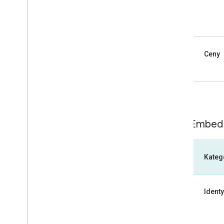
Ceny
SKU: Embed
Kateg
Identy