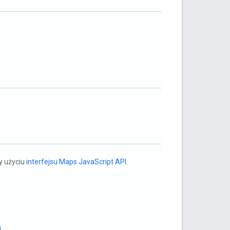
y użyciu
interfejsu Maps JavaScript API
.
a