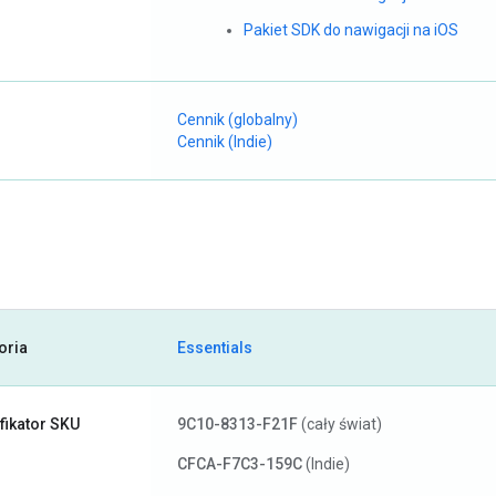
Pakiet SDK do nawigacji na iOS
Cennik (globalny)
Cennik (Indie)
oria
Essentials
fikator SKU
9C10-8313-F21F
(cały świat)
CFCA-F7C3-159C
(Indie)