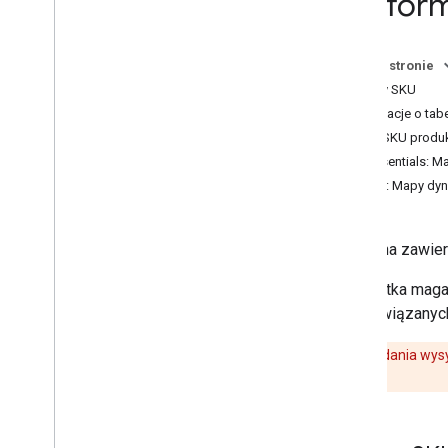
Platfor
Ceny (cały świat)
Ceny (Indie)
Szczegóły użycia
Na tej stronie
Nazwy SKU
Zasoby
Informacje o ta
Glosariusz cen
Kody SKU produ
Programy publiczne
[ Essentials: M
SKU: Mapy dy
Ta strona zawie
Jednostka magaz
być powiązanyc
Ważne:
żądania wysy
rachunku.