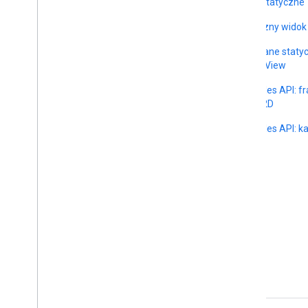
Mapy statyczne
Statyczny widok
Metadane staty
Street View
Map Tiles API: 
mapy 2D
Map Tiles API: ka
View