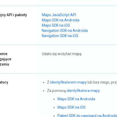
ejsy API i pakiety
Maps JavaScript API
Maps SDK na Androida
Maps SDK na iOS
Navigation SDK na Androida
Navigation SDK na iOS
enie
Udało się wczytać mapę
gające
czeniu
atory
Z
identyfikatorem mapy
lub bez niego, prz
Za pomocą
identyfikatora mapy
:
Maps SDK na Androida
Maps SDK na iOS
Pakiet SDK do nawigacji na Android