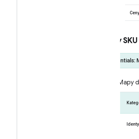
Cen
Kody SKU
[ Essentials: 
SKU: Mapy 
Kateg
Identy