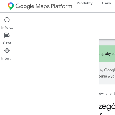
Produkty
Ceny
Maps Platform
Documentation
Pricing & Billing
Informacje
Ceny
Płatności
Monitorowanie
Czat
Subskrybuj, aby o
Interfejs API
Przegląd
Tłumaczenia wyge
Ceny
Kategorie cenowe
Pay-as-you-go
Strona główna
Subskrypcje
Szczegó
Szczegóły cen i wykorzystania