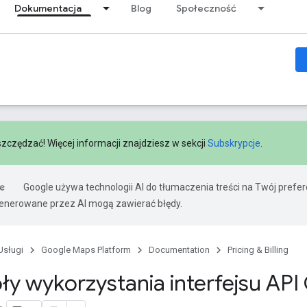
Dokumentacja
Blog
Społeczność
szczędzać! Więcej informacji znajdziesz w sekcji
Subskrypcje
.
Google używa technologii AI do tłumaczenia treści na Twój prefe
nerowane przez AI mogą zawierać błędy.
Usługi
Google Maps Platform
Documentation
Pricing & Billing
ły wykorzystania interfejsu AP