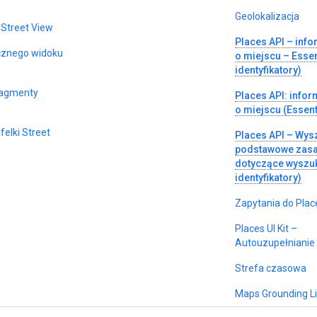
Geolokalizacja
 Street View
Places API – inf
cznego widoku
o miejscu – Essen
identyfikatory)
fragmenty
Places API: infor
o miejscu (Essent
felki Street
Places API – Wysz
podstawowe zas
dotyczące wyszuk
identyfikatory)
Zapytania do Place
Places UI Kit –
Autouzupełnianie 
Strefa czasowa
Maps Grounding Li