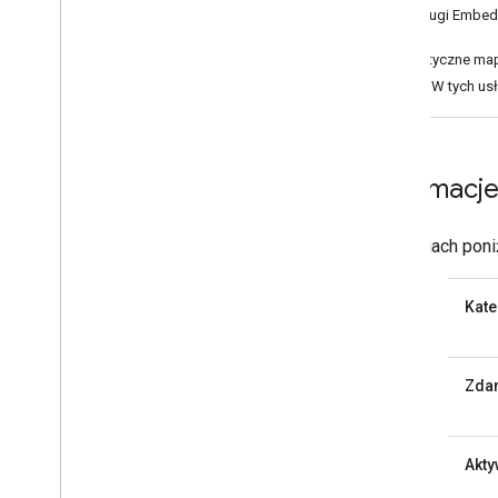
1
Usługi Embed 
2
Statyczne map
SDK. W tych us
Informacj
W sekcjach poni
Kate
Zdar
Akty