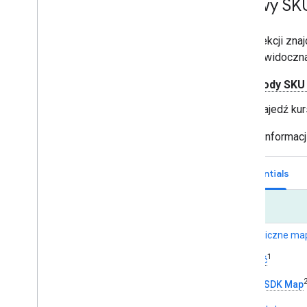
Nazwy SK
W tej sekcji zna
będzie widoczna
Kody SKU
Najedź kur
Więcej informacj
Essentials
Mapy
Dynamiczne ma
1
Umieść
Pakiet SDK Map