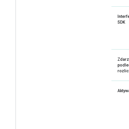
Interf
SDK
Zdarz
podle
rozli
Aktyw