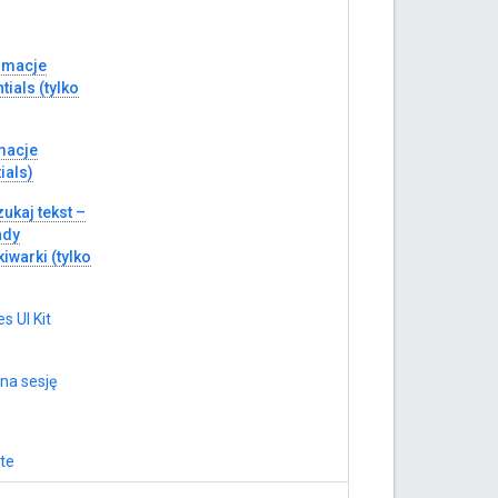
ormacje
tials (tylko
macje
ials)
ukaj tekst –
ady
iwarki (tylko
s UI Kit
na sesję
te