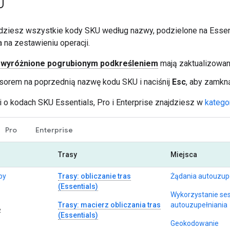
U
jdziesz wszystkie kody SKU według nazwy, podzielone na Essentia
 na zestawieniu operacji.
 wyróżnione pogrubionym podkreśleniem
mają zaktualizowan
sorem na poprzednią nazwę kodu SKU i naciśnij
Esc
, aby zamkn
i o kodach SKU Essentials, Pro i Enterprise znajdziesz w
katego
Pro
Enterprise
Trasy
Miejsca
py
Trasy: obliczanie tras
Żądania autouzup
(Essentials)
Wykorzystanie ses
Trasy: macierz obliczania tras
autouzupełniania
2
(Essentials)
Geokodowanie