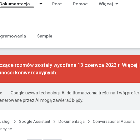
Dokumentacja
Post
Pomoc
Więcej
ogramowania
Sample
czące rozmów zostały wycofane 13 czerwca 2023 r. Więcej in
nności konwersacyjnych
.
Google używa technologii AI do tłumaczenia treści na Twój prefe
nerowane przez AI mogą zawierać błędy.
Usługi
Google Assistant
Dokumentacja
Conversational Actions
encyjne