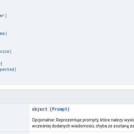
er
)
me
)
vice
)
{
pected
)
object (
Prompt
)
Opcjonalnie: Reprezentuje prompty, które należy wys
wcześniej dodanych wiadomości, chyba że zostaną za