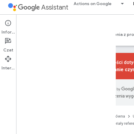
Actions on Google
Assistant
Conversational Actions
Informacje
Przewodniki
Materiały referencyjne
Ćwiczenia z pr
Czat
Czynności doty
Interfejs API
Wycofanie czy
narzędzie wiersza poleceń
gactions
Przegląd
Tłumaczenia wyge
Przewodnik użytkownika
Biblioteki realizacji zamówień
JSON
Strona główna
YAML
Materiały refer
Działania w pakiecie SDK SDK