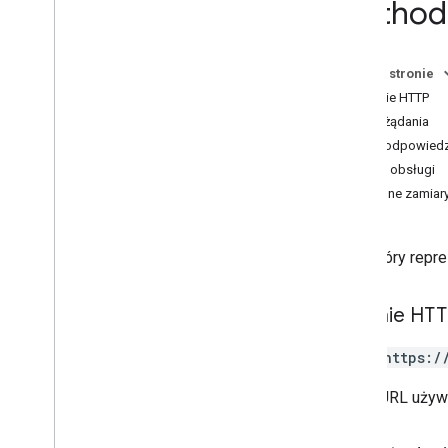
Method: 
Interfejs Actions
Przegląd
REST
Na tej stronie
Żądanie HTTP
Ładunki webhooka JSON
Treść żądania
Prośba i odpowiedź
Treść odpowiedz
Weryfikuję prośby
Moduł obsługi
Intent
Parameter
Value
Podobne zamiar
Boks
Tryb gniazda
RPC, który repre
Stan przedziału
Obszar interaktywny
Żądanie HT
Dokumentacja API
POST https:/
Dźwięk
Adres URL używ
Biblioteka dźwięków
Poziom głośności dźwięku