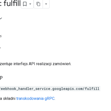
fulfill
i
y
zentuje interfejs API realizacji zamówień.
TP
/webhook_handler_service.googleapis.com/fulfill
a składni
transkodowania gRPC
.