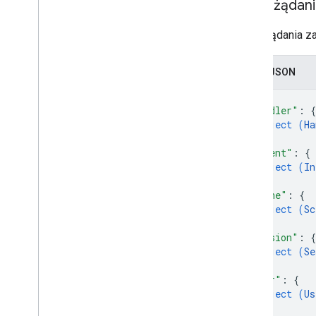
Treść żądan
Dialogflow: konstruktor działań
Treść żądania za
Przegląd
Migracja projektu
Migracja realizacji zamówień
Zapis JSON
{
"handler"
: 
{
object (
Ha
}
,
"intent"
: 
{
object (
In
}
,
"scene"
: 
{
object (
Sc
}
,
"session"
: 
{
object (
Se
}
,
"user"
: 
{
object (
Us
}
,