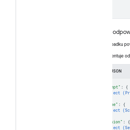
Treść odpow
W przypadku pow
Reprezentuje od
Zapis JSON
{
"prompt"
: 
{
object (
Pr
}
,
"scene"
: 
{
object (
Sc
}
,
"session"
: 
{
object (
Se