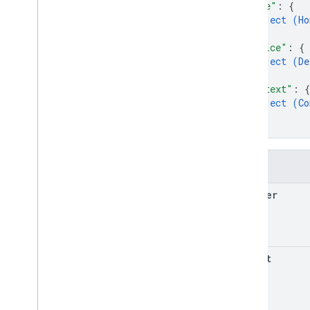
"home"
: 
{
object (
Ho
}
,
"device"
: 
{
object (
De
}
,
"context"
: 
{
object (
Co
}
}
Pola
handler
intent