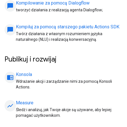
Kompilowanie za pomocą Dialogflow
chat_bubble
tworzyć działania z realizacją agenta Dialogflow;
Kompiluj za pomocą starszego pakietu Actions SDK
chat_bubble
Twórz działania z własnym rozumieniem języka
naturalnego (NLU) i realizacją konwersacyjną.
Publikuj i rozwijaj
Konsola
chrome_reader_mode
Wdrażanie akcji i zarządzanie nimi za pomocą Konsoli
Actions.
Measure
show_chart
Śledź i analizuj, jak Twoje akcje są używane, aby lepiej
pomagać użytkownikom.