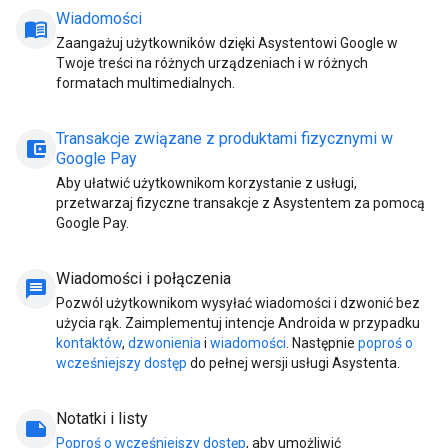
Wiadomości
menu_book
Zaangażuj użytkowników dzięki Asystentowi Google w
Twoje treści na różnych urządzeniach i w różnych
formatach multimedialnych.
Transakcje związane z produktami fizycznymi w
account_balance_wallet
Google Pay
Aby ułatwić użytkownikom korzystanie z usługi,
przetwarzaj fizyczne transakcje z Asystentem za pomocą
Google Pay.
Wiadomości i połączenia
message
Pozwól użytkownikom wysyłać wiadomości i dzwonić bez
użycia rąk. Zaimplementuj intencje Androida w przypadku
kontaktów
,
dzwonienia
i
wiadomości
. Następnie
poproś o
wcześniejszy dostęp
do pełnej wersji usługi Asystenta.
Notatki i listy
note
Poproś o wcześniejszy dostęp
, aby umożliwić