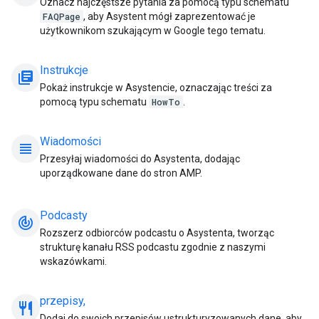
Oznacz najczęstsze pytania za pomocą typu schematu
FAQPage
, aby Asystent mógł zaprezentować je
użytkownikom szukającym w Google tego tematu.
Instrukcje
library_books
Pokaż instrukcje w Asystencie, oznaczając treści za
pomocą typu schematu
HowTo
.
Wiadomości
view_headline
Przesyłaj wiadomości do Asystenta, dodając
uporządkowane dane do stron AMP.
Podcasty
track_changes
Rozszerz odbiorców podcastu o Asystenta, tworząc
strukturę kanału RSS podcastu zgodnie z naszymi
wskazówkami.
przepisy,
restaurant_meal
Dodaj do swoich przepisów ustrukturyzowanych dane, aby