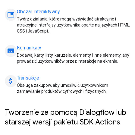
Obszar interaktywny
picture_in_picture
Twórz działania, które mogą wyświetlać atrakcyjne i
atrakcyjne interfejsy użytkownika oparte na językach HTML,
CSS i JavaScript.
Komunikaty
panorama
Dodawaj karty, listy, karuzele, elementy i inne elementy, aby
prowadzić użytkowników przez interakcje na ekranie.
Transakcje
attach_money
Obsługa zakupów, aby umożliwić użytkownikom
zamawianie produktów cyfrowych i fizycznych.
Tworzenie za pomocą Dialogflow lub
starszej wersji pakietu SDK Actions