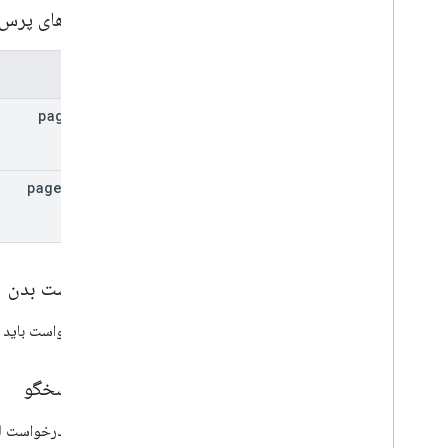
Start
Event
پارامترهای پرس
Application
Signing
Key
Cert
Backup
Service
State
پارامترها
Backup
Service
Toggled
Event
Batch
Usage
Log
Events
,
Batch
Usage
page
Size
Log
Events
Default
Application
Scope
Default
Application
Type
page
Token
Dm
Verity
Mode
,
Dm
Verity
Mode
Enterprise
Upgrade
Event
نوع رویداد
Issue
Command
Response
,
Issue
Command
Response
درخواست بدن
حالت مدیریت
بدنه درخواست باید 
دلیل عدم انطباق
مالکیت
Password
Policy
Scope
,
Password
بدن پاسخگو
Policy
Scope
الزامات رمز عبور
پاسخ به درخواست ل
وضعیت