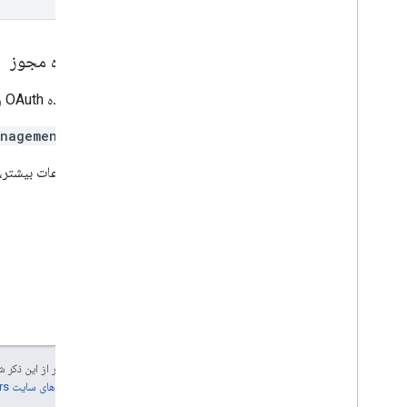
محدوده مجوز
به محدوده OAuth زیر نیاز دارد:
anagement
برای اطلاعات بیشتر، 
جز در مواردی که غیر از این ذک
جزئیات، به
خطمشی‌های سایت Google Developers‏