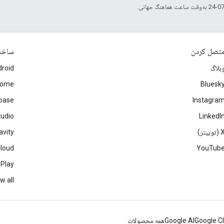
تصل کردن
ساخ
بلاگ
roid
rome
Bluesk
ebase
Instagra
tudio
LinkedI
(توییتر)
avity
Cloud
YouTub
 Play
w all
Google C
Google AI
همه محصولات