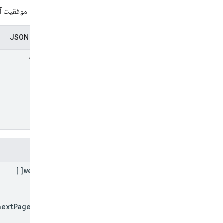
Upgrade
State
در صورت موفقیت آمی
کاربر
User
Facing
Message
نمایندگی JSON
Verified
Boot
State، Verified
Boot
State
Wipe
Data
Flag
مرجع MCP API مدیریت اندروید
AMAPI Extensibility SDK
,
AMAPI
Extensibility SDK
فیلدها
web
Apps[]
next
Page
Token