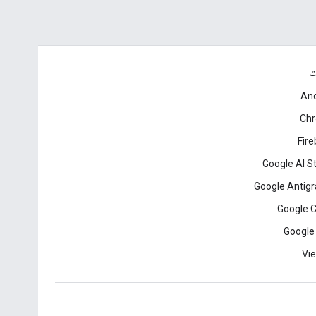
ت
And
Ch
Fir
Google AI S
Google Antigr
Google 
Google
Vie