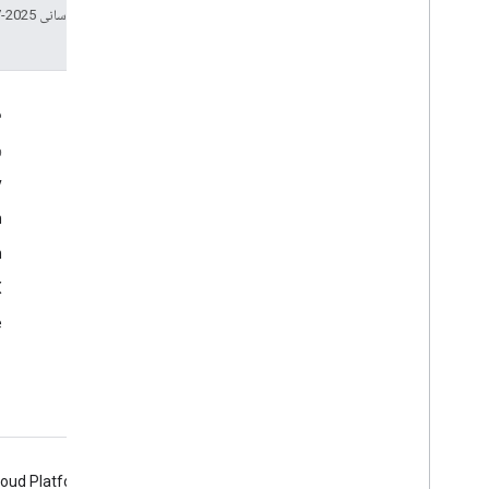
تاریخ آخرین به‌روزرسانی 2025-07-24 به‌وقت ساعت هماهنگ جهانی.
تعامل
م
Google Developer Program
و
y
Google Developer Groups
m
Google Developer Experts
n
Accelerators
Google Cloud & NVIDIA
‫X 
e
loud Platform
Firebase
Chrome
Android