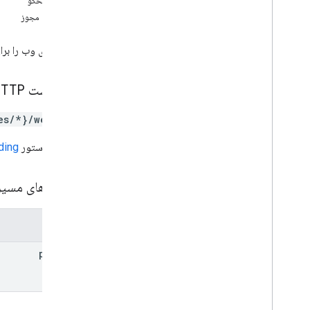
بدن پاسخگو
enterprises
.
web
Apps،enterprises
.
web
Apps
محدوده مجوز
نمای کلی
ايجاد كردن
برنامه های وب را ب
حذف
گرفتن
درخواست HTTP
فهرست
پچ
es/*}/webApps
enterprises
.
web
Tokens
URL از دستور
ding
provisioning
Info
,
provisioning
Info
signup
Urls
پارامترهای مسی
انواع
Adb
Shell
Command
Event
,
Adb
Shell
Command
Event
پارامترها
Adb
Shell
Interactive
Event
,
Adb
Shell
Interactive
Event
parent
Allow
Personal
Usage
,
Allow
Personal
Usage
App
Process
Info، App
Process
Info
App
Process
Start
Event، App
Process