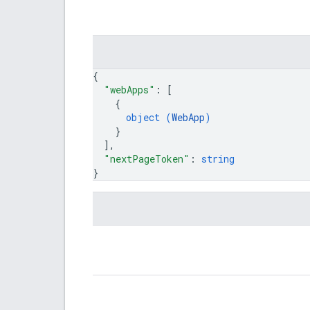
{
"webApps"
: 
[
{
object (
WebApp
)
}
]
,
"nextPageToken"
: 
string
}