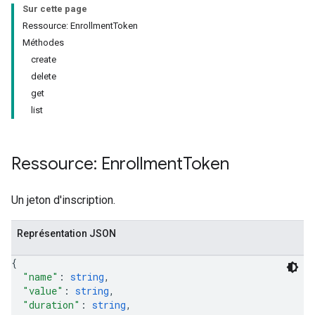
Sur cette page
Ressource: EnrollmentToken
Méthodes
create
delete
get
list
Ressource: Enrollment
Token
Un jeton d'inscription.
Représentation JSON
{
"name"
: 
string
,
"value"
: 
string
,
"duration"
: 
string
,