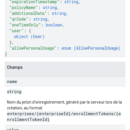
"expirationTimestamp"
: 
string
,
"policyName"
: 
string
,
"additionalData"
: 
string
,
"qrCode"
: 
string
,
"oneTimeOnly"
: 
boolean
,
"user"
: 
{
object (
User
)
}
,
"allowPersonalUsage"
: 
enum (
AllowPersonalUsage
)
}
Champs
name
string
Nom du jeton d'enregistrement, généré par le serveur lors de la
création, au format
enterprises/{enterpriseId}/enrollmentTokens/{e
nrollmentTokenId}
.
value