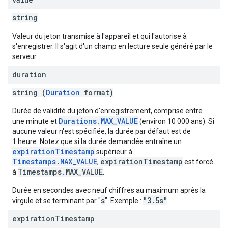
string
Valeur du jeton transmise à l'appareil et qui l'autorise à
s'enregistrer. Il s'agit d'un champ en lecture seule généré par le
serveur.
duration
string (
Duration
format)
Durée de validité du jeton d'enregistrement, comprise entre
Durations.MAX_VALUE
une minute et
(environ 10 000 ans). Si
aucune valeur n'est spécifiée, la durée par défaut est de
1 heure. Notez que si la durée demandée entraîne un
expirationTimestamp
supérieur à
Timestamps.MAX_VALUE
expirationTimestamp
,
est forcé
Timestamps.MAX_VALUE
à
.
Durée en secondes avec neuf chiffres au maximum après la
s
"3.5s"
virgule et se terminant par "
". Exemple :
expiration
Timestamp