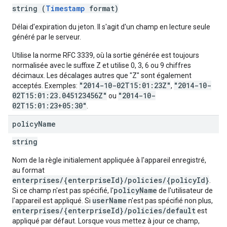
string (
Timestamp
format)
Délai d'expiration du jeton. Il s'agit d'un champ en lecture seule
généré par le serveur.
Utilise la norme RFC 3339, où la sortie générée est toujours
normalisée avec le suffixe Z et utilise 0, 3, 6 ou 9 chiffres
décimaux. Les décalages autres que "Z" sont également
"2014-10-02T15:01:23Z"
"2014-10-
acceptés. Exemples:
,
02T15:01:23.045123456Z"
"2014-10-
ou
02T15:01:23+05:30"
.
policy
Name
string
Nom de la règle initialement appliquée à l'appareil enregistré,
au format
enterprises/{enterpriseId}/policies/{policyId}
.
policyName
Si ce champ n'est pas spécifié, l'
de l'utilisateur de
userName
l'appareil est appliqué. Si
n'est pas spécifié non plus,
enterprises/{enterpriseId}/policies/default
est
appliqué par défaut. Lorsque vous mettez à jour ce champ,