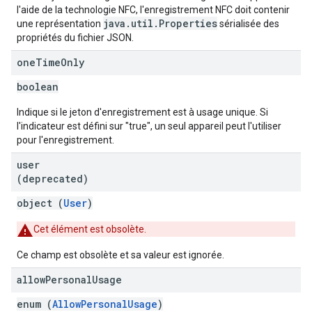
l'aide de la technologie NFC, l'enregistrement NFC doit contenir
java.util.Properties
une représentation
sérialisée des
propriétés du fichier JSON.
one
Time
Only
boolean
Indique si le jeton d'enregistrement est à usage unique. Si
l'indicateur est défini sur "true", un seul appareil peut l'utiliser
pour l'enregistrement.
user
(deprecated)
object (
User
)
Cet élément est obsolète.
Ce champ est obsolète et sa valeur est ignorée.
allow
Personal
Usage
enum (
AllowPersonalUsage
)