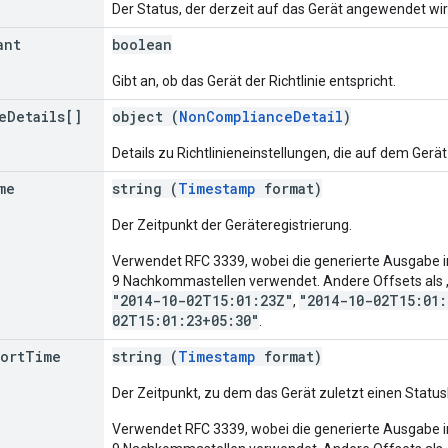
Der Status, der derzeit auf das Gerät angewendet wir
ant
boolean
Gibt an, ob das Gerät der Richtlinie entspricht.
e
Details[]
object (
NonComplianceDetail
)
Details zu Richtlinieneinstellungen, die auf dem Gerä
me
string (
Timestamp
format)
Der Zeitpunkt der Geräteregistrierung.
Verwendet RFC 3339, wobei die generierte Ausgabe im
9 Nachkommastellen verwendet. Andere Offsets als „Z
"2014-10-02T15:01:23Z"
"2014-10-02T15:01:
,
02T15:01:23+05:30"
.
ort
Time
string (
Timestamp
format)
Der Zeitpunkt, zu dem das Gerät zuletzt einen Status
Verwendet RFC 3339, wobei die generierte Ausgabe im