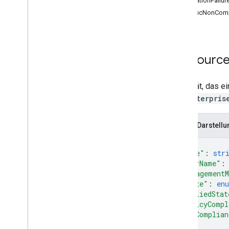
InstallationFailu
list
SpecificNonCom
patch
unternehmen
.
geräte
.
betriebe
enterprises
.
enrollment
Tokens
enterprises
.
migration
Tokens
Ressource
Unternehmen
.
Richtlinien
enterprises
.
web
Apps
Ein Gerät, das e
enterprises
.
web
Tokens
von
enterpris
Daten zur Nutzerverwaltung
signup
Urls
JSON-Darstellu
Typen
{
Adb
Shell
Command
Event
"name"
: 
str
Adb
Shell
Interactive
Ereignis
"userName"
:
Allow
Personal
Usage
"managementM
App
Process-Informationen
"state"
: 
en
App
Process
Start
Event
"appliedStat
"policyCompl
Backup
Service
State
"nonComplian
Backup
Service
Toggled
Event
{