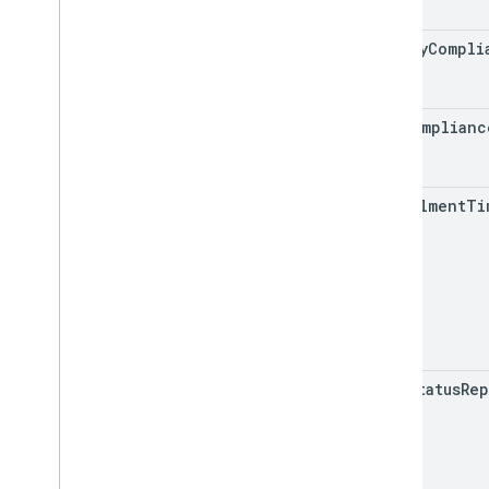
policy
Compli
non
Complianc
enrollment
Ti
last
Status
Rep