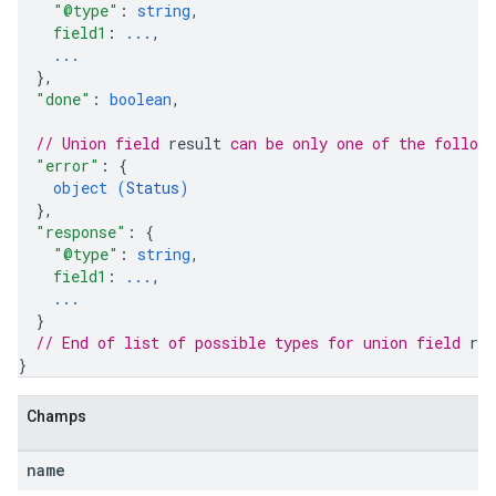
"@type"
: 
string
,
field1
: 
...
,
...
}
,
"done"
: 
boolean
,
// Union field 
result
 can be only one of the follow
"error"
: 
{
object (
Status
)
}
,
"response"
: 
{
"@type"
: 
string
,
field1
: 
...
,
...
}
// End of list of possible types for union field 
res
}
Champs
name