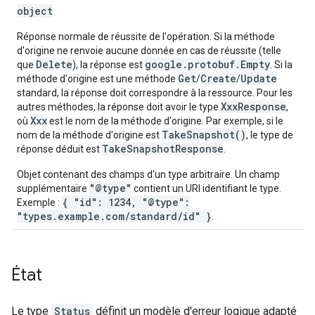
object
Réponse normale de réussite de l'opération. Si la méthode
d'origine ne renvoie aucune donnée en cas de réussite (telle
Delete
google.protobuf.Empty
que
), la réponse est
. Si la
Get
Create
Update
méthode d'origine est une méthode
/
/
standard, la réponse doit correspondre à la ressource. Pour les
XxxResponse
autres méthodes, la réponse doit avoir le type
,
Xxx
où
est le nom de la méthode d'origine. Par exemple, si le
TakeSnapshot()
nom de la méthode d'origine est
, le type de
TakeSnapshotResponse
réponse déduit est
.
Objet contenant des champs d'un type arbitraire. Un champ
"@type"
supplémentaire
contient un URI identifiant le type.
{ "id": 1234, "@type":
Exemple :
"types.example.com/standard/id" }
.
État
Le type
Status
définit un modèle d'erreur logique adapté