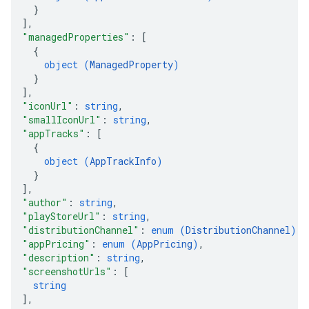
}
]
,
"managedProperties"
: 
[
{
object (
ManagedProperty
)
}
]
,
"iconUrl"
: 
string
,
"smallIconUrl"
: 
string
,
"appTracks"
: 
[
{
object (
AppTrackInfo
)
}
]
,
"author"
: 
string
,
"playStoreUrl"
: 
string
,
"distributionChannel"
: 
enum (
DistributionChannel
)
,
"appPricing"
: 
enum (
AppPricing
)
,
"description"
: 
string
,
"screenshotUrls"
: 
[
string
]
,