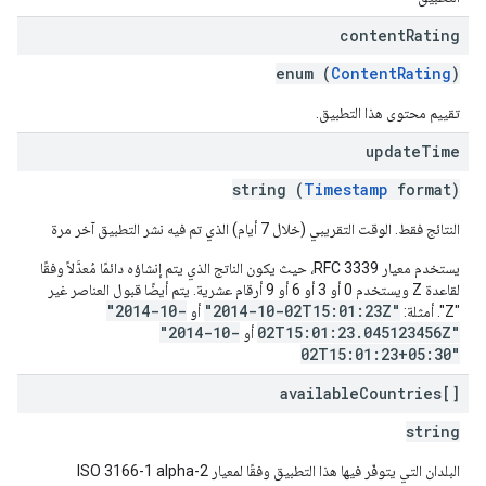
content
Rating
enum (
ContentRating
)
تقييم محتوى هذا التطبيق.
update
Time
string (
Timestamp
format)
النتائج فقط. الوقت التقريبي (خلال 7 أيام) الذي تم فيه نشر التطبيق آخر مرة
يستخدم معيار RFC 3339، حيث يكون الناتج الذي يتم إنشاؤه دائمًا مُعدَّلاً وفقًا
لقاعدة Z ويستخدم 0 أو 3 أو 6 أو 9 أرقام عشرية. يتم أيضًا قبول العناصر غير
"2014-10-
"2014-10-02T15:01:23Z"
"Z". أمثلة:
أو
"2014-10-
02T15:01:23.045123456Z"
أو
02T15:01:23+05:30"
available
Countries[]
string
البلدان التي يتوفّر فيها هذا التطبيق وفقًا لمعيار ISO 3166-1 alpha-2