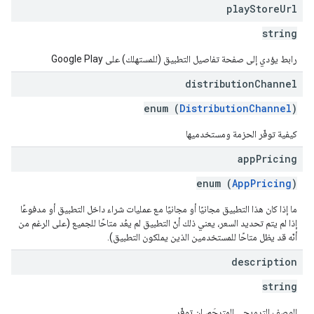
play
Store
Url
string
رابط يؤدي إلى صفحة تفاصيل التطبيق (للمستهلك) على Google Play
distribution
Channel
enum (
DistributionChannel
)
كيفية توفّر الحزمة ومستخدميها
app
Pricing
enum (
AppPricing
)
ما إذا كان هذا التطبيق مجانيًا أو مجانيًا مع عمليات شراء داخل التطبيق أو مدفوعًا
إذا لم يتم تحديد السعر، يعني ذلك أنّ التطبيق لم يعُد متاحًا للجميع (على الرغم من
أنّه قد يظل متاحًا للمستخدمين الذين يملكون التطبيق).
description
string
الوصف الترويجي المترجَم، إن توفّر