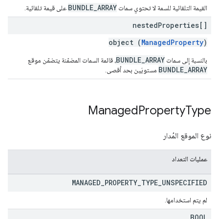
BUNDLE_ARRAY
القيمة التلقائية للسمة لا تحتوي سمات
على قيمة تلقائية.
nested
Properties[]
object (
ManagedProperty
)
BUNDLE_ARRAY
بالنسبة إلى سمات
، قائمة السمات المضمّنة يتضمّن موقع
BUNDLE_ARRAY
مستويَين بحد أقصى.
Managed
Property
Type
نوع الموقع المُدار
عمليات التعداد
MANAGED
_
PROPERTY
_
TYPE
_
UNSPECIFIED
لم يتم استخدامها.
BOOL