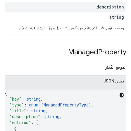
description
string
وصف أطول للأذونات، يقدّم مزيدًا من التفاصيل حول ما يؤثر فيه مترجَم
Managed
Property
الموقع المُدار
تمثيل JSON
{
"key"
: 
string
,
"type"
: 
enum (
ManagedPropertyType
)
,
"title"
: 
string
,
"description"
: 
string
,
"entries"
: 
[
{