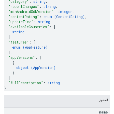
"category"
: 
string
,
"recentChanges"
: 
string
,
"minAndroidSdkVersion"
: 
integer
,
"contentRating"
: 
enum (
ContentRating
)
,
"updateTime"
: 
string
,
"availableCountries"
: 
[
string
]
,
"features"
: 
[
enum (
AppFeature
)
]
,
"appVersions"
: 
[
{
object (
AppVersion
)
}
]
,
"fullDescription"
: 
string
}
الحقول
name