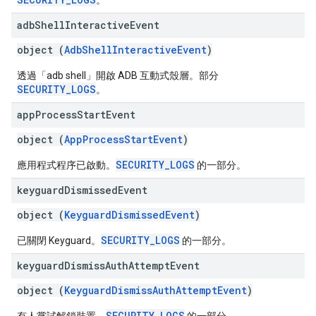
。
adb
Shell
Interactive
Event
object (
AdbShellInteractiveEvent
)
透過「adb shell」開啟 ADB 互動式殼層。部分
SECURITY_LOGS
。
app
Process
Start
Event
object (
AppProcessStartEvent
)
SECURITY_LOGS
應用程式程序已啟動。
的一部分。
keyguard
Dismissed
Event
object (
KeyguardDismissedEvent
)
SECURITY_LOGS
已關閉 Keyguard。
的一部分。
keyguard
Dismiss
Auth
Attempt
Event
object (
KeyguardDismissAuthAttemptEvent
)
SECURITY_LOGS