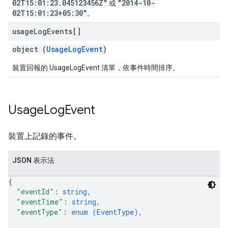
02T15:01:23.045123456Z"
"2014-10-
或
02T15:01:23+05:30"
。
usage
Log
Events[]
object (
UsageLogEvent
)
裝置回報的 UsageLogEvent 清單，依事件時間排序。
Usage
Log
Event
裝置上記錄的事件。
JSON 表示法
{
"eventId"
: 
string
,
"eventTime"
: 
string
,
"eventType"
: 
enum (
EventType
)
,