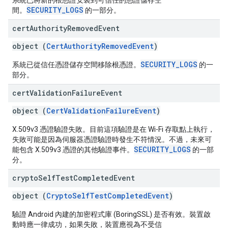
系統已將新的根憑證安裝到可信任的憑證儲存空
SECURITY_LOGS
間。
的一部分。
cert
Authority
Removed
Event
object (
CertAuthorityRemovedEvent
)
SECURITY_LOGS
系統已從信任憑證儲存空間移除根憑證。
的一
部分。
cert
Validation
Failure
Event
object (
CertValidationFailureEvent
)
X.509v3 憑證驗證失敗。目前這項驗證是在 Wi-Fi 存取點上執行，
失敗可能是因為伺服器憑證驗證時發生不符情況。不過，未來可
SECURITY_LOGS
能包含 X.509v3 憑證的其他驗證事件。
的一部
分。
crypto
Self
Test
Completed
Event
object (
CryptoSelfTestCompletedEvent
)
驗證 Android 內建的加密程式庫 (BoringSSL) 是否有效。裝置啟
動時應一律成功，如果失敗，裝置應視為不受信