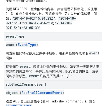
記錄事件時的裝置時間戳記。
使用 RFC 3339，產生的輸出內容一律會經過 Z 標準化，並使用
0、3、6 或 9 個小數位數。系統也接受「Z」以外的偏移量。例
"2014-10-02T15:01:23Z"
"2014-10-
如：
、
02T15:01:23.045123456Z"
"2014-10-
或
02T15:01:23+05:30"
。
event
Type
enum (
EventType
)
event
裝置回報的特定使用記錄事件類型。用來判斷要存取哪個
欄位。
event
聯集欄位
。裝置上記錄的事件類型。如要進一步瞭解各事
件類型的傳送時間、事件記錄時間限制，以及包含的欄位，請參
event
閱各事件類型。
只能是下列其中一項：
adb
Shell
Command
Event
object (
AdbShellCommandEvent
)
透過 ADB 發出殼層指令 (使用「adb shell command」)。部分
SECURITY_LOGS