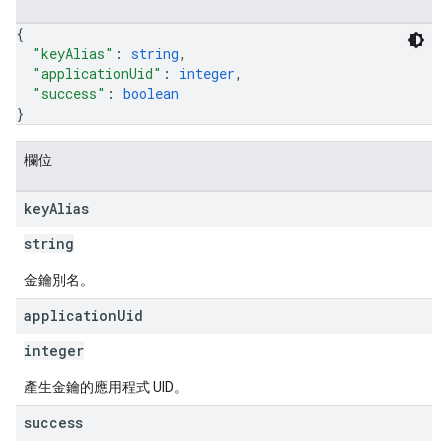
{
"keyAlias"
: 
string
,
"applicationUid"
: 
integer
,
"success"
: 
boolean
}
欄位
key
Alias
string
金鑰別名。
application
Uid
integer
產生金鑰的應用程式 UID。
success