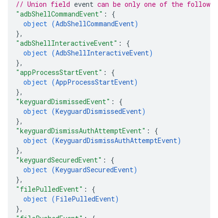
// Union field 
event
 can be only one of the followi
"adbShellCommandEvent"
: 
{
object (
AdbShellCommandEvent
)
}
,
"adbShellInteractiveEvent"
: 
{
object (
AdbShellInteractiveEvent
)
}
,
"appProcessStartEvent"
: 
{
object (
AppProcessStartEvent
)
}
,
"keyguardDismissedEvent"
: 
{
object (
KeyguardDismissedEvent
)
}
,
"keyguardDismissAuthAttemptEvent"
: 
{
object (
KeyguardDismissAuthAttemptEvent
)
}
,
"keyguardSecuredEvent"
: 
{
object (
KeyguardSecuredEvent
)
}
,
"filePulledEvent"
: 
{
object (
FilePulledEvent
)
}
,