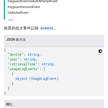
KeyguardDismissAuthAttemptEvent
KeyguardSecuredEvent
FilePulledEvent
裝置的批次事件記錄
events
。
JSON 表示法
{
"device"
: 
string
,
"user"
: 
string
,
"retrievalTime"
: 
string
,
"usageLogEvents"
: 
[
{
object (
UsageLogEvent
)
}
]
}
欄位