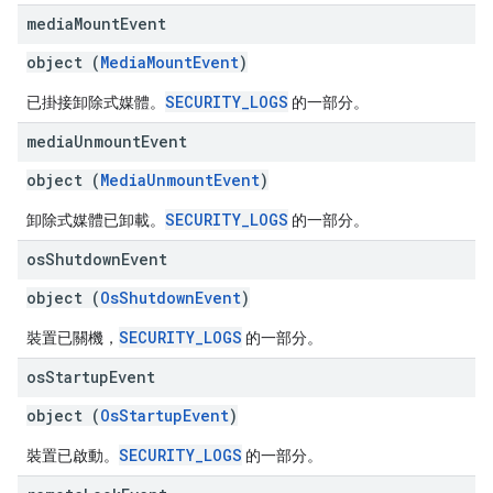
media
Mount
Event
object (
MediaMountEvent
)
SECURITY_LOGS
已掛接卸除式媒體。
的一部分。
media
Unmount
Event
object (
MediaUnmountEvent
)
SECURITY_LOGS
卸除式媒體已卸載。
的一部分。
os
Shutdown
Event
object (
OsShutdownEvent
)
SECURITY_LOGS
裝置已關機，
的一部分。
os
Startup
Event
object (
OsStartupEvent
)
SECURITY_LOGS
裝置已啟動。
的一部分。