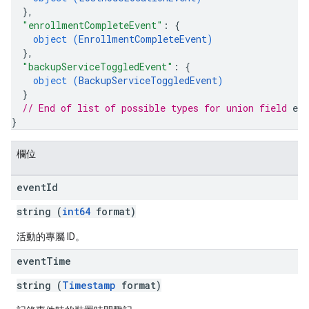
}
,
"enrollmentCompleteEvent"
: 
{
object (
EnrollmentCompleteEvent
)
}
,
"backupServiceToggledEvent"
: 
{
object (
BackupServiceToggledEvent
)
}
// End of list of possible types for union field 
eve
}
欄位
event
Id
string (
int64
format)
活動的專屬 ID。
event
Time
string (
Timestamp
format)