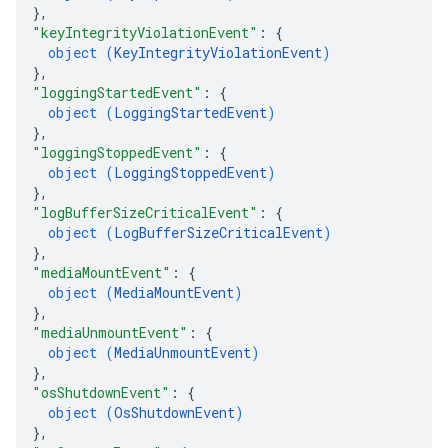
}
,
"keyIntegrityViolationEvent"
: 
{
object (
KeyIntegrityViolationEvent
)
}
,
"loggingStartedEvent"
: 
{
object (
LoggingStartedEvent
)
}
,
"loggingStoppedEvent"
: 
{
object (
LoggingStoppedEvent
)
}
,
"logBufferSizeCriticalEvent"
: 
{
object (
LogBufferSizeCriticalEvent
)
}
,
"mediaMountEvent"
: 
{
object (
MediaMountEvent
)
}
,
"mediaUnmountEvent"
: 
{
object (
MediaUnmountEvent
)
}
,
"osShutdownEvent"
: 
{
object (
OsShutdownEvent
)
}
,