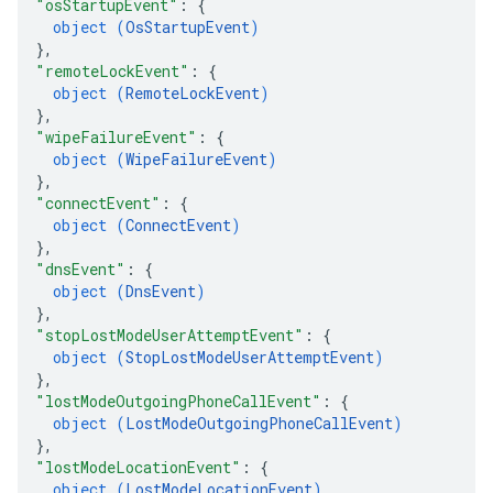
"osStartupEvent"
: 
{
object (
OsStartupEvent
)
}
,
"remoteLockEvent"
: 
{
object (
RemoteLockEvent
)
}
,
"wipeFailureEvent"
: 
{
object (
WipeFailureEvent
)
}
,
"connectEvent"
: 
{
object (
ConnectEvent
)
}
,
"dnsEvent"
: 
{
object (
DnsEvent
)
}
,
"stopLostModeUserAttemptEvent"
: 
{
object (
StopLostModeUserAttemptEvent
)
}
,
"lostModeOutgoingPhoneCallEvent"
: 
{
object (
LostModeOutgoingPhoneCallEvent
)
}
,
"lostModeLocationEvent"
: 
{
object (
LostModeLocationEvent
)