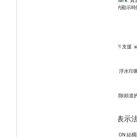
watermark
資
會員等級
放期間的顯示時
Playlist
Images
播放清單項目
播放清單
方法
搜尋
訂閱
這個 API 支援
w
縮圖
影片濫用原因
設定
影片類別
將浮水印圖
影片
浮水印
未設定
總覽
set
刪除頻道
取消設定
標準查詢參數
You
Tube Data API 錯誤
資源表示
下列 JSON 結