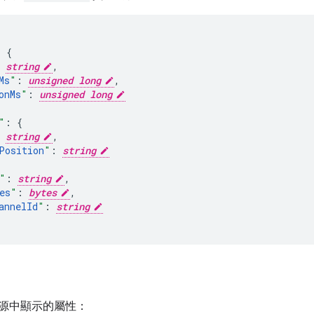
:
string
,
Ms
"
:
unsigned long
,
onMs
"
:
unsigned long
"
:
string
,
Position
"
:
string
"
:
string
,
es
"
:
bytes
,
annelId
"
:
string
源中顯示的屬性：