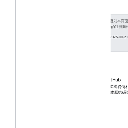
除非另有註明，否則本頁
和/或其關聯企業的註冊商
上次更新時間：2025-08-2
網誌
GitHub
YouTube 網誌的最新消息
尋找 API 程式碼範例
YouTube 開放原始
工具
Google APIs Explorer