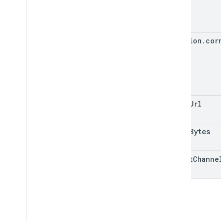
position
.
cor
image
Url
image
Bytes
target
Channe