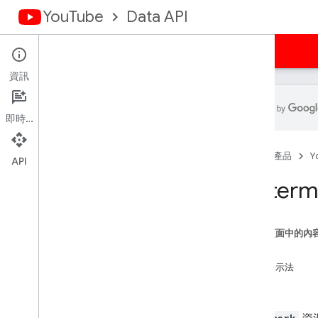
YouTube
Data API
首頁
指南
參考資料
範例
支援
資訊
即時通訊
總覽
首頁
產品
Y
活動
API
字幕
Waterm
頻道橫幅
頻道
頻道版面
這個頁面中的內
留言
方法
註解串
資源表示法
i18n
Languages
屬性
i18n 地區
成員