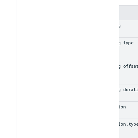
屬性
timing
timing
.
type
timing
.
offse
timing
.
durat
position
position
.
typ