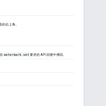
器的右上角。
watermark
.
set
並在
要求的 API 回應中傳回。