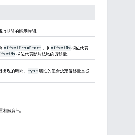
播放期間的顯示時間。
offset
From
Start
offset
Ms
為
，則
欄位代表
ffset
Ms
欄位代表影片結尾的偏移量。
type
項目出現的時間。
屬性的值會決定偏移量是從
置相關資訊。