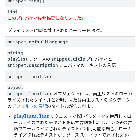
snippet
.
tags[]
list
このプロパティは非推奨になりました。
プレイリストに関連付けられたキーワード タグ。
snippet
.
default
Language
string
playlist
snippet
.
title
リソースの
プロパティと
snippet
.
description
プロパティのテキストの言語。
snippet
.
localized
object
snippet
.
localized
オブジェクトには、再生リストのローカ
ライズされたタイトルと説明、または再生リストのメタデータ
の
デフォルトの言語
のタイトルが含まれます。
playlists.list
hl
リクエストで
パラメータを使用してロ
ーカライズされたテキストを返す言語を指定し、
かつ
その言
語でローカライズされたテキストが利用可能な場合、ローカ
ライズされたテキストがリソース スニペットで返されます。