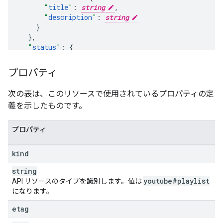
"
title
"
:
string
,
"
description
"
:
string
}
,
"
status
"
:
"
privacyStatus
"
:
string
,
"
podcastStatus
"
:
enum
プロパティ
}
,
"
contentDetails
"
:
次の表は、このリソースで使用されているプロパティの定
"
itemCount
"
:
unsigned integer
義を示したものです。
}
,
"
player
"
:
"
embedHtml
"
:
string
プロパティ
}
,
"
localizations
"
:
kind
(key)
:
"
title
"
:
string
,
string
"
description
"
:
string
youtube#playlist
API リソースのタイプを識別します。値は
になります。
}

}
etag