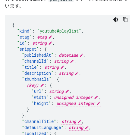
います。
"
kind
"
:
"youtube#playlist"
,
"
etag
"
:
etag
,
"
id
"
:
string
,
"
snippet
"
:
"
publishedAt
"
:
datetime
,
"
channelId
"
:
string
,
"
title
"
:
string
,
"
description
"
:
string
,
"
thumbnails
"
:
(key)
:
"
url
"
:
string
,
"
width
"
:
unsigned integer
,
"
height
"
:
unsigned integer
}
,
"
channelTitle
"
:
string
,
"
defaultLanguage
"
:
string
,
"
localized
"
: