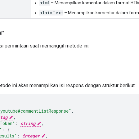
html
– Menampilkan komentar dalam format HTML. 
plainText
– Menampilkan komentar dalam format
an
isi permintaan saat memanggil metode ini.
etode ini akan menampilkan isi respons dengan struktur berikut:
"youtube#commentListResponse"
,
tag
,
Token"
:
string
,
"
:
{
esults"
:
integer
,