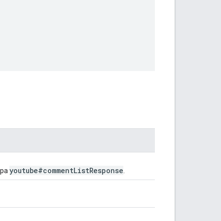
youtube#comment
List
Response
rupa
.