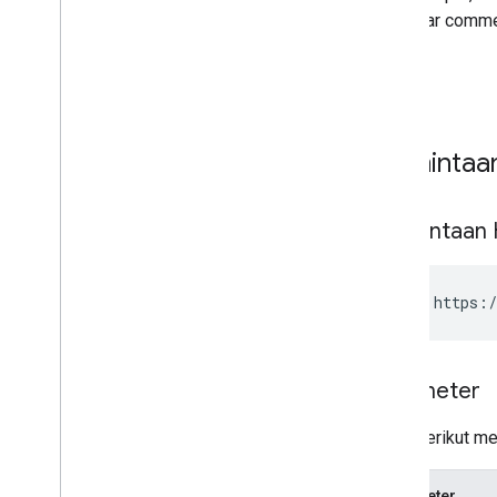
Error You
Tube Data API
Permintaa
Permintaan
GET https:/
Parameter
Tabel berikut m
Parameter