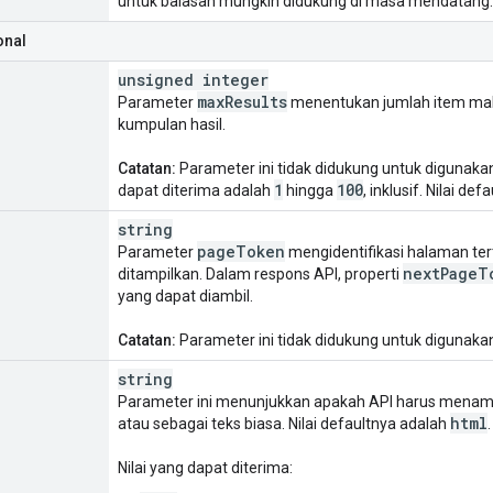
untuk balasan mungkin didukung di masa mendatang.
onal
unsigned integer
max
Results
Parameter
menentukan jumlah item mak
kumpulan hasil.
Catatan:
Parameter ini tidak didukung untuk diguna
1
100
dapat diterima adalah
hingga
, inklusif. Nilai de
string
page
Token
Parameter
mengidentifikasi halaman ter
next
Page
T
ditampilkan. Dalam respons API, properti
yang dapat diambil.
Catatan:
Parameter ini tidak didukung untuk diguna
string
Parameter ini menunjukkan apakah API harus menam
html
atau sebagai teks biasa. Nilai defaultnya adalah
.
Nilai yang dapat diterima: