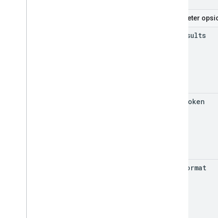
Parameter opsi
max
Results
page
Token
text
Format