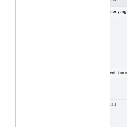
Parameter yang 
part
Filter
(tentukan 
id
parent
Id