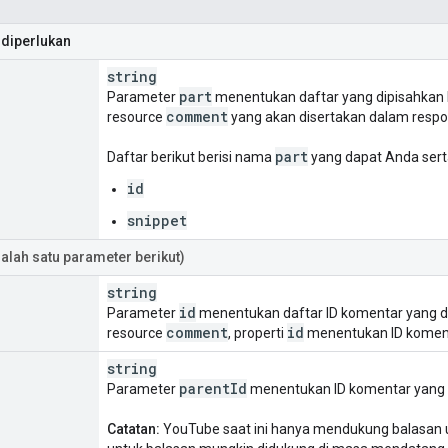
diperlukan
string
part
Parameter
menentukan daftar yang dipisahkan k
comment
resource
yang akan disertakan dalam respo
part
Daftar berikut berisi nama
yang dapat Anda sert
id
snippet
salah satu parameter berikut)
string
id
Parameter
menentukan daftar ID komentar yang di
comment
id
resource
, properti
menentukan ID komen
string
parent
Id
Parameter
menentukan ID komentar yang b
Catatan:
YouTube saat ini hanya mendukung balasan u