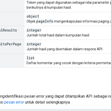
Token yang dapat digunakan sebagai nilai parameter
berikutnya di kumpulan hasil.
object
page
Info
Objek
mengenkapsulasi informasi paging u
al
Results
integer
Jumlah total hasil dalam kumpulan hasil.
ults
Per
Page
integer
Jumlah hasil yang disertakan dalam respons API.
list
Daftar komentar yang cocok dengan kriteria perminta
ngidentifikasi pesan error yang dapat ditampilkan API sebagai r
asi
pesan error
untuk detail selengkapnya.