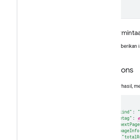
Isi perminta
Jangan berikan 
Respons
Jika berhasil, m
{
"kind"
:
"etag"
:
e
"nextPage
"pageInfo
"totalR