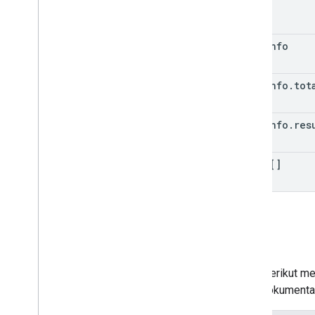
page
Info
page
Info
.
tot
page
Info
.
res
items[]
Error
Tabel berikut me
Lihat dokument