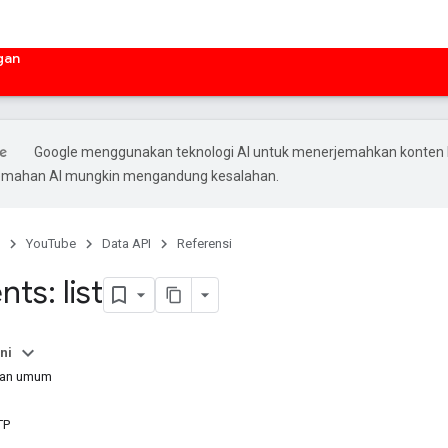
gan
Google menggunakan teknologi AI untuk menerjemahkan konten
rjemahan AI mungkin mengandung kesalahan.
YouTube
Data API
Referensi
s: list
ni
aan umum
TP