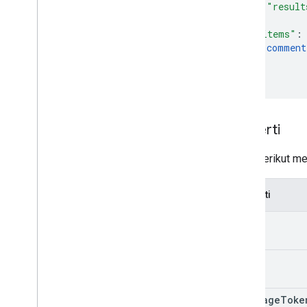
"result
},
"items"
:
comment
]
}
Properti
Tabel berikut me
Properti
kind
etag
next
Page
Toke