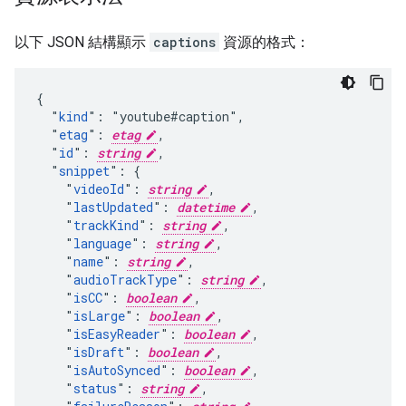
以下 JSON 結構顯示
captions
資源的格式：
{

  "
kind
": "youtube#caption",

  "
etag
": 
etag
,

  "
id
": 
string
,

  "
snippet
": {

    "
videoId
": 
string
,

    "
lastUpdated
": 
datetime
,

    "
trackKind
": 
string
,

    "
language
": 
string
,

    "
name
": 
string
,

    "
audioTrackType
": 
string
,

    "
isCC
": 
boolean
,

    "
isLarge
": 
boolean
,

    "
isEasyReader
": 
boolean
,

    "
isDraft
": 
boolean
,

    "
isAutoSynced
": 
boolean
,

    "
status
": 
string
,
