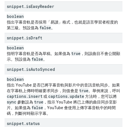
snippet
.
is
Easy
Reader
boolean
指出字幕音軌是否採用「易讀」格式，也就是語言學習者程度的
false
第三級。預設值為
。
snippet
.
is
Draft
boolean
true
指明字幕音軌是否為草稿。如果值為
，則該曲目不會公開顯
false
示。預設值為
。
snippet
.
is
Auto
Synced
boolean
指出 YouTube 是否已將字幕音軌與影片中的音訊音軌同步。如果
true
在字幕軌上傳時明確要求同步，則值會是
。舉例來說，呼叫
captions
.
insert
captions
.
update
或
方法時，您可以將
sync
true
參數設為
，指示 YouTube 將已上傳的曲目同步至影
false
片。如果值為
，YouTube 會使用上傳字幕音軌中的時間
碼，判斷何時顯示字幕。
snippet
.
status