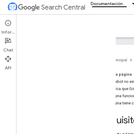
Documentación
Search Central
Documentation
Información
Introducción
Chat
Conceptos básicos sobre la Búsqueda
Página principal
Descripción general
API
Requisitos técnicos
En esta página
Políticas de spam
Googlebot no est
Verifica que G
Conceptos básicos de SEO
La página funcio
La página tiene 
Indexación y rastreo
Requisi
Clasificación y apariencia de
búsqueda