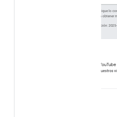
Salvo que se indique lo con
Apache 2.0
. Para obtener 
Última actualización: 2025
LinkedIn
YouTube
Únete a nosotros en LinkedIn
Mire nuestros v
Obtén asistencia
Ve al Foro de ayuda
Envía una pregunta para la sesión de consulta