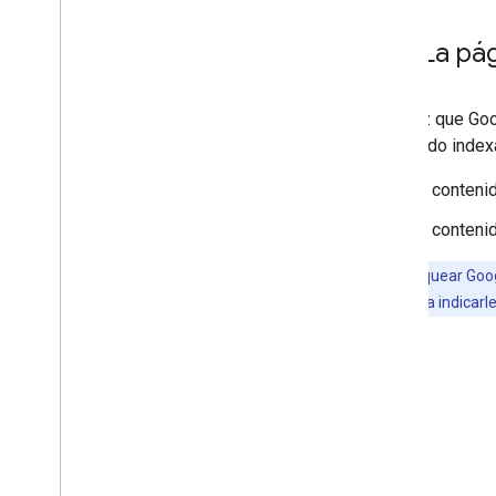
La pá
Una vez que Goog
Contenido indexa
El conteni
El conteni
Si bien bloquear Goog
Búsqueda. Para indicarl