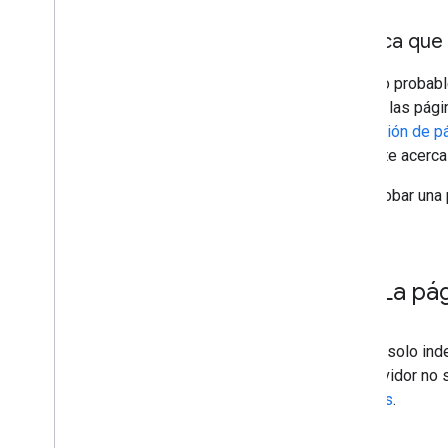
Verifica que
Es poco probabl
lista de las pág
indexación de p
diferente acerca
Para probar una 
La pág
Google solo ind
del servidor no
de URLs
.