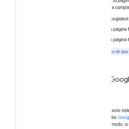
Mostrar tu págin
Supervisión y depuración
tu página cumpla
Guías específicas para sitios
Googlebot 
La página 
La página 
El solo hecho de que
Googl
Google solo inde
rastreador,
Goog
mismo modo, si 