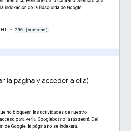
en intente convencerte de lo contrario. Siempre que
 la indexación de la Búsqueda de Google:
do HTTP
200 (success)
.
la página y acceder a ella)
que no bloquean las actividades de nuestro
 acceso para verla, Googlebot no la rastreará. Del
n de Google, la página no se indexará.