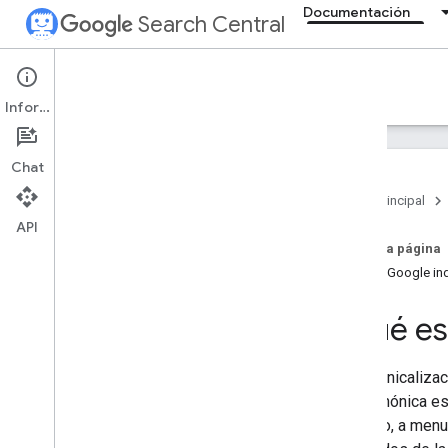
Documentación
Search Central
Documentation
Información
Introducción
Chat
Conceptos básicos sobre la Búsqueda
Página principal
API
Conceptos básicos de SEO
En esta página
Cómo Google ind
Indexación y rastreo
Descripción general
¿Qué es 
Tipos de archivo que Google puede
indexar
Estructura de la URL
La canonicalizac
Vínculos
URL canónica es
Mapas del sitio
proceso, a menud
Cómo administrar rastreadores