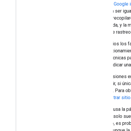
Cuando
Google 
Supervisión y depuración
parecen ser igua
que se recopilar
Guías específicas para sitios
búsqueda, y la m
carga de rastreo 
Son varios los f
redireccionamien
esas técnicas p
decir, indicar u
Las versiones en
(es decir, si ún
mismo). Para ob
administrar siti
Google usa la pá
Google solo sue
ejemplo, es prob
móvil, aunque la