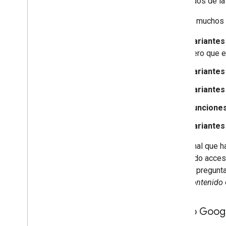
resultados de l
robots
.
txt
Canonicalización
Existen muchos m
Qué es la canonicalización de
URL
Variantes
Cómo especificar una URL
pero que 
canónica con rel="canonical" y
otros métodos
Variantes
Cómo solucionar problemas de
canonicalización
Variantes
Indexación de sitio para dispositivos
Funciones
móviles y centrada en dispositivos
móviles
Variantes
AMP
Java
Script
Es normal que ha
Metadatos de contenido y página
contenido acces
Eliminaciones
pueden preguntar
Cambios y traslados de sitios
de tu
contenido
Clasificación y apariencia de
búsqueda
Cómo Google