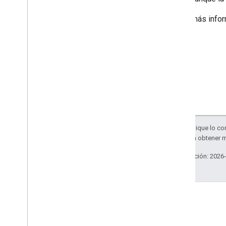
Obtén más info
Salvo que se indique lo con
Apache 2.0
. Para obtener 
Última actualización: 2026