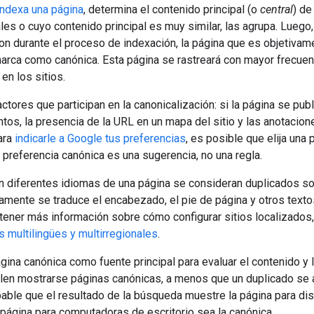
indexa una página
, determina el contenido principal (o
central
) de
les o cuyo contenido principal es muy similar, las agrupa. Luego
on durante el proceso de indexación, la página que es objetivame
arca como canónica. Esta página se rastreará con mayor frecuenc
en los sitios.
actores que participan en la canonicalización: si la página se pu
tos, la presencia de la URL en un mapa del sitio y las anotacio
ara
indicarle a Google tus preferencias
, es posible que elija una
na preferencia canónica es una sugerencia, no una regla.
 diferentes idiomas de una página se consideran duplicados sol
icamente se traduce el encabezado, el pie de página y otros texto
tener más información sobre cómo configurar sitios localizado
os multilingües y multirregionales
.
gina canónica como fuente principal para evaluar el contenido y 
len mostrarse páginas canónicas, a menos que un duplicado se a
able que el resultado de la búsqueda muestre la página para dis
 página para computadoras de escritorio sea la canónica.