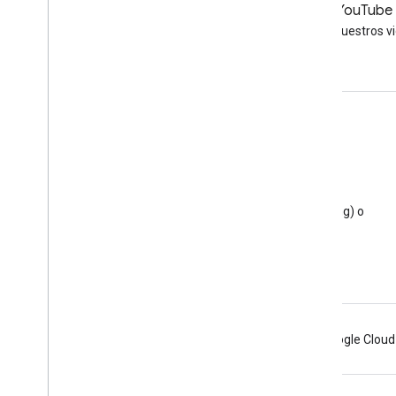
LinkedIn
YouTube
Únete a nosotros en LinkedIn
Mire nuestros v
Obtén asistencia
Ve al Foro de ayuda
Envía una pregunta para la sesión de consulta
Cómo denunciar spam, suplantación de identidad (phishing) o
software malicioso
Recursos de asistencia adicionales
Android
Chrome
Firebase
Google Cloud