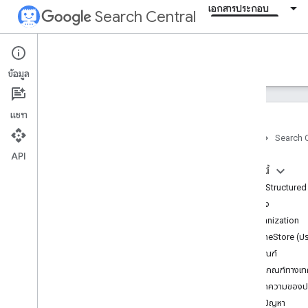
เอกสารประกอบ
Search Central
Documentation
ข้อมูล
บทนำ
แชท
Search Essentials
หน้าแรก
Search C
API
หลักการพื้นฐานเกี่ยวกับ SEO
ในหน้านี้
วิธีเพิ่ม Structure
การ Crawl และการจัดทำดัชนี
ตัวอย่าง
Organization
การจัดอันดับและลักษณะที่ปรากฏใน
การค้นหา
OnlineStore (ปร
ภาพรวม
หลักเกณฑ์
ฟีเจอร์ AI
หลักเกณฑ์ทางเท
บรรทัดวันที่
คำจำกัดความของปร
ไอคอน Fav
การแก้ปัญหา