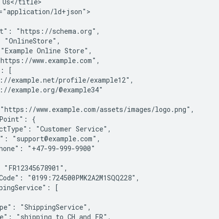
 Us</title>

="application/ld+json">

t": "https://schema.org",

 "OnlineStore",

"Example Online Store",

https://www.example.com",

: [

://example.net/profile/example12",

://example.org/@example34"

"https://www.example.com/assets/images/logo.png",

Point": {

ctType": "Customer Service",

": "support@example.com",

hone": "+47-99-999-9900"

 "FR12345678901",

Code": "0199:724500PMK2A2M1SQQ228",

pingService": [

pe": "ShippingService",

e": "shipping to CH and FR",
