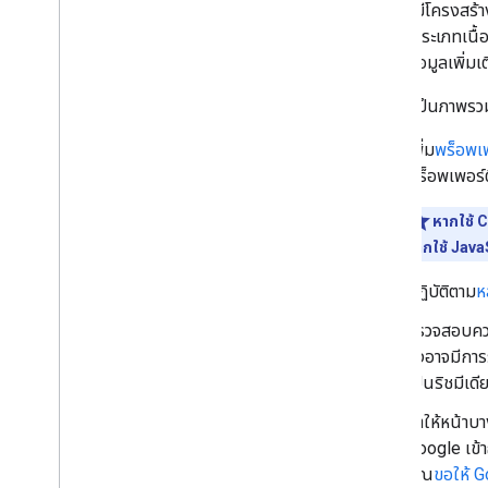
ข้อมูลที่มีโครงสร
คำแนะนำฟีเจอร์
จำแนกประเภทเนื้อห
ฟีเจอร์ Structured Data ทั้งหมด
โปรดดูข้อมูลเพิ่มเต
บทความ
การดำเนินการกับหนังสือ
ต่อไปนี้เป็นภาพรว
การแสดงเส้นทาง
เพิ่ม
พร็อพเพ
ภาพสไลด์
พร็อพเพอร์ตี
รายการหลักสูตร
ชุดข้อมูล
หากใช้
ฟอรัมแลกเปลี่ยนความเห็น
หากใช้ Java
ถามและตอบเกี่ยวกับการศึกษา
คะแนนรวมของนายจ้าง
ปฏิบัติตาม
ห
ตรวจสอบข้อเท็จจริง
ตรวจสอบควา
กิจกรรม
ซึ่งอาจมีกา
ข้อมูลเมตาของรูปภาพ
เป็นริชมีเดี
ประกาศรับสมัครงาน
ธุรกิจท้องถิ่น
ทำให้หน้าบาง
เครื่องมือแก้โจทย์คณิต
Google เข้า
ภาพสไลด์ภาพยนตร์
คุณ
ขอให้ G