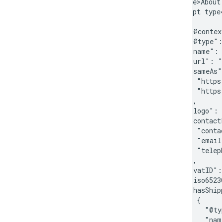
    <title>About
    <script type
      {

        "@contex
        "@type":
        "name": 
        "url": "
        "sameAs"
          "https
          "https
        ],

        "logo": 
        "contact
          "conta
          "email
          "telep
        },

        "vatID":
        "iso6523
        "hasShip
          {

            "@ty
            "nam