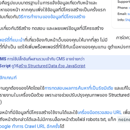
้างคือรูปแบบมาตรฐานในการแจ้งข้อมูลเกี่ยวกับหน้าและ
าของหน้า หากคุณเพิ่งใช้ข้อมูลที่มีโครงสร้างเป็นครั้งแรก
ิมเกี่ยวกับ
วิธีการทำงานของข้อมูลที่มีโครงสร้าง
มเกี่ยวกับวิธีสร้าง ทดสอบ และเผยแพร่ข้อมูลที่มีโครงสร้าง
การ์ดคว
อร์ตี้ที่แนะนำ
ที่เกี่ยวข้องกับหน้าเว็บของคุณให้มากที่สุด ไม่มี
้ที่จําเป็น แต่ให้เพิ่มพร็อพเพอร์ตี้ที่ใช้กับเนื้อหาของคุณแทน ดูตำแหน่งก
 CMS
การใช้ปลั๊กอินที่ผสานรวมเข้ากับ CMS อาจง่ายกว่า
Script
ดูวิธี
สร้าง Structured Data ด้วย JavaScript
ลักเกณฑ์
มถูกต้องของโค้ดโดยใช้
การทดสอบผลการค้นหาที่เป็นริชมีเดีย
และแก้ไข
รรายงานในเครื่องมือด้วย เพราะอาจช่วยปรับปรุงคุณภาพของ Structured Dat
ย)
หน้าที่มีข้อมูลที่มีโครงสร้างใช้งานได้และใช้
เครื่องมือตรวจสอบ URL
เพื
ถึงหน้าดังกล่าวได้และไม่มีการบล็อกหน้าด้วยไฟล์ robots.txt, แท็ก
noin
oogle ทำการ Crawl URL อีกครั้ง
ได้