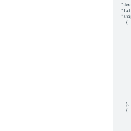
            "des
            "ful
            "shi
              {

                
                
                
                
                }
                
                
                
                }
                
                
                
                }
              },

              {

                
                
                