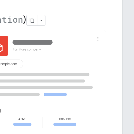
)
ation