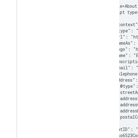
    <title>About
การตรวจสอบและการแก้ไขข้อบกพร่อง
    <script type
    {

คำแนะนำเฉพาะเว็บไซต์
      "@context"
      "@type": "
      "url": "ht
      "sameAs": 
      "logo": "h
      "name": "E
      "descripti
      "email": "
      "telephone
      "address":
        "@type":
        "streetA
        "address
        "address
        "address
        "postalC
      },

      "vatID": "
      "iso6523Co