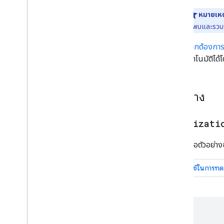
องค์กร
หมายเหต
ช็อปปิ้ง
จะพบและรวบร
หน้าโปรไฟล์
ถามและตอบ
หากต้องการ
สูตรอาหาร
อัตโนมัติได้
ตัวอย่างรีวิว
แอปซอฟต์แวร์
คำที่ใช้พูดได้
ตัวอย่าง
การสมัครรับข้อมูลและเนื้อหาเพย์วอ
ลล์
ที่พักให้เช่า
Organizati
วิดีโอ
ลิงก์ Title
ต่อไปนี้คือตัวอย
ฟีเจอร์ที่แปลแล้ว
วิดีโอ
แกลเลอรีองค์ประกอบที่มองเห็น
Web Stories
โปรแกรมลูกค้ารายแรกสุดที่เปิดรับ
นวัตกรรม
<html>

  <head>
