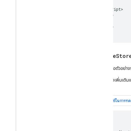
    }

    </script>

  </head>

  <body>

  </body>

</html>
Online
Stor
ต่อไปนี้คือตัวอย่
ดูตัวอย่างเพิ่มเ
หาก
<html>

  <head>
