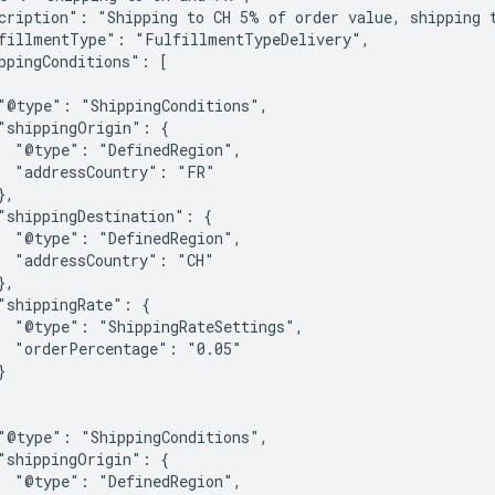
cription": "Shipping to CH 5% of order value, shipping t
fillmentType": "FulfillmentTypeDelivery",

ppingConditions": [

"@type": "ShippingConditions",

"shippingOrigin": {

  "@type": "DefinedRegion",

  "addressCountry": "FR"

,

"shippingDestination": {

  "@type": "DefinedRegion",

  "addressCountry": "CH"

,

"shippingRate": {

  "@type": "ShippingRateSettings",

  "orderPercentage": "0.05"



"@type": "ShippingConditions",

"shippingOrigin": {

  "@type": "DefinedRegion",
