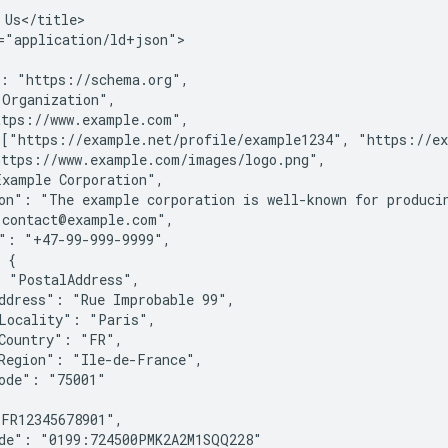
 Us</title>

="application/ld+json">

: "https://schema.org",

Organization",

tps://www.example.com",

["https://example.net/profile/example1234", "https://ex
ttps://www.example.com/images/logo.png",

xample Corporation",

on": "The example corporation is well-known for producin
contact@example.com",

": "+47-99-999-9999",

 {

 "PostalAddress",

ddress": "Rue Improbable 99",

Locality": "Paris",

Country": "FR",

Region": "Ile-de-France",

ode": "75001"

FR12345678901",

de": "0199:724500PMK2A2M1SQQ228"
