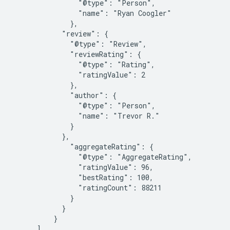
                "@type": "Person",

                "name": "Ryan Coogler"

              },

            "review": {

              "@type": "Review",

              "reviewRating": {

                "@type": "Rating",

                "ratingValue": 2

              },

              "author": {

                "@type": "Person",

                "name": "Trevor R."

              }

            },

              "aggregateRating": {

                "@type": "AggregateRating",

                "ratingValue": 96,

                "bestRating": 100,

                "ratingCount": 88211

              }

            }

          }

      ]
