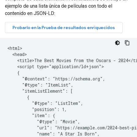
ejemplo de una lista única de películas con todo el
contenido en JSON-LD:
<html>

  <head>

    <title>The Best Movies from the Oscars - 2024</ti
    <script type="application/ld+json">

    {

      "@context": "https://schema.org",

      "@type": "ItemList",

      "itemListElement": [

        {

          "@type": "ListItem",

          "position": 1,

          "item": {

            "@type": "Movie",

            "url": "https://example.com/2024-best-pi
            "name": "A Star Is Born",
