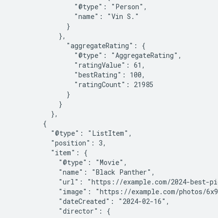
                "@type": "Person",

                "name": "Vin S."

              }

            },

              "aggregateRating": {

                "@type": "AggregateRating",

                "ratingValue": 61,

                "bestRating": 100,

                "ratingCount": 21985

              }

            }

          },

        {

          "@type": "ListItem",

          "position": 3,

          "item": {

            "@type": "Movie",

            "name": "Black Panther",

            "url": "https://example.com/2024-best-pi
            "image": "https://example.com/photos/6x9
            "dateCreated": "2024-02-16",

            "director": {
