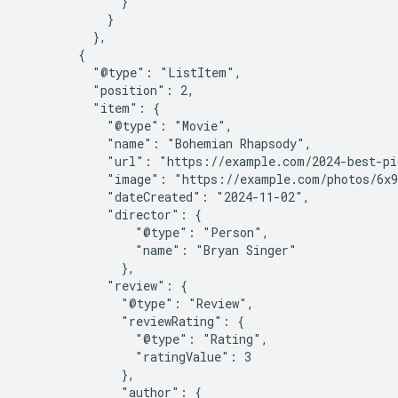
              }

            }

          },

        {

          "@type": "ListItem",

          "position": 2,

          "item": {

            "@type": "Movie",

            "name": "Bohemian Rhapsody",

            "url": "https://example.com/2024-best-pi
            "image": "https://example.com/photos/6x9
            "dateCreated": "2024-11-02",

            "director": {

                "@type": "Person",

                "name": "Bryan Singer"

              },

            "review": {

              "@type": "Review",

              "reviewRating": {

                "@type": "Rating",

                "ratingValue": 3

              },

              "author": {
