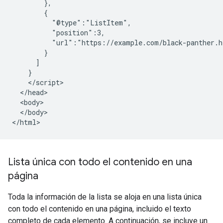
        },

        {

          "@type":"ListItem",

          "position":3,

          "url":"https://example.com/black-panther.h
        }

      ]

    }

    </script>

  </head>

  <body>

  </body>

</html>
Lista única con todo el contenido en una
página
Toda la información de la lista se aloja en una lista única
con todo el contenido en una página, incluido el texto
completo de cada elemento. A continuación, se incluye un