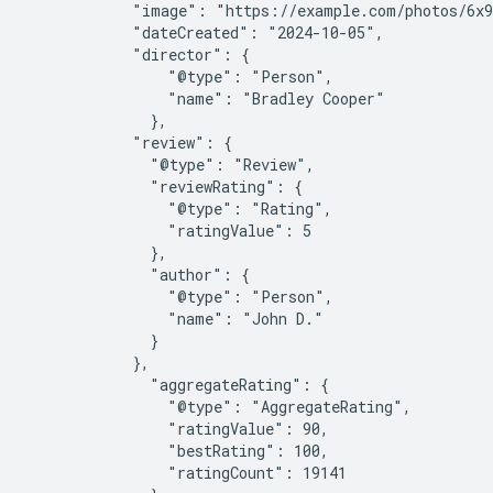
            "image": "https://example.com/photos/6x9
            "dateCreated": "2024-10-05",

            "director": {

                "@type": "Person",

                "name": "Bradley Cooper"

              },

            "review": {

              "@type": "Review",

              "reviewRating": {

                "@type": "Rating",

                "ratingValue": 5

              },

              "author": {

                "@type": "Person",

                "name": "John D."

              }

            },

              "aggregateRating": {

                "@type": "AggregateRating",

                "ratingValue": 90,

                "bestRating": 100,

                "ratingCount": 19141
