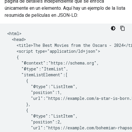
página de detalles independiente que se enfoca
únicamente en un elemento. Aquí hay un ejemplo de la lista
resumida de películas en JSON-LD:
<html>

  <head>

    <title>The Best Movies from the Oscars - 2024</ti
    <script type="application/ld+json">

    {

      "@context":"https://schema.org",

      "@type":"ItemList",

      "itemListElement":[

        {

          "@type":"ListItem",

          "position":1,

          "url":"https://example.com/a-star-is-born.
        },

        {

          "@type":"ListItem",

          "position":2,

          "url":"https://example.com/bohemian-rhapso