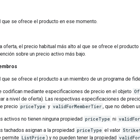
al que se ofrece el producto en ese momento.
o
a oferta, el precio habitual más alto al que se ofrece el produ
atención sobre un precio activo más bajo.
iembros
al que se ofrece el producto a un miembro de un programa de fide
e codifican mediante especificaciones de precio en el objeto
Of
ar a nivel de oferta). Las respectivas especificaciones de prec
de precio
priceType
y
validForMemberTier
, que no deben u
s activos no tienen ninguna propiedad
priceType
ni
validFo
s tachados asignan a la propiedad
priceType
el valor
Strike
e permite
ListPrice
) y no pueden tener la propiedad
validFo