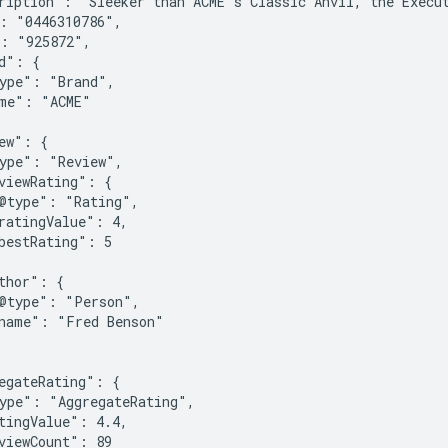
ription": "Sleeker than ACME's Classic Anvil, the Execut
: "0446310786",

: "925872",

d": {

ype": "Brand",

me": "ACME"

ew": {

ype": "Review",

viewRating": {

@type": "Rating",

ratingValue": 4,

bestRating": 5

thor": {

@type": "Person",

name": "Fred Benson"

egateRating": {

ype": "AggregateRating",

tingValue": 4.4,

viewCount": 89
