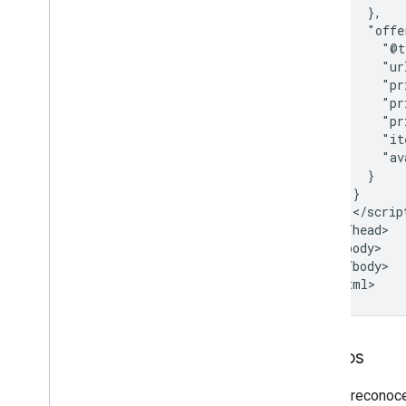
      },

      "offe
        "@t
        "ur
        "pr
        "pr
        "pr
        "it
        "av
      }

    }

    </script
  </head>

  <body>

  </body>

</html>
Precios
Google reconoce 