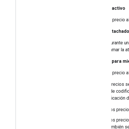
Precio activo
El precio 
Precio tachad
Durante un
llamar la 
Precio para m
El precio 
Estos precios s
se puede codific
especificación 
Los precio
Los precio
también s