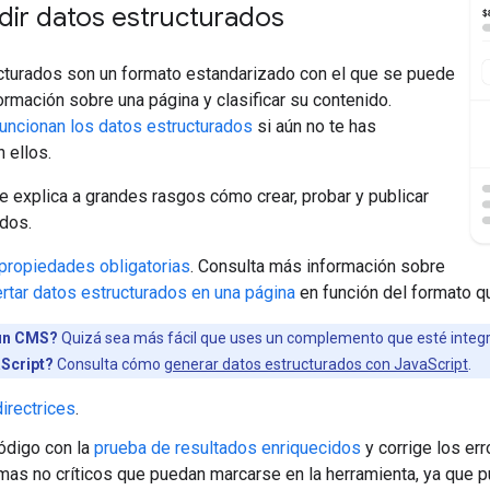
ir datos estructurados
cturados son un formato estandarizado con el que se puede
ormación sobre una página y clasificar su contenido.
uncionan los datos estructurados
si aún no te has
 ellos.
e explica a grandes rasgos cómo crear, probar y publicar
ados.
propiedades obligatorias
. Consulta más información sobre
ertar datos estructurados en una página
en función del formato qu
un CMS?
Quizá sea más fácil que uses un complemento que esté integ
Script?
Consulta cómo
generar datos estructurados con JavaScript
.
directrices
.
código con la
prueba de resultados enriquecidos
y corrige los er
mas no críticos que puedan marcarse en la herramienta, ya que p