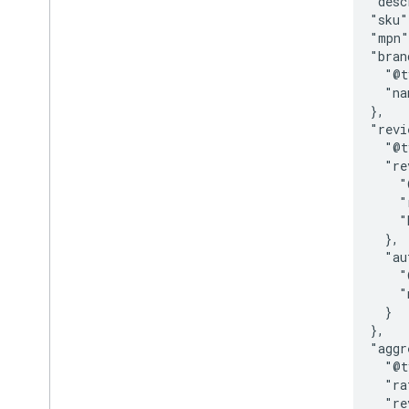
      "desc
      "sku"
      "mpn"
      "bran
        "@t
        "na
      },

      "revi
        "@t
        "re
          "
          "
          "
        },

        "au
          "
          "
        }

      },

      "aggr
        "@t
        "ra
        "re