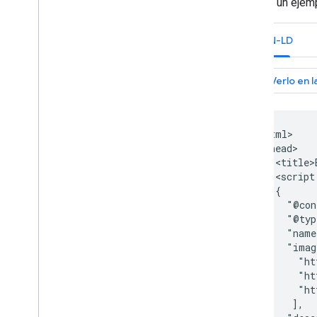
Este es un ejemp
Suscripción y contenido con
muro de pago
Alquiler vacacional
JSON-LD
Vídeo
Enlaces de título
Funciones traducidas
Vídeos
Galería de elementos visuales
 <html>

Historias web
  <head>

Programa para primeros usuarios
    <title>
    <script
    {

Supervisar y depurar
      "@con
      "@typ
Guías específicas para sitios
      "name
      "imag
        "ht
        "ht
        "ht
       ],
