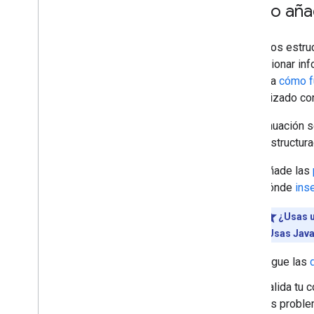
Cómo añad
Java
Script
Guías de funciones
Todas las funciones de datos
Los datos estru
estructurados
proporcionar inf
Artículo
Consulta
cómo f
Acciones del libro
familiarizado con
Ruta de exploración
Carrusel
A continuación s
Lista de cursos
datos estructur
Conjunto de datos
Añade las
Foro de debate
dónde
ins
Preguntas y respuestas
educativas
¿Usas 
Puntuación total de la empresa
¿Usas Java
Verificación de datos
Evento
Sigue las
Metadatos de imagen
Oferta de empleo
Valida tu 
Empresa local
los proble