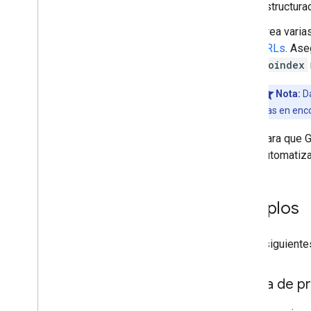
Solucionador de problemas
estructura
matemáticos
Crea varia
Carrusel de películas
URLs
. Ase
Organización
noindex
Shopping
Introducción
Nota:
Da
Fragmento de producto
días en enc
Ficha de comerciante
Variantes
Para que G
Programa de fidelización
automatiza
Política de devoluciones del
comerciante
Política de envío del
Ejemplos
comerciante
Página de perfil
Preguntas y respuestas
En los siguiente
Receta
Fragmento de reseña
Página de p
Aplicación de software
Speakable