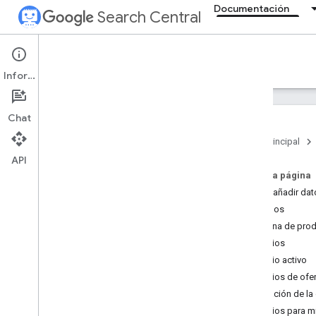
Documentación
Search Central
Documentation
Información
Introducción
Chat
Directrices básicas de la Búsqueda
Página principal
API
Fundamentos de SEO
En esta página
Cómo añadir dat
Rastrear e indexar
Ejemplos
Página de prod
Posicionamiento y aparición en
búsquedas
Precios
Introducción
Precio activo
Funciones de IA
Precios de ofe
Fechas de firma
Duración de la 
Iconos de página
Precios para 