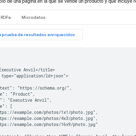
lo de una página en la que se vende un producto y que incluye 
RDFa
Microdatos
Executive Anvil</title>

 type="application/ld+json">

text": "https://schema.org/",

e": "Product",

": "Executive Anvil",

e": [

tps://example.com/photos/1x1/photo.jpg",

tps://example.com/photos/4x3/photo.jpg",

tps://example.com/photos/16x9/photo.jpg"
