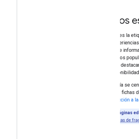
Fragmentos destacados
Muestras flexibles
Datos e
Google Discover
Imágenes
Funciones locales
Si añades la eti
Experiencia en la página
las experiencia
Fuentes preferidas
panel de inform
Sistemas de posicionamiento
productos popul
Novedades en el posicionamiento
pueden destacar
Nombres de sitio
la disponibilida
Enlaces de sitio
Esta guía se cen
Fragmentos
para las fichas 
Datos estructurados
introducción a l
Cómo funcionan los datos
estructurados
¿Tienes páginas ed
Directrices generales de datos
estructurados
añadas
etiquetas de fr
Resultados de búsqueda con
enriquecimiento
Generar datos estructurados con