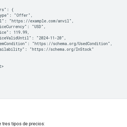
rs": {

ype": "Offer",

l": "https://example.com/anvil",

iceCurrency": "USD",

ice": 119.99,

iceValidUntil": "2024-11-20",

emCondition": "https://schema.org/UsedCondition",

ailability": "https://schema.org/InStock"

>

tres tipos de precios: