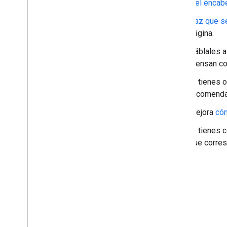
y el encab
Haz que se
página.
Háblales a
piensan co
Si tienes 
recomendad
Mejora
cóm
Si tienes 
que corre