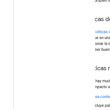
sitios cumplen l
Políticas
En las
políticas
clasifique en un
proporcionar la 
de obtener buen
Prácticas
Aunque hay muc
mayor impacto e
Crea conte
Incluye pa