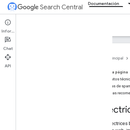
Documentación
Search Central
Documentation
Información
Introducción
Chat
Directrices básicas de la Búsqueda
Página principal
Introducción
API
Requisitos técnicos
En esta página
Políticas de spam
Requisitos técni
Políticas de spa
Fundamentos de SEO
Prácticas recom
Rastrear e indexar
Directr
Posicionamiento y aparición en
búsquedas
Las Directrices