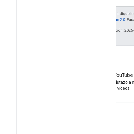
A menos que se indique lo 
la
licencia Apache 2.0
. Par
Última actualización: 2025
LinkedIn
YouTube
Únete a nosotros en LinkedIn
Echa un vistazo a 
vídeos
Obtener asistencia
Ir al foro de ayuda
Enviar una pregunta para las horas de consulta