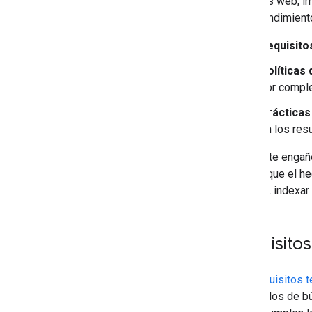
(páginas web, i
Supervisar y depurar
buen rendimient
Guías específicas para sitios
Requisito
Políticas
por comple
Prácticas
en los res
Que no te engañ
cuenta que el h
rastrear, indexar
Requisito
Los
requisitos 
resultados de b