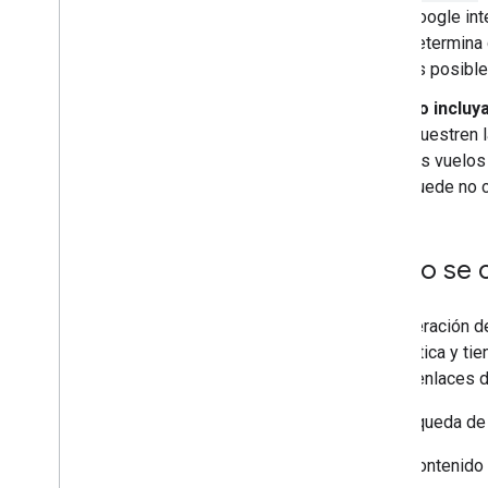
Google int
determina
es posible
No incluy
muestren l
los vuelos
puede no c
Cómo se c
La generación d
automática y tie
de los enlaces d
La Búsqueda de G
Contenido