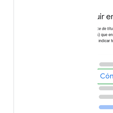
Fragmentos destacados
Muestras flexibles
Influir 
Google Discover
Imágenes
Funciones locales
Un
enlace de títu
Experiencia en la página
Noticias) que en
Fuentes preferidas
puedes indicar 
Sistemas de posicionamiento
Novedades en el posicionamiento
Nombres de sitio
Enlaces de sitio
Fragmentos
Cóm
Datos estructurados
Enlaces de título
Funciones traducidas
Vídeos
Galería de elementos visuales
Historias web
Programa para primeros usuarios