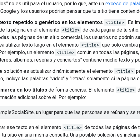
tulos" no es útil para el usuario, por lo que, ante un
exceso de pala
Google y los usuarios podrían pensar que tu sitio tiene conteni
texto repetido o genérico en los elementos
<title>
. Es i
de la página en el elemento
<title>
de cada página de tu sitio.
todas las páginas de un sitio comercial, los usuarios no podrán s
ea utilizar texto largo en el elemento
<title>
que solo cambia p
. Por ejemplo, un elemento
<title>
común en todas las páginas, 
steres, álbumes, reseñas y conciertos" contiene mucho texto y p
e solución es actualizar dinámicamente el elemento
<title>
pa
, incluye las palabras "vídeo" y "letras" solamente si la página 
 marca en los títulos
de forma concisa. El elemento
<title>
d
ormación adicional sobre él. Por ejemplo:
mpleSocialSite, un lugar para que las personas se reúnan y se r
ar ese texto en el elemento
<title>
de todas las páginas de tu
 tu sitio en una misma consulta. Una posible solución es incluir