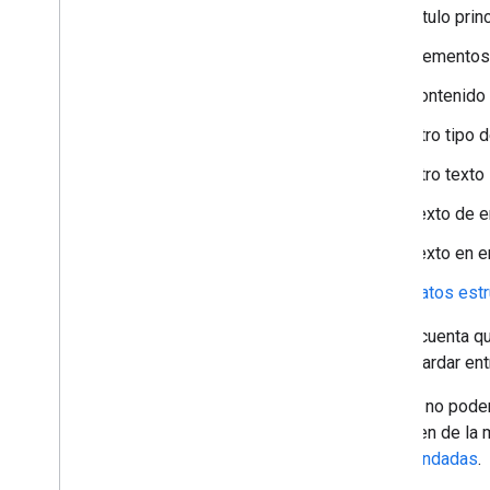
Título prin
Elementos
Contenido
Otro tipo 
Otro texto 
Texto de e
Texto en e
Datos est
Ten en cuenta qu
puede tardar en
Aunque no podem
muestren de la m
recomendadas
.