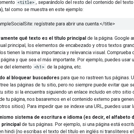
lemento
<title>
, separándolo del resto del contenido del text
a), tal como se muestra en este ejemplo:
mpleSocialSite: regístrate para abrir una cuenta.
</title>
ramente qué texto es el título principal
de la página. Google a
visual principal, los elementos de encabezado y otros textos gra
s tienen la misma importancia y relevancia visual. Comprueba que
a página y que sea el más importante. Por ejemplo, puedes usar una
ble del elemento
<h1>
de la página, etc.
do al bloquear buscadores
para que no rastreen tus páginas. 
tree las páginas de tu sitio, pero no siempre puede evitar que 
u sitio si la encuentra siguiendo un enlace incluido en otro sitio
de tu página, nos basaremos en el contenido externo para generar 
otros sitios). Para impedir que se indexe una URL, puedes usar 
 mismo sistema de escritura e idioma (es decir, el alfabeto 
 principal
de tus páginas. Por ejemplo, si una página está escrit
n hindi (no escribas el texto del título en inglés ni transliteres el