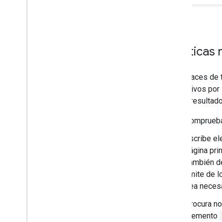
Supervisar y depurar
Guías específicas para sitios
Prácticas 
Los enlaces de t
los motivos por 
en qué resultado
Comprueb
Escribe e
página prin
También de
límite de 
sea necesa
Procura no
elemento