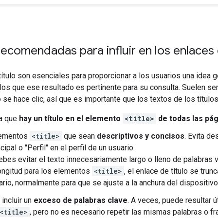
recomendadas para influir en los enlaces 
ítulo son esenciales para proporcionar a los usuarios una idea 
los que ese resultado es pertinente para su consulta. Suelen se
 se hace clic, así que es importante que los textos de los título
a que
hay un título en el elemento
<title>
de todas las pági
lementos
<title>
que sean
descriptivos y concisos
. Evita d
cipal o "Perfil" en el perfil de un usuario.
bes evitar el texto innecesariamente largo o lleno de palabras
longitud para los elementos
<title>
, el enlace de título se tr
rio, normalmente para que se ajuste a la anchura del dispositivo
 incluir un
exceso de palabras clave
. A veces, puede resultar ú
<title>
, pero no es necesario repetir las mismas palabras o fras