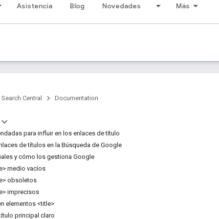
Asistencia
Blog
Novedades
Más
Search Central
Documentation
dadas para influir en los enlaces de título
laces de títulos en la Búsqueda de Google
uales y cómo los gestiona Google
le> medio vacíos
le> obsoletos
le> imprecisos
 en elementos <title>
ítulo principal claro