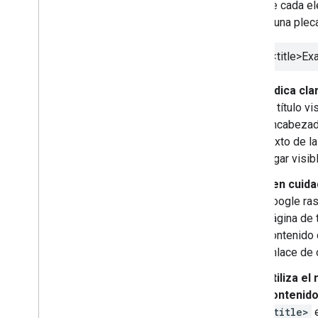
de cada e
o una plec
<title>
Exa
Indica cla
el título 
encabezado
texto de l
lugar visi
Ten cuida
Google ras
página de t
contenido 
enlace de 
Utiliza el
contenido
<title>
e