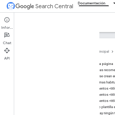
Documentación
Search Central
Documentation
Información
Introducción
Chat
Directrices básicas de la Búsqueda
Página principal
API
Fundamentos de SEO
En esta página
Prácticas recomen
Rastrear e indexar
Cómo se crean en
Problemas habit
Posicionamiento y aparición en
búsquedas
Elementos <tit
Introducción
Elementos <tit
Funciones de IA
Elementos <tit
Fechas de firma
Texto plantilla
Iconos de página
No hay ningún t