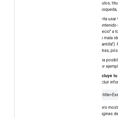
títulos, ti
búsqueda, 
Evita usar
contenido 
precio" a 
es mala id
plantilla")
letras, pó
Una posibl
Por ejemplo
Incluye tu
incluir inf
<title>
Exa
Pero mostr
páginas de