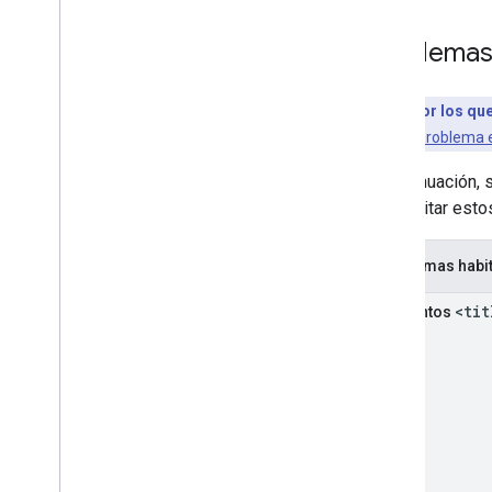
Problemas
Motivos por los que
detectado un
problema e
A continuación, 
Para evitar est
Problemas habi
<tit
Elementos
vacíos