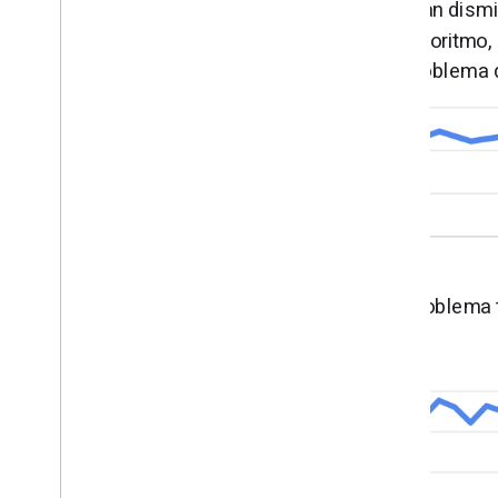
Gran dismi
algoritmo, 
problema 
Problema t