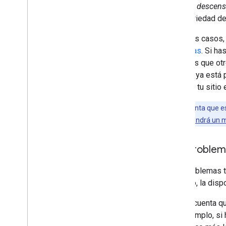
Un
gran descens
gran variedad de
En estos casos, 
personas
. Si ha
mientras que ot
un sitio ya está
analizar tu siti
Ten en cuenta que es
más calidad,
tendrá un 
Por problem
Los problemas t
ejemplo, la dispo
Ten en cuenta qu
(por ejemplo, si