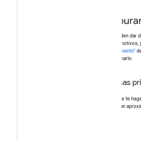
Monitorizar con Search Console
Depurar mediante operadores de
búsqueda
Depurar
Evitar y monitorizar los usos
inadecuados
Empezar a usar Google Trends
Se pueden dar d
varios motivos, 
Guías específicas para sitios
"Rendimiento"
de
solucionarlo.
Causas pri
Para que te haga
muestran aproxim