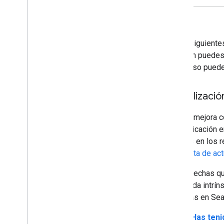
En las siguiente
También puedes 
descenso puede e
Actualizació
Google mejora c
de publicación 
páginas en los 
en la
lista de a
Si sospechas que
haya nada intrín
visitadas en Se
¿Has teni