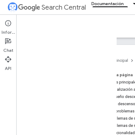
Documentación
Search Central
Documentation
Información
Introducción
Chat
Directrices básicas de la Búsqueda
Página principal
API
Fundamentos de SEO
En esta página
Causas principal
Rastrear e indexar
Actualización 
Pequeño desce
Posicionamiento y aparición en
búsquedas
Gran descenso
Por problemas
Supervisar y depurar
Problemas de 
Depurar los descensos en el
Problemas de
tráfico de la Búsqueda
Estacionalidad