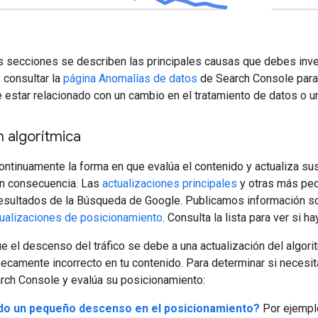
s secciones se describen las principales causas que debes invest
consultar la
página Anomalías de datos
de Search Console para v
star relacionado con un cambio en el tratamiento de datos o un 
n algorítmica
ontinuamente la forma en que evalúa el contenido y actualiza s
en consecuencia. Las
actualizaciones principales
y otras más peq
resultados de la Búsqueda de Google. Publicamos información so
ctualizaciones de posicionamiento
. Consulta la lista para ver si h
 el descenso del tráfico se debe a una actualización del algor
secamente incorrecto en tu contenido. Para determinar si necesi
arch Console y evalúa su posicionamiento:
do un pequeño descenso en el posicionamiento?
Por ejemplo