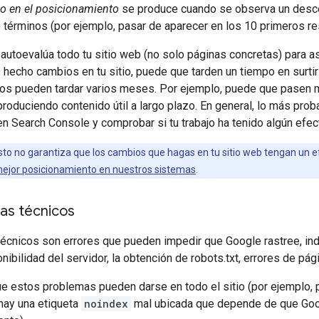
o en el posicionamiento
se produce cuando se observa un descen
 términos (por ejemplo, pasar de aparecer en los 10 primeros res
autoevalúa todo tu sitio web (no solo páginas concretas) para 
s hecho cambios en tu sitio, puede que tarden un tiempo en surti
ros pueden tardar varios meses. Por ejemplo, puede que pasen
 produciendo contenido útil a largo plazo. En general, lo más p
o en Search Console y comprobar si tu trabajo ha tenido algún efe
to no garantiza que los cambios que hagas en tu sitio web tengan un e
mejor posicionamiento en nuestros sistemas
.
as técnicos
écnicos son errores que pueden impedir que Google rastree, ind
nibilidad del servidor, la obtención de robots.txt, errores de pág
e estos problemas pueden darse en todo el sitio (por ejemplo, p
 hay una etiqueta
noindex
mal ubicada que depende de que Googl