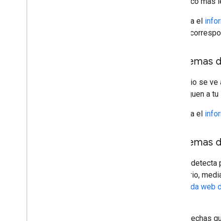
del tráfico más l
Consulta el
info
que se correspon
Problemas d
Si tu sitio se v
que lleguen a tu
Consulta el
info
Problemas 
Google detecta p
necesario, medi
Búsqueda web d
ellos.
Si sospechas qu