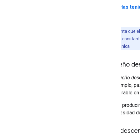
¿Has teni
.
Ten en cuenta que el
abierta está en constan
Búsqueda orgánica.
Pequeño des
Un
pequeño desc
(por ejemplo, pa
considerable en 
Pueden producir
sin necesidad d
Gran descen