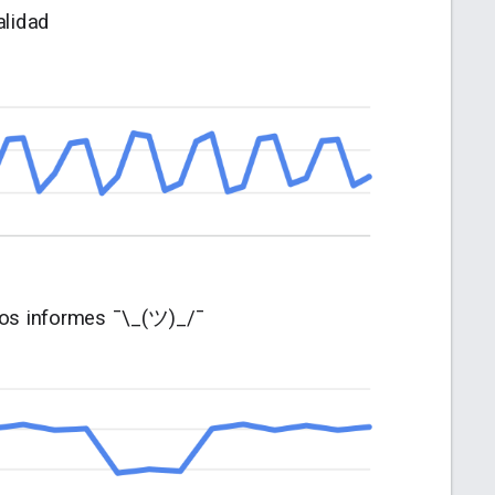
alidad
 los informes
¯\_(ツ)_/¯