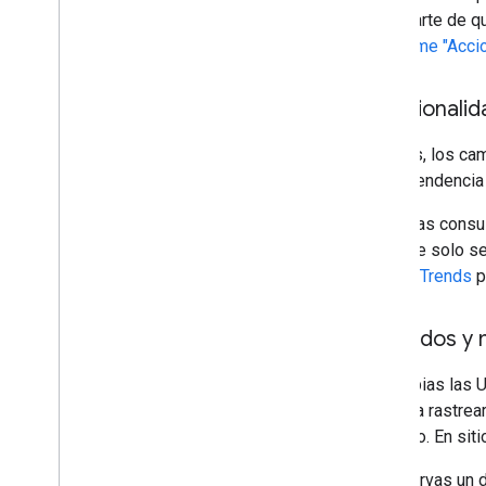
asegurarte de q
el
informe "Acci
Estacionalid
A veces, los ca
nueva tendencia 
Busca las consul
para que solo se
Google Trends
p
Traslados y 
Si cambias las U
vuelve a rastrea
mediano. En sit
Si observas un d