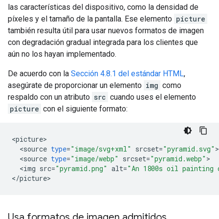
las características del dispositivo, como la densidad de
píxeles y el tamaño de la pantalla. Ese elemento
picture
también resulta útil para usar nuevos formatos de imagen
con degradación gradual integrada para los clientes que
aún no los hayan implementado.
De acuerdo con la
Sección 4.8.1 del estándar HTML
,
asegúrate de proporcionar un elemento
img
como
respaldo con un atributo
src
cuando uses el elemento
picture
con el siguiente formato:
<
picture
<
source
type
=
"image/svg+xml"
srcset
=
"pyramid.svg"
<
source
type
=
"image/webp"
srcset
=
"pyramid.webp"
<
img
src
=
"pyramid.png"
alt
=
"An 1800s oil painting 
<
/
picture
>
Usa formatos de imagen admitidos