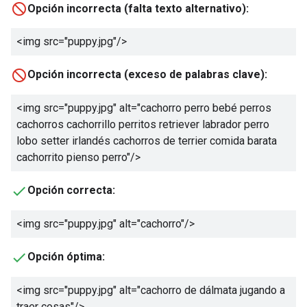
Opción incorrecta (falta texto alternativo):
<img src="puppy.jpg"/>
Opción incorrecta (exceso de palabras clave):
<img src="puppy.jpg" alt="
cachorro perro bebé perros
cachorros cachorrillo perritos retriever labrador perro
lobo setter irlandés cachorros de terrier comida barata
cachorrito pienso perro
"/>
Opción correcta:
<img src="puppy.jpg" alt="
cachorro
"/>
Opción óptima:
<img src="puppy.jpg" alt="
cachorro de dálmata jugando a
traer cosas
"/>