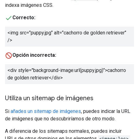
indexa imágenes CSS.
Correcto:
<img src="puppy.jpg" alt="
cachorro de golden retriever
"
/>
Opción incorrecta:
<div style="background-image:url(puppy.jpg)">
cachorro
de golden retriever
</div>
Utiliza un sitemap de imágenes
Si
añades un sitemap de imágenes
, puedes indicar la URL
de imágenes que no descubriríamos de otro modo.
A diferencia de los sitemaps normales, puedes incluir
URLs de otros dominios en los elementos
<image:loc>