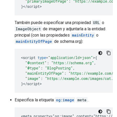
"primaryImageOfPage"
:
"https://example.com
}
<
/
script
>
También puede especificar una propiedad
URL
o
ImageObject
de imagen y adjuntarla a la entidad
principal (con las propiedades
mainEntity
o
mainEntityOfPage
de schema.org):
<
script
type
=
"application/ld+json"
>
{
"@context"
:
"https://schema.org"
,
"@type"
:
"BlogPosting"
,
"mainEntityOfPage"
:
"https://example.com/u
"image"
:
"https://example.com/images/cat.p
}
<
/
script
>
Especifica la etiqueta
og:image
meta
.
<meta property="og:image" content="https://ex