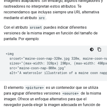
imágenes adaptables. Sin embargo, algunos navegadores y
rastreadores no interpretan estos atributos. Te
recomendamos que incluyas siempre una URL alternativa
mediante el atributo
src
.
Con el atributo
srcset
puedes indicar diferentes
versiones de la misma imagen en función del tamaño de
pantalla. Por ejemplo:
<img

  srcset="maine-coon-nap-320w.jpg 320w, maine-coon-na
  sizes="(max-width: 320px) 280px, (max-width: 480px
  src="maine-coon-nap-800w.jpg"

  alt="A watercolor illustration of a maine coon nap
El elemento
<picture>
es un contenedor que se utiliza
para agrupar diferentes versiones
<source>
de la misma
imagen. Ofrece un enfoque alternativo para que el
navegador pueda elegir la imagen adecuada en función de