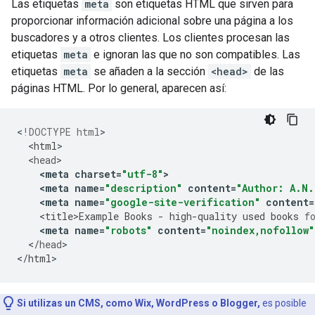
Las etiquetas
meta
son etiquetas HTML que sirven para
proporcionar información adicional sobre una página a los
buscadores y a otros clientes. Los clientes procesan las
etiquetas
meta
e ignoran las que no son compatibles. Las
etiquetas
meta
se añaden a la sección
<head>
de las
páginas HTML. Por lo general, aparecen así:
<
!DOCTYPE html
<
html
<
head
<
meta
charset
=
"utf-8"
>
<
meta
name
=
"description"
content
=
"Author: A.N.
<
meta
name
=
"google-site-verification"
content
=
<
title>Example
Books
-
high
-
quality
used
books
f
<
meta
name
=
"robots"
content
=
"noindex,nofollow"
<
/
head
>

<
/
html
>
Si utilizas un CMS, como Wix, WordPress o Blogger,
es posible