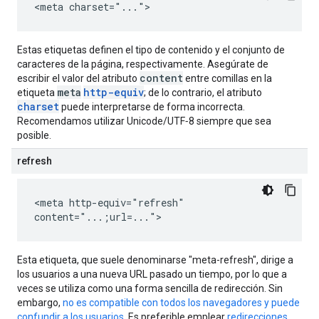
<meta charset="...">
Estas etiquetas definen el tipo de contenido y el conjunto de
caracteres de la página, respectivamente. Asegúrate de
content
escribir el valor del atributo
entre comillas en la
meta
http-equiv
etiqueta
; de lo contrario, el atributo
charset
puede interpretarse de forma incorrecta.
Recomendamos utilizar Unicode/UTF‑8 siempre que sea
posible.
refresh
<meta http-equiv="refresh"
content="...;url=...">
Esta etiqueta, que suele denominarse "meta-refresh", dirige a
los usuarios a una nueva URL pasado un tiempo, por lo que a
veces se utiliza como una forma sencilla de redirección. Sin
embargo,
no es compatible con todos los navegadores y puede
confundir a los usuarios
. Es preferible emplear
redirecciones