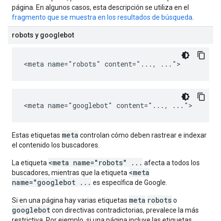
página. En algunos casos, esta descripción se utiliza en el
fragmento que se muestra en los resultados de búsqueda
.
robots y googlebot
<meta name="robots" content="..., ...">
<meta name="googlebot" content="..., ...">
meta
Estas etiquetas
controlan cómo deben rastrear e indexar
el contenido los buscadores.
<meta name="robots" ...
La etiqueta
afecta a todos los
<meta
buscadores, mientras que la etiqueta
name="googlebot ...
es específica de Google.
meta
robots
Si en una página hay varias etiquetas
o
googlebot
con directivas contradictorias, prevalece la más
restrictiva. Por ejemplo, si una página incluye las etiquetas