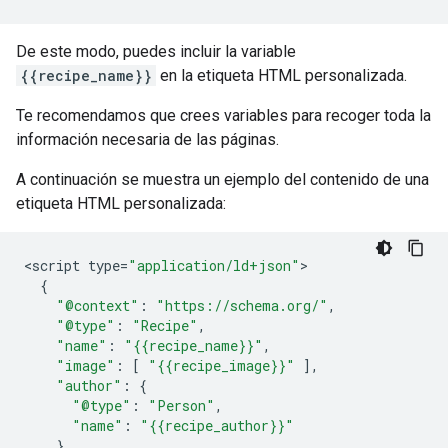
De este modo, puedes incluir la variable
{{recipe_name}}
en la etiqueta HTML personalizada.
Te recomendamos que crees variables para recoger toda la
información necesaria de las páginas.
A continuación se muestra un ejemplo del contenido de una
etiqueta HTML personalizada:
<
script
type
=
"application/ld+json"
{
"@context"
:
"https://schema.org/"
,
"@type"
:
"Recipe"
,
"name"
:
"{{recipe_name}}"
,
"image"
:
[
"{{recipe_image}}"
],
"author"
:
{
"@type"
:
"Person"
,
"name"
:
"{{recipe_author}}"
}