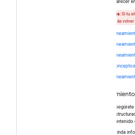
Para aparecer e
Advertencia:
Si tu s
problema, podrás volver 
Lineamien
Lineamien
Lineamient
Conceptos
Lineamient
Lineamiento
Asegúrate 
estructur
contenido 
Brinda inf