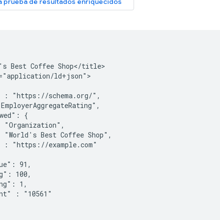
's Best Coffee Shop</title>

="application/ld+json">

 : "https://schema.org/",

EmployerAggregateRating",

wed": {

 "Organization",

 "World's Best Coffee Shop",

 : "https://example.com"

ue": 91,

g": 100,

ng": 1,

nt" : "10561"
