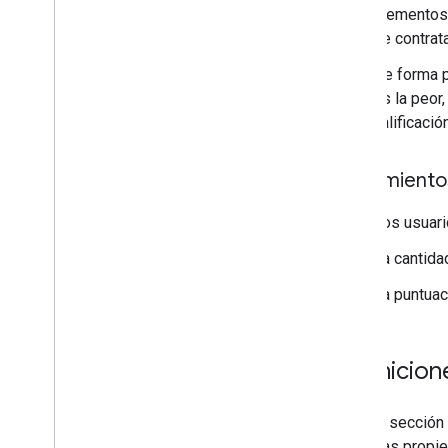
elementos.
de contrat
De forma p
es la peor
calificació
Lineamiento
Los usuari
La cantida
La puntuac
Definicion
En esta sección 
incluir las prop