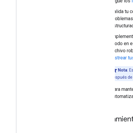
Sigue los
Valida tu 
problemas 
estructura
Implementa
modo en el
archivo rob
rastrear t
Nota
: E
después de 
Para mant
automatiza
Lineamien