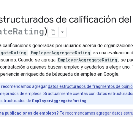
structurados de calificación de
)
ate
Rating
ica calificaciones generadas por usuarios acerca de organizacion
egateRating
.
EmployerAggregateRating
es una evaluación d
 usuarios. Cuando se agrega
EmployerAggregateRating
, se p
 contratación a quienes buscan empleo y ayudarlos a elegir uno.
experiencia enriquecida de búsqueda de empleo en Google.
ta, recomendamos agregar
datos estructurados de fragmentos de opini
ejorados de empleos. Si actualmente cuentas con datos estructurados
 estructurados de
EmployerAggregateRating
.
ona publicaciones de empleos?
Te recomendamos agregar
datos estr