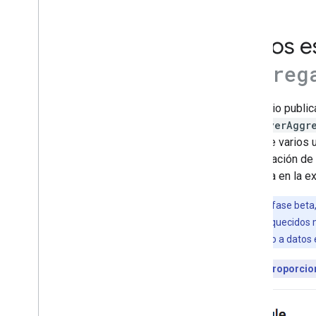
Fragmentos destacados
Muestras flexibles
Datos e
Google Descubre
Images
Aggreg
Funciones locales
Experiencia de página
Si tu sitio publ
Fuentes preferidas
EmployerAggr
Sistemas de clasificación
partir de varios
Actualizaciones de clasificación
organización de
Nombres de sitios
la marca en la 
Vínculos a sitios
Fragmentos
Durante la fase be
Datos estructurados
búsqueda enriquecidos m
Comprende cómo funcionan los
cambies pronto a datos
datos estructurados
Lineamientos generales de datos
¿Tu sitio proporci
estructurados
Resultados de la búsqueda
enriquecidos mejorados
Genera datos estructurados con