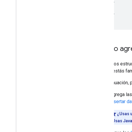
  </head>

Historias en la Web
  <body>

Programa de usuarios pioneros
  </body>

</html>
Supervisión y depuración
Guías específicas para sitios
Cómo agre
Los datos estruc
aún no estás fa
A continuación, 
Agrega la
insertar d
¿Usas 
¿Usas Java