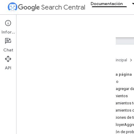
Documentación
Search Central
Documentation
Información
Introducción
Chat
Conceptos básicos sobre la Búsqueda
Página principal
API
Conceptos básicos de SEO
En esta página
Ejemplo
Indexación y rastreo
Cómo agregar da
Lineamientos
Clasificación y apariencia de
búsqueda
Lineamientos 
Descripción general
Lineamientos 
Funciones potenciadas por IA
Definiciones de 
Fechas de firma
EmployerAggre
Íconos de página
Solución de pro