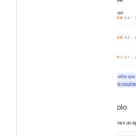
Java
Script
Guías de funciones
Todas las funciones de datos
estructurados
Artículo
Acciones del libro
Ruta de navegación
Carrusel
Lista de cursos
Conjunto de datos
Foro de debate
Nota
: Es posible qu
Preguntas y respuestas sobre
con la
Prueba de resulta
educación
Calificación total del
empleador
Ejemplo
Verificación de datos
Evento
Metadatos de imagen
Aquí tienes un 
Publicación de empleo
Empresa local