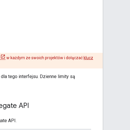
i
w każdym ze swoich projektów i dołączać
klucz
la tego interfejsu. Dzienne limity są
egate API
ate API.