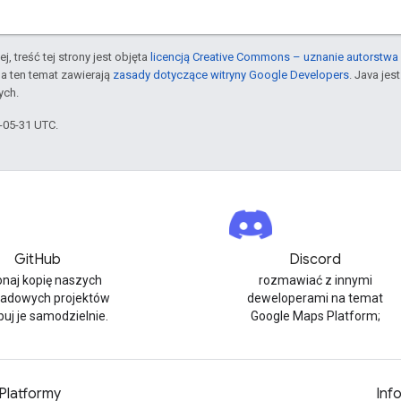
j, treść tej strony jest objęta
licencją Creative Commons – uznanie autorstwa 
a ten temat zawierają
zasady dotyczące witryny Google Developers
. Java je
ych.
6-05-31 UTC.
GitHub
Discord
naj kopię naszych
rozmawiać z innymi
ładowych projektów
deweloperami na temat
buj je samodzielnie.
Google Maps Platform;
Platformy
Inf