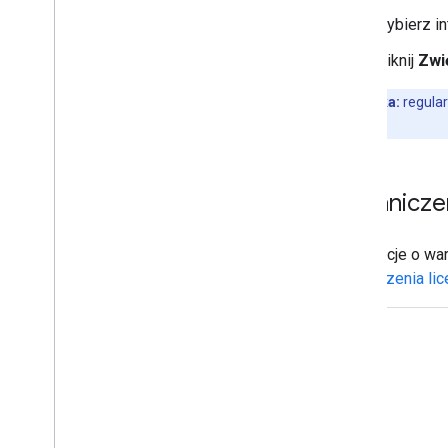
Wybierz in
Kliknij
Zwi
Wskazówka:
regular
limitów
Ograniczen
Informacje o wa
Ograniczenia lic