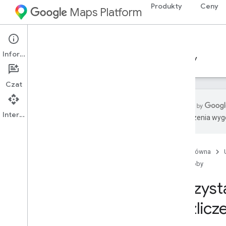
Produkty
Ceny
Maps Platform
Places Aggregate API
Informacje
Przewodniki
Materiały referencyjne
Zasoby
Czat
Interfejs API
Tłumaczenia wyge
Pomoc
Opcje pomocy
Strona główna
Mapy – najczęstsze pytania
Zasoby
Najczęstsze pytania dotyczące
zbiorczego raportu Miejsca
Korzysta
Zasięg w krajach i regionach
Informacje o wersjach
i rozlicz
Bądź na bieżąco