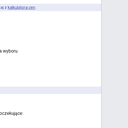
taj z
kalkulatora cen
.
a wyboru.
 oczekujące: