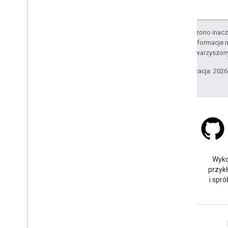
O ile nie stwierdzono inacze
Szczegółowe informacje n
podmiotów stowarzyszon
Ostatnia aktualizacja: 202
Stack Overflow
Zadaj pytanie pod tagiem
Wyko
google-maps.
przyk
i spró
Więcej informacji