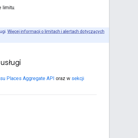
limitu.
ugi.
Więcej informacji o limitach i alertach dotyczących
usługi
jsu Places Aggregate API
oraz w
sekcji