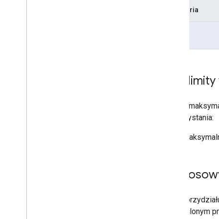
Kategoria
Pro
Inne limit
Nie ma maksymal
wykorzystania:
Maksymalna
Dostosowy
Limity przydzia
w określonym pr