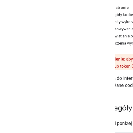
Sprawdzone metody
Na tej stronie
Sprawdzone metody korzystania z
Szczegóły kodów 
usług internetowych
Inne limity wykor
Biblioteki klienta
Dostosowywanie 
Wyświetlanie p
Rozliczenia i monitorowanie
Ograniczenia wyn
Wykorzystanie i płatności
Raportowanie i monitorowanie
Przypomnienie:
aby
interfejsu API
lub token 
Zasady i warunki
Zasady i informacje o źródłach
Żądania do inter
Warunki korzystania z usługi
odświeżane codz
Szczegóły 
W tabeli poniże