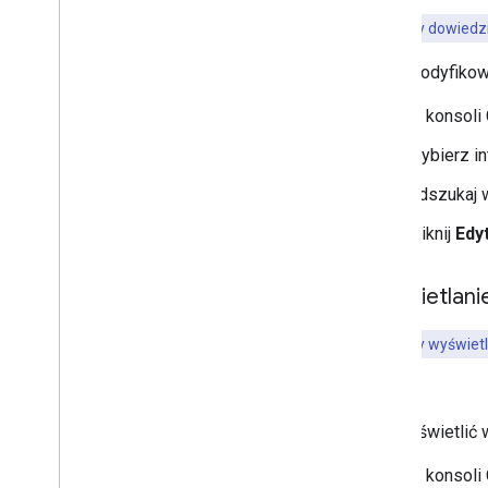
Ważne:
aby dowiedzi
Aby zmodyfikować
W konsoli
Wybierz in
Odszukaj w
Kliknij
Edyt
Wyświetlanie
Ważne:
aby wyświetl
.
Aby wyświetlić w
W konsoli