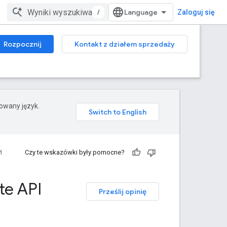
/
Zaloguj się
Rozpocznij
Kontakt z działem sprzedaży
rowany język.
I
Czy te wskazówki były pomocne?
te API
Prześlij opinię