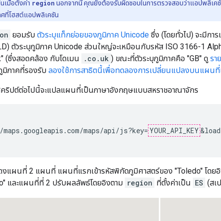
นเมื่อตั้งค่า
region
นอกจากนี้ คุณยังต้องรับผิดชอบในการตรวจสอบว่าแอปพลิเคช
ทศที่โฮสต์แอปพลิเคชัน
on
ยอมรับ
ตัวระบุแท็กย่อยของภูมิภาค Unicode
ซึ่ง (โดยทั่วไป) จะมี
D) ตัวระบุภูมิภาค Unicode ส่วนใหญ่จะเหมือนกับรหัส ISO 3166-1 Al
k" (ซึ่งสอดคล้อง กับโดเมน
.co.uk
) ขณะที่ตัวระบุภูมิภาคคือ "GB" ดู
รา
ูมิภาคที่รองรับ
ลองใช้การสาธิตนี้เพื่อทดลองการเปลี่ยนแปลงบนแผนที่เ
กสคริปต์ต่อไปนี้จะแปลแผนที่เป็นภาษาอังกฤษแบบสหราชอาณาจักร
/maps.googleapis.com/maps/api/js?key=
YOUR_API_KEY
&load
สดงแผนที่ 2 แผนที่ แผนที่แรกเข้ารหัสพิกัดภูมิศาสตร์ของ "Toledo" โดย
o" และแผนที่ที่ 2 ปรับผลลัพธ์โดยอิงตาม
region
ที่ตั้งค่าเป็น
ES
(สเป