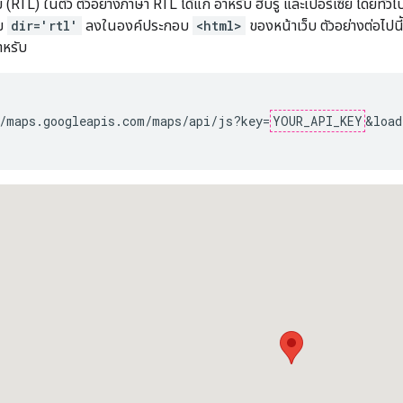
 (RTL) ในตัว ตัวอย่างภาษา RTL ได้แก่ อาหรับ ฮีบรู และเปอร์เซีย โดยท
่ม
dir='rtl'
ลงในองค์ประกอบ
<html>
ของหน้าเว็บ ตัวอย่างต่อไปน
หรับ
/maps.googleapis.com/maps/api/js?key=
YOUR_API_KEY
&load