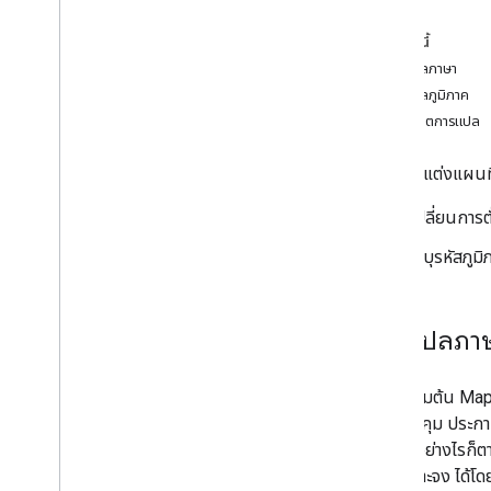
บทแนะนำ
ในหน้านี้
เพิ่ม Google Map ที่มีเครื่องหมายโดยใช้
การแปลภาษา
HTML
การแปลภูมิภาค
เพิ่ม Google Map ที่มีเครื่องหมายโดยใช้
Java
Script
การสาธิตการแปล
เพิ่ม Google Maps ลงในแอป React
แสดงตำแหน่งปัจจุบัน
คุณปรับแต่งแผนที่
เครื่องหมายคลัสเตอร์
เปลี่ยนการตั
แนวคิด
ระบุรหัสภู
การกำหนดเวอร์ชัน
การแปล
แนวทางปฏิบัติแนะนำ
การแปลภา
Type
Script
สัญญา
โดยค่าเริ่มต้น Map
การควบคุม ประกาศเ
แผนที่ฐาน
แนะนำ อย่างไรก็ต
เพิ่ม Google Maps ลงในหน้าเว็บ
เฉพาะเจาะจง ได้โด
จับคู่เหตุการณ์