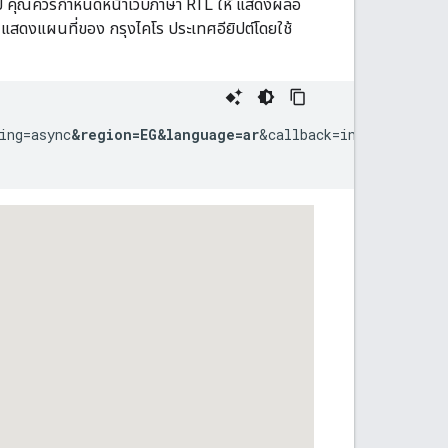
ั่วไป คุณควรกำหนดหน้าเว็บภาษา RTL ให้ แสดงผลอ
ี้แสดงแผนที่ของ กรุงไคโร ประเทศอียิปต์โดยใช้
ing=async
&region=EG
&language=ar
&callback=initMap">
