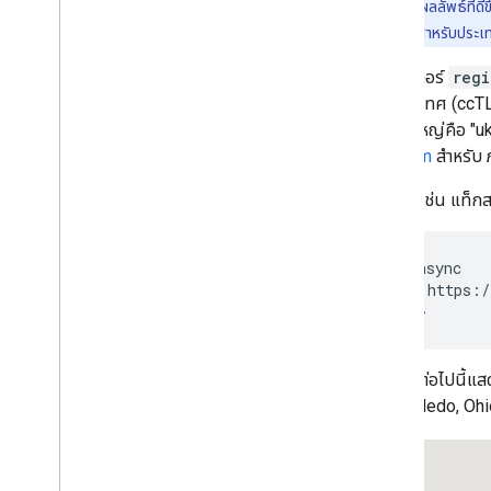
Places) มักจะให้ผลลัพธ์ที่ดีขึ้
เลเยอร์การจราจร ขนส่งสาธารณะ และการปั่น
ภูมิภาคที่ถูกต้องสำหรับประเ
จักรยาน
พารามิเตอร์
regi
บริการ
รหัสประเทศ (ccTL
ระดับความสูง
บริเตนใหญ่คือ "u
การเข้ารหัสพิกัดภูมิศาสตร์
Platform
สำหรับ ภ
ภาพระดับการซูมสูงสุด
Street View
ตัวอย่างเช่น แท็
ห้องสมุดเพิ่มเติม
<script async

ภาพรวม
    src="https:/
วิดเจ็ตมิเตอร์วัดคุณภาพอากาศ (เวอร์ชัน
</script>
ทดลอง)
ไลบรารีภาพวาด (เลิกใช้งานแล้ว)
ไลบรารีเรขาคณิต
ตัวอย่างต่อไปนี้แ
ไลบรารีการแสดงภาพ (เลิกใช้งานแล้ว)
เป็น "Toledo, Ohi
ไลบรารีโอเพนซอร์ส
คู่มือเพิ่มเติม