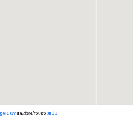
ัฐอเมริกา
และตัวอย่างของ
สเปน