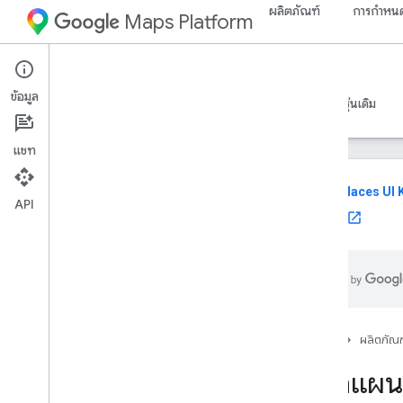
ผลิตภัณฑ์
การกำหนด
Maps Platform
Web
Maps JavaScript API
ข้อมูล
คำแนะนำ
ข้อมูลอ้างอิง
ตัวอย่าง
ทรัพยากร
รุ่นเดิม
แชท
reviews
Places UI K
API
ใช้ UI Kit
Maps Java
Script API
ภาพรวม
ตั้งค่า Java
Script API
รับและใช้ Maps Demo Key
ใช้ App Check เพื่อรักษาคีย์ API ให้ปลอดภัย
โหลด Maps Java
Script API
หน้าแรก
ผลิตภัณฑ
การจัดการข้อผิดพลาด
แปลแผนท
การแก้ปัญหา