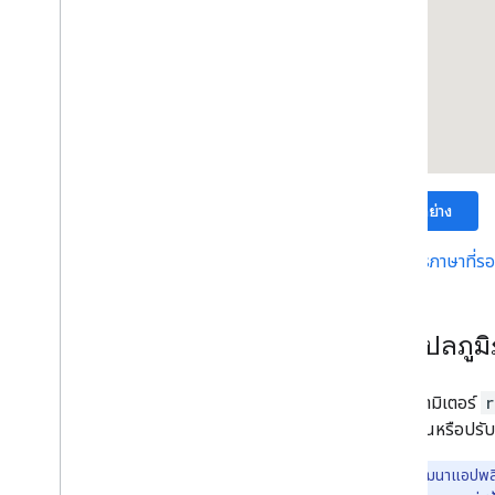
วาดในแผนที่
ภาพรวม
หน้าต่างข้อมูล
รูปร่างและเส้น
สัญลักษณ์
ฟีเจอร์ Web
GL
ภาพข้อมูล Deck
.
gl
การวางซ้อนพื้น
ดูตัวอย่าง
การซ้อนทับที่กำหนดเอง
เพิ่มคำอธิบายที่กำหนดเอง
ดูรายการภาษาที่รอ
แสดงข้อมูล
ภาพรวม
การแปลภูม
การจัดรูปแบบตามข้อมูลสำหรับชุดข้อมูล
การจัดรูปแบบตามข้อมูลสำหรับขอบเขต
เพิ่มพารามิเตอร์
r
KML
แผนที่อื่นหรือปรั
Geo
JSON
ชั้นข้อมูล
ในฐานะนักพัฒนาแอปพลิ
แผนที่ความหนาแน่น (เลิกใช้งานแล้ว)