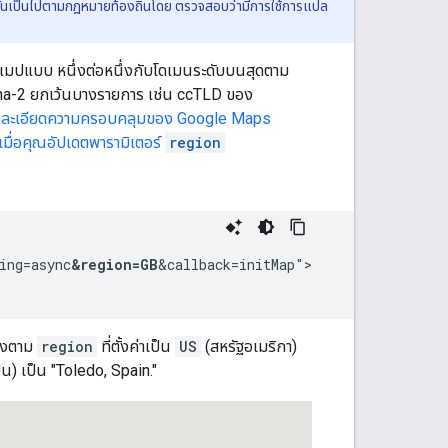
ันเป็นไปตามกฎหมายท้องถิ่นโดย ตรวจสอบว่ามีการใช้การแปล
การแมปแบบ หนึ่งต่อหนึ่งกับโดเมนระดับบนสุดตาม
pha-2 ยกเว้นบางรายการ เช่น ccTLD ของ
ยละเอียดความครอบคลุมของ Google Maps
มื่อคุณอัปเดตพารามิเตอร์
region
ing=async
&region=GB
&callback=initMap">

อิงตาม
region
ที่ตั้งค่าเป็น
US
(สหรัฐอเมริกา)
น) เป็น "Toledo, Spain."