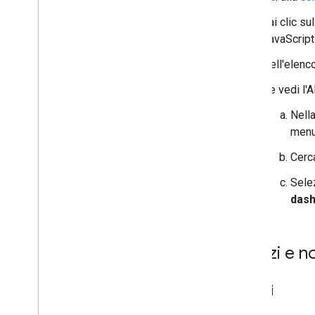
Fai clic su
Indicatori
JavaScript 
Panoramica
Per iniziare
Nell'elenc
Aggiungere un indicatore a una mappa
Se vedi l'A
Personalizzazione di base degli
indicatori
Nella
Creare indicatori con elementi grafici
menu
Creare indicatori con HTML e CSS
Cerca
Controlla il comportamento di
collisione
,
l'altitudine e la visibilità
Sele
Rendi gli indicatori cliccabili e
accessibili
das
Rendere gli indicatori trascinabili
Eseguire la migrazione agli indicatori
avanzati
Prezzi e 
Indicatori (legacy)
Prezzi
Lavorare con i luoghi
Panoramica