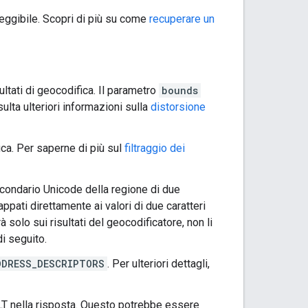
 leggibile. Scopri di più su come
recuperare un
ultati di geocodifica. Il parametro
bounds
ulta ulteriori informazioni sulla
distorsione
ifica. Per saperne di più sul
filtraggio dei
econdario Unicode della regione di due
ppati direttamente ai valori di due caratteri
rà solo sui risultati del geocodificatore, non li
i seguito.
DDRESS_DESCRIPTORS
. Per ulteriori dettagli,
T nella risposta. Questo potrebbe essere