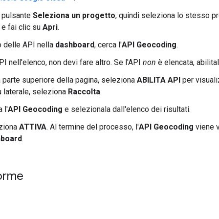
l pulsante
Seleziona un progetto
, quindi seleziona lo stesso p
e fai clic su
Apri
.
o delle API nella
dashboard
, cerca l'
API Geocoding
.
PI nell'elenco, non devi fare altro. Se l'API
non
è elencata, abilital
 parte superiore della pagina, seleziona
ABILITA API
per visual
 laterale, seleziona
Raccolta
.
 l'
API Geocoding
e selezionala dall'elenco dei risultati.
ziona
ATTIVA
. Al termine del processo, l'
API Geocoding
viene v
hboard
.
norme