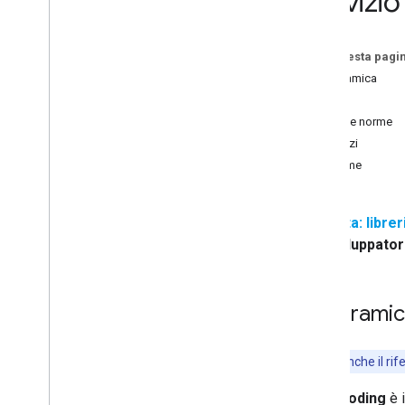
Servizio
Risoluzione dei problemi
Tutorial
Su questa pagi
Aggiungere una mappa di Google con
Panoramica
indicatori utilizzando HTML
Inizia
Aggiungere una mappa di Google con
Prezzi e norme
un indicatore utilizzando Java
Script
Prezzi
Aggiungere una mappa di Google a
un'app React
Norme
Mostra la posizione attuale
Indicatori cluster
Nota: librer
Sviluppato
Concetti
Controllo delle versioni
Localizzazione
Panorami
Best practice
Type
Script
Promesse
Consulta anche il ri
Il
geocoding
è 
Mappa base