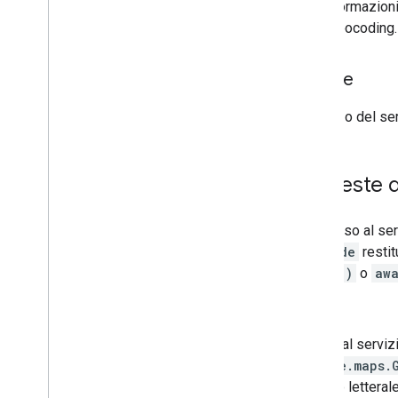
Per informazioni
Luoghi (nuova versione)
l'API Geocoding.
Kit UI di Places
Guide di Places
Norme
Lavorare con Routes
L'utilizzo del 
Panoramica
Per iniziare
Prova la demo
Richieste 
Classe di route
Classe Route Matrix
Guide alla migrazione
L'accesso al ser
Risorse
geocode
restit
.then()
o
awa
Convalida dell'indirizzo
re
Panoramica
Prova la demo
Accedi al serviz
Per iniziare
google.maps.
Convalidare un indirizzo
oggetto letteral