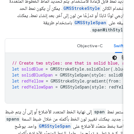
ديد نمط قابل لإعادة الاستخدام. يتم تحديد أنماط الخطوط المتعددة
ستخدام الكائن
GMSStrokeStyle
. يمكن أن يكون نمط الحد
خارجي لونًا ثابتًا أو تدرّجًا من لون إلى آخر. بعد إنشاء نمط، يمكنك
بيقه على
GMSStyleSpan
باستخدام طريقة
.
spanWithStyle
Objective-C
Swift
// Create two styles: one that is solid blue, a
let
solidBlue
=
GMSStrokeStyle
.
solidColor
(.
blue
let
solidBlueSpan
=
GMSStyleSpan
(
style
:
solidBl
let
redYellow
=
GMSStrokeStyle
.
gradient
(
from
:
.
let
redYellowSpan
=
GMSStyleSpan
(
style
:
redYell
ستمر نمط
span
إلى نهاية الخط المتعدد الأضلاع أو إلى أن يتم ضبط
ط جديد. يمكنك تغيير لون الخط بأكمله من خلال ضبط السمة
spans
خاصة بخط متعدّد الأضلاع على
GMSStyleSpan
واحد. يوضّح
مثال كيفية تطبيق تدرّج على طول الخط المتعدّد الأضلاع بأكمله.