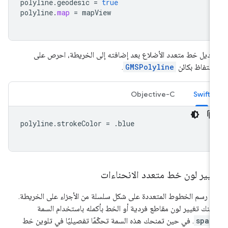
polyline
.
geodesic
=
true
polyline
.
map
=
mapView
عديل خط متعدد الأضلاع بعد إضافته إلى الخريطة، احرص على
احتفاظ بكائن
GMSPolyline
.
Objective-C
Swift
polyline
.
strokeColor
=
.
blue
غيير لون خط متعدد الانحناءات
م رسم الخطوط المتعددة على شكل سلسلة من الأجزاء على الخريطة.
كنك تغيير لون مقاطع فردية أو الخط بأكمله باستخدام السمة
span
. في حين تمنحك هذه السمة تحكّمًا تفصيليًا في تلوين خط