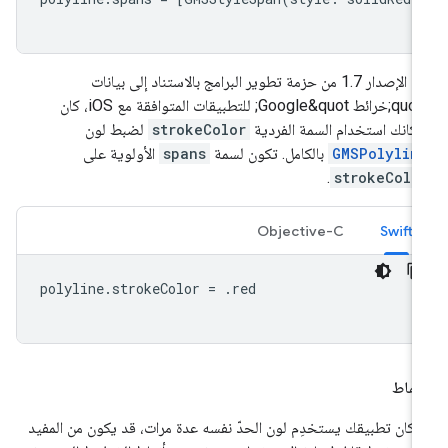
قبل الإصدار 1.7 من حزمة تطوير البرامج بالاستناد إلى بيانات
&quot;خرائط Google&quot; للتطبيقات المتوافقة مع iOS، كان
مكانك استخدام السمة الفردية
strokeColor
لضبط لون
GMSPolylin
بالكامل. تكون لسمة
spans
الأولوية على
.
strokeColo
Objective-C
Swift
polyline
.
strokeColor
=
.
red
أنماط
ا كان تطبيقك يستخدِم لون الحدّ نفسه عدة مرات، قد يكون من المفيد