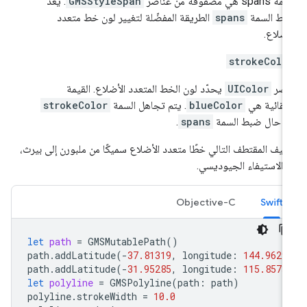
span هي مصفوفة من عناصر
GMSStyleSpan
. يُعد
ط السمة
spans
الطريقة المفضّلة لتغيير لون خط متعدد
أضلاع.
strokeColo
نصر
UIColor
يحدّد لون الخط المتعدد الأضلاع. القيمة
تلقائية هي
blueColor
. يتم تجاهل السمة
strokeColor
 حال ضبط السمة
spans
.
يف المقتطف التالي خطًا متعدد الأضلاع سميكًا من ملبورن إلى بيرث،
 الاستيفاء الجيوديسي.
Objective-C
Swift
let
path
=
GMSMutablePath
()
path
.
addLatitude
(
-
37.81319
,
longitude
:
144.9629
path
.
addLatitude
(
-
31.95285
,
longitude
:
115.8573
let
polyline
=
GMSPolyline
(
path
:
path
)
polyline
.
strokeWidth
=
10.0