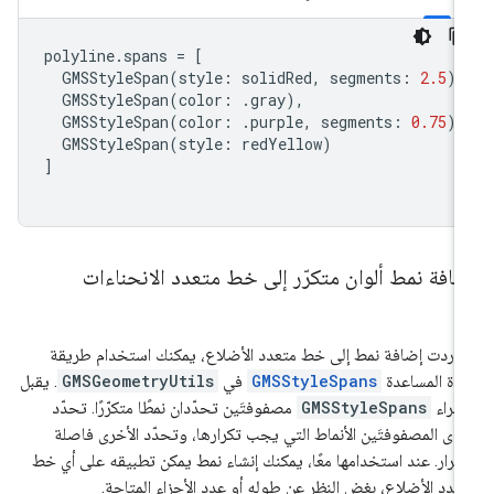
polyline
.
spans
=
[
GMSStyleSpan
(
style
:
solidRed
,
segments
:
2.5
),
GMSStyleSpan
(
color
:
.
gray
),
GMSStyleSpan
(
color
:
.
purple
,
segments
:
0.75
),
GMSStyleSpan
(
style
:
redYellow
)
]
افة نمط ألوان متكرّر إلى خط متعدد الانحناءات
ا أردت إضافة نمط إلى خط متعدد الأضلاع، يمكنك استخدام طريقة
أداة المساعدة
GMSStyleSpans
في
GMSGeometryUtils
. يقبل
إجراء
GMSStyleSpans
مصفوفتَين تحدّدان نمطًا متكرّرًا. تحدّد
دى المصفوفتَين الأنماط التي يجب تكرارها، وتحدّد الأخرى فاصلة
تكرار. عند استخدامها معًا، يمكنك إنشاء نمط يمكن تطبيقه على أي خط
عدد الأضلاع، بغض النظر عن طوله أو عدد الأجزاء المتاحة.