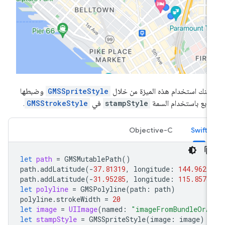
كنك استخدام هذه الميزة من خلال
GMSSpriteStyle
وضبطها
ابع باستخدام السمة
stampStyle
في
GMSStrokeStyle
.
Objective-C
Swift
let
path
=
GMSMutablePath
()
path
.
addLatitude
(
-
37.81319
,
longitude
:
144.9629
path
.
addLatitude
(
-
31.95285
,
longitude
:
115.8573
let
polyline
=
GMSPolyline
(
path
:
path
)
polyline
.
strokeWidth
=
20
let
image
=
UIImage
(
named
:
"imageFromBundleOrA
let
stampStyle
=
GMSSpriteStyle
(
image
:
image
)