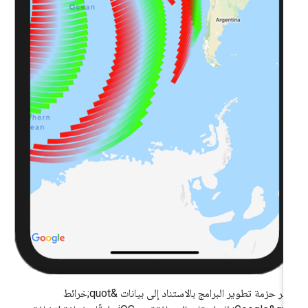
توفّر حزمة تطوير البرامج بالاستناد إلى بيانات &quot;خرائط