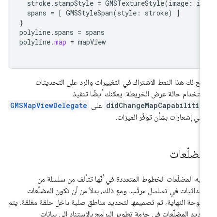
stroke
.
stampStyle
=
GMSTextureStyle
(
image
:
im
spans
=
[
GMSStyleSpan
(
style
:
stroke
)
]
}
polyline
.
spans
=
spans
polyline
.
map
=
mapView
يح لك هذا النمط الاشتراك في التغييرات والرد على التحديثات
ستخدام حالة عرض الخريطة. يمكنك أيضًا تنفيذ
didChangeMapCapabilitie
على
GMSMapViewDelegate
لقّي إشعارات بشأن توفّر الميزات.
لمضلّعات
به المضلّعات الخطوط المتعددة في أنّها تتألف من سلسلة من
إحداثيات في تسلسل مرتّب. ومع ذلك، بدلاً من أن تكون المضلّعات
توحة النهاية، تم تصميمها لتحديد مناطق صلبة داخل حلقة مغلقة. يتم
ديد المضلّعات في حزمة تطوير البرامج بالاستناد إلى بيانات