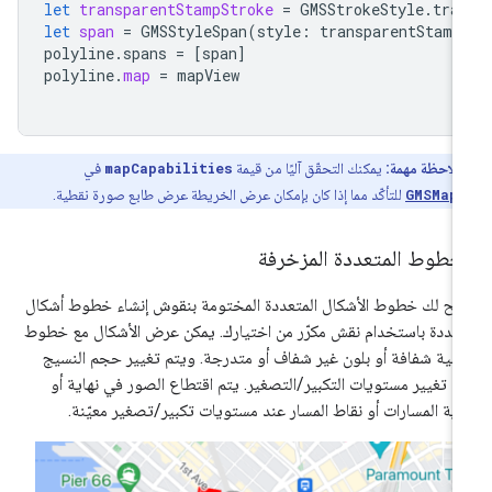
let
transparentStampStroke
=
GMSStrokeStyle
.
tra
let
span
=
GMSStyleSpan
(
style
:
transparentStamp
polyline
.
spans
=
[
span
]
polyline
.
map
=
mapView
ملاحظة مهمة:
يمكنك التحقّق آليًا من قيمة
mapCapabilities
في
GMSMap
للتأكّد مما إذا كان بإمكان عرض الخريطة عرض طابع صورة نقطية.
لخطوط المتعددة المزخرفة
يح لك خطوط الأشكال المتعددة المختومة بنقوش إنشاء خطوط أشكال
عددة باستخدام نقش مكرّر من اختيارك. يمكن عرض الأشكال مع خطوط
فية شفافة أو بلون غير شفاف أو متدرجة. ويتم تغيير حجم النسيج
د تغيير مستويات التكبير/التصغير. يتم اقتطاع الصور في نهاية أو
اية المسارات أو نقاط المسار عند مستويات تكبير/تصغير معيّنة.