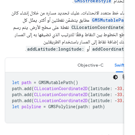
ستخدام
GMSStrokeStyle
.
نشاء خط متعدد الانحناءات، عليك تحديد مساره من خلال إنشاء كائن
GMSMutablePat
مطابق يتضمّن نقطتَين أو أكثر. يمثّل كل
CLLocationCoordinate2
نقطة على سطح الأرض. يتم رسم
اطع الخطوط بين النقاط وفقًا للترتيب الذي تضيفها به إلى المسار.
كنك إضافة نقاط إلى المسار باستخدام الطريقتَين
addCoordinate
أو
addLatitude:longitude:
.
Objective-C
Swift
let
path
=
GMSMutablePath
()
path
.
add
(
CLLocationCoordinate2D
(
latitude
:
-
33.8
path
.
add
(
CLLocationCoordinate2D
(
latitude
:
-
33.7
path
.
add
(
CLLocationCoordinate2D
(
latitude
:
-
33.7
let
polyline
=
GMSPolyline
(
path
:
path
)