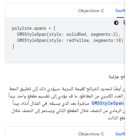
Objective-C
Swift
polyline
.
spans
=
[
GMSStyleSpan
(
style
:
solidRed
,
segments
:
2
),
GMSStyleSpan
(
style
:
redYellow
,
segments
:
10
)
]
ائح جزئية
كن أيضًا تحديد الشرائح كقيمة كسرية. سيؤدي ذلك إلى تطبيق النمط
ى العدد الكسري من المقاطع، ما قد يؤدي إلى تقسيم مقطع واحد. يبدأ
ل
GMSStyleSpan
مباشرةً بعد الذي يسبقه: في المثال أدناه، يبدأ
لون الرمادي من النصف خلال المقطع الثاني ويستمر إلى النصف خلال
مقطع الثالث.
Objective-C
Swift