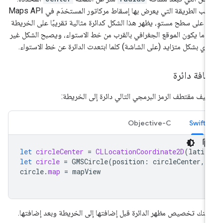
بسبب الطريقة التي يعرض بها إسقاط مركاتور المستخدَم في Maps API
ة على سطح مستوٍ، يظهر هذا الشكل كدائرة مثالية تقريبًا على الخريطة
دما يكون الموقع الجغرافي بالقرب من خط الاستواء، ويصبح الشكل غير
ئري بشكل متزايد (على الشاشة) كلما ابتعدت الدائرة عن خط الاستواء.
افة دائرة
يف مقتطف الرمز البرمجي التالي دائرة إلى الخريطة:
Objective-C
Swift
let
circleCenter
=
CLLocationCoordinate2D
(
latit
let
circle
=
GMSCircle
(
position
:
circleCenter
,
circle
.
map
=
mapView
كنك تخصيص مظهر الدائرة قبل إضافتها إلى الخريطة وبعد إضافتها.