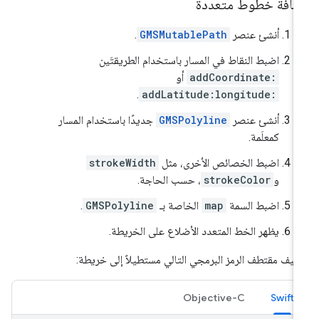
ضافة خطوط متعددة
أنشئ عنصر
GMSMutablePath
.
اضبط النقاط في المسار باستخدام الطريقتَين
addCoordinate:
أو
.
addLatitude:longitude:
أنشئ عنصر
GMSPolyline
جديدًا باستخدام المسار
كمعلَمة.
اضبط الخصائص الأخرى، مثل
strokeWidth
و
strokeColor
، حسب الحاجة.
اضبط السمة
map
الخاصة بـ
GMSPolyline
.
يظهر الخط المتعدد الأضلاع على الخريطة.
يف مقتطف الرمز البرمجي التالي مستطيلاً إلى خريطة:
Objective-C
Swift