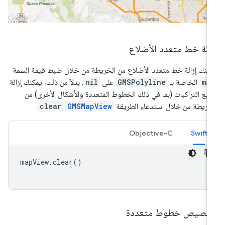
الة خط متعدد الأضلاع
كنك إزالة خط متعدد الأضلاع من الخريطة من خلال ضبط قيمة السمة
ma
الخاصة بـ
GMSPolyline
على
nil
. بدلاً من ذلك، يمكنك إزالة
يع التراكبات (بما في ذلك الخطوط المتعددة والأشكال الأخرى) من
خريطة من خلال استدعاء الطريقة
GMSMapView
clear
.
Objective-C
Swift
mapView
.
clear
()
خصيص خطوط متعددة