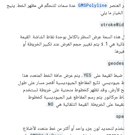
فّر العنصر
GMSPolyline
عدة سمات للتحكّم في مظهر الخط. يتيح
ا الخيار ما يلي:
strokeWidt
ثّل هذه السمة عرض السطر بالكامل بوحدة نقاط الشاشة. القيمة
التلقائية هي 1. لا يتم تغيير حجم العرض عند تكبير الخريطة أو
غيرها.
geodesi
د ضبط القيمة على
YES
، يتم عرض حافة الخط المتعدد هذا
ط جيوديسي. تتّبع المقاطع الجيوديسية أقصر مسار على طول
ح الأرض، وقد تظهر كخطوط منحنية على خريطة تستخدم
قاط مركاتور. يتم رسم المقاطع غير الجيوديسية كخطوط
تقيمة على الخريطة. القيمة التلقائية هي
NO
.
span
ستخدَم لتحديد لون جزء واحد أو أكثر من خط متعدد الأضلاع.