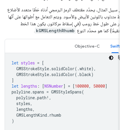
ى سبيل المثال، يحدّد مقتطف الرمز البرمجي أدناه خطًا متعدد الأضلاع
مط متناوب باللونين الأبيض والأسود. ويتم التعامل مع أطوالها على أنّها
تار على طول خط رومب (في إسقاط مركاتور، يكون هذا الخط
تقيمًا) كما هو محدّد النوع
kGMSLengthRhumb
.
Objective-C
Swift
let
styles
=
[
GMSStrokeStyle
.
solidColor
(.
white
),
GMSStrokeStyle
.
solidColor
(.
black
)
]
let
lengths
:
[
NSNumber
]
=
[
100000
,
50000
]
polyline
.
spans
=
GMSStyleSpans
(
polyline
.
path
!,
styles
,
lengths
,
GMSLengthKind
.
rhumb
)