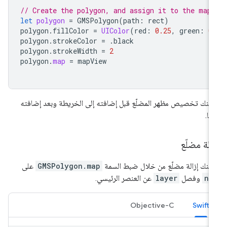
// Create the polygon, and assign it to the map
let
polygon
=
GMSPolygon
(
path
:
rect
)
polygon
.
fillColor
=
UIColor
(
red
:
0.25
,
green
:
0
polygon
.
strokeColor
=
.
black
polygon
.
strokeWidth
=
2
polygon
.
map
=
mapView
كنك تخصيص مظهر المضلّع قبل إضافته إلى الخريطة وبعد إضافته
يها.
الة مضلّع
كنك إزالة مضلّع من خلال ضبط السمة
GMSPolygon.map
على
ni
وفصل
layer
عن العنصر الرئيسي.
Objective-C
Swift