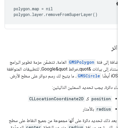
 polygon.map = nil

 polygon.layer.removeFromSuperLayer()
وائر
لإضافة إلى فئة
GMSPolygon
العامة، تتضمّن حزمة تطوير البرامج
بالاستناد إلى بيانات &quot;خرائط Google&quot; للتطبيقات المتوافقة
 أيضًا
GMSCircle
، ما يتيح لك رسم دوائر على سطح الأرض.
نشاء دائرة، يجب تحديد السمتَين التاليتَين:
position
كـ
CLLocationCoordinate2D
radius
بالأمتار
م بعد ذلك تحديد دائرة على أنّها مجموعة من جميع النقاط على سطح
أرض التي تبعد مسافة
radius
متر عن النقطة
center
المحدّدة.