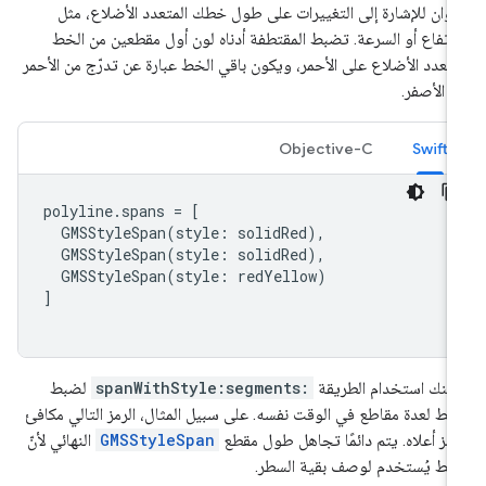
ألوان للإشارة إلى التغييرات على طول خطك المتعدد الأضلاع، مثل
ارتفاع أو السرعة. تضبط المقتطفة أدناه لون أول مقطعين من الخط
متعدد الأضلاع على الأحمر، ويكون باقي الخط عبارة عن تدرّج من الأحمر
ى الأصفر.
Objective-C
Swift
polyline
.
spans
=
[
GMSStyleSpan
(
style
:
solidRed
),
GMSStyleSpan
(
style
:
solidRed
),
GMSStyleSpan
(
style
:
redYellow
)
]
كنك استخدام الطريقة
spanWithStyle:segments:
لضبط
نمط لعدة مقاطع في الوقت نفسه. على سبيل المثال، الرمز التالي مكافئ
رمز أعلاه. يتم دائمًا تجاهل طول مقطع
GMSStyleSpan
النهائي لأنّ
نمط يُستخدم لوصف بقية السطر.