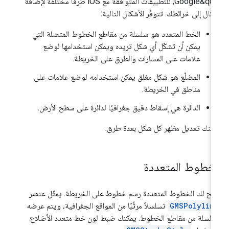
Google&quot; للتطبيقات المتوافقة مع iOS طرقًا مختلفة لإضافة
كال إلى خرائطك. تتوفّر الأشكال التالية:
الخط المتعدد هو سلسلة من مقاطع الخطوط المتصلة التي
يمكن أن تشكّل أي شكل تريده ويمكن استخدامها لوضع
علامات على المسارات والطرق على الخريطة.
المضلّع هو شكل مغلق يمكن استخدامه لوضع علامات على
مناطق في الخريطة.
الدائرة هي إسقاط دقيق جغرافيًا لدائرة على سطح الأرض.
كنك تعديل مظهر كل شكل بعدة طرق.
لخطوط المتعددة
يح لك الخطوط المتعددة رسم خطوط على الخريطة. يمثّل عنصر
GMSPolylin
تسلسلاً مرتَّبًا من المواقع الجغرافية، ويتم عرضه
لسلة من مقاطع الخطوط. يمكنك ضبط لون خط متعدد الأضلاع