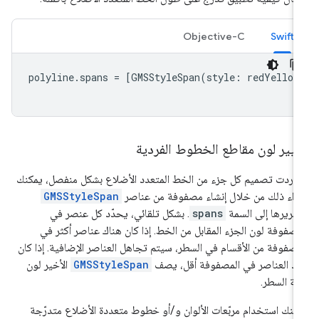
Objective-C
Swift
polyline
.
spans
=
[
GMSStyleSpan
(
style
:
redYellow
غيير لون مقاطع الخطوط الفردية
ا أردت تصميم كل جزء من الخط المتعدد الأضلاع بشكل منفصل، يمكنك
راء ذلك من خلال إنشاء مصفوفة من عناصر
GMSStyleSpan
مريرها إلى السمة
spans
. بشكل تلقائي، يحدّد كل عنصر في
مصفوفة لون الجزء المقابل من الخط. إذا كان هناك عناصر أكثر في
مصفوفة من الأقسام في السطر، سيتم تجاهل العناصر الإضافية. إذا كان
د العناصر في المصفوفة أقل، يصف
GMSStyleSpan
الأخير لون
ية السطر.
كنك استخدام مربّعات الألوان و/أو خطوط متعددة الأضلاع متدرّجة