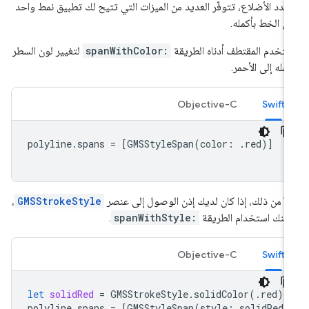
عدد الأضلاع، تتوفّر العديد من الميزات التي تتيح لك تطبيق نمط واحد
ى الخط بأكمله.
تخدم المقتطف أدناه الطريقة
spanWithColor:
لتغيير لون السطر
كمله إلى الأحمر.
Objective-C
Swift
polyline
.
spans
=
[
GMSStyleSpan
(
color
:
.
red
)]
لاً من ذلك، إذا كان لديك إذن الوصول إلى عنصر
GMSStrokeStyle
،
كنك استخدام الطريقة
spanWithStyle:
.
Objective-C
Swift
let
solidRed
=
GMSStrokeStyle
.
solidColor
(.
red
)
polyline
.
spans
=
[
GMSStyleSpan
(
style
:
solidRed
)