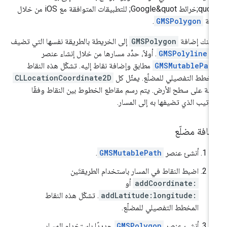
&quot;خرائط Google&quot; للتطبيقات المتوافقة مع iOS من خلال
فئة
GMSPolygon
.
كنك إضافة
GMSPolygon
إلى الخريطة بالطريقة نفسها التي تضيف
ا
GMSPolyline
. أولاً، حدِّد مسارها من خلال إنشاء عنصر
GMSMutablePat
مطابق وإضافة نقاط إليه. تشكّل هذه النقاط
مخطط التفصيلي للمضلّع. يمثّل كل
CLLocationCoordinate2D
طة على سطح الأرض. يتم رسم مقاطع الخطوط بين النقاط وفقًا
ترتيب الذي تضيفها به إلى المسار.
افة مضلّع
أنشئ عنصر
GMSMutablePath
.
اضبط النقاط في المسار باستخدام الطريقتَين
addCoordinate:
أو
addLatitude:longitude:
. تشكّل هذه النقاط
المخطط التفصيلي للمضلّع.
أنشئ عنصر
GMSPolygon
جديدًا باستخدام المسار