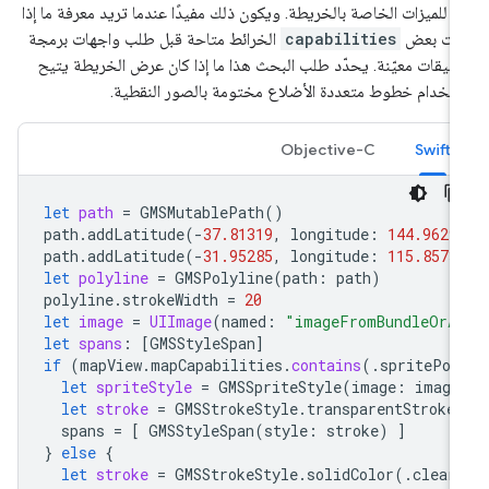
ي للميزات الخاصة بالخريطة. ويكون ذلك مفيدًا عندما تريد معرفة ما إذا
انت بعض
capabilities
الخرائط متاحة قبل طلب واجهات برمجة
بيقات معيّنة. يحدّد طلب البحث هذا ما إذا كان عرض الخريطة يتيح
تخدام خطوط متعددة الأضلاع مختومة بالصور النقطية.
Objective-C
Swift
let
path
=
GMSMutablePath
()
path
.
addLatitude
(
-
37.81319
,
longitude
:
144.9629
path
.
addLatitude
(
-
31.95285
,
longitude
:
115.8573
let
polyline
=
GMSPolyline
(
path
:
path
)
polyline
.
strokeWidth
=
20
let
image
=
UIImage
(
named
:
"imageFromBundleOrA
let
spans
:
[
GMSStyleSpan
]
if
(
mapView
.
mapCapabilities
.
contains
(.
spritePol
let
spriteStyle
=
GMSSpriteStyle
(
image
:
image
let
stroke
=
GMSStrokeStyle
.
transparentStroke
spans
=
[
GMSStyleSpan
(
style
:
stroke
)
]
}
else
{
let
stroke
=
GMSStrokeStyle
.
solidColor
(.
clear