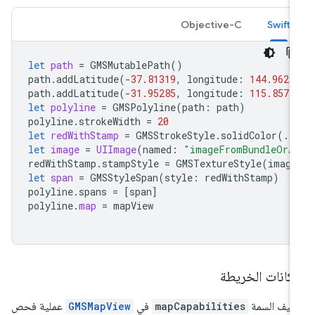
Objective-C
Swift
let
path
=
GMSMutablePath
()
path
.
addLatitude
(
-
37.81319
,
longitude
:
144.9629
path
.
addLatitude
(
-
31.95285
,
longitude
:
115.8573
let
polyline
=
GMSPolyline
(
path
:
path
)
polyline
.
strokeWidth
=
20
let
redWithStamp
=
GMSStrokeStyle
.
solidColor
(.
r
let
image
=
UIImage
(
named
:
"imageFromBundleOrA
redWithStamp
.
stampStyle
=
GMSTextureStyle
(
image
let
span
=
GMSStyleSpan
(
style
:
redWithStamp
)
polyline
.
spans
=
[
span
]
polyline
.
map
=
mapView
كانات الخريطة
يف السمة
mapCapabilities
في
GMSMapView
عملية فحص