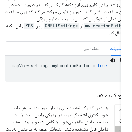
ال باشد. وقتی کاربر روی این دکمه کلیک می‌کند، در صورت مشخص
دن موقعیت مکانی کاربر، دوربین طوری حرکت می‌کند که روی موقعیت
انی فعلی او فوکوس کند. می‌توانید با تنظیم ویژگی
myLocationButto
از
GMSUISettings
روی
YES
، این دکمه
 فعال کنید.
سویفت
هدف-سی
mapView
.
settings
.
myLocationButton
=
true
مع کننده کف
هر زمان که یک نقشه داخلی به طور برجسته نمایش داده
شود، کنترل انتخابگر طبقه در نزدیکی پایین سمت راست
صفحه نمایش ظاهر می‌شود. هنگامی که دو یا چند نقشه
داخلی قابل مشاهده باشند، انتخابگر طبقه به ساختمان نزدیک