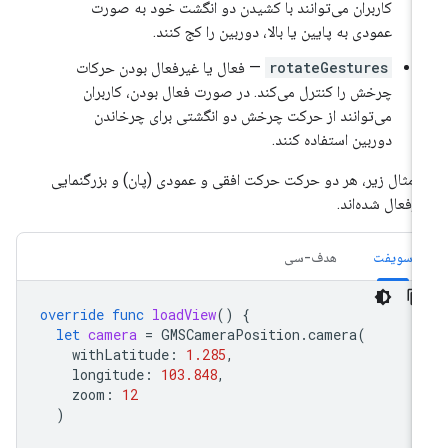
کاربران می‌توانند با کشیدن دو انگشت خود به صورت
عمودی به پایین یا بالا، دوربین را کج کنند.
rotateGestures
— فعال یا غیرفعال بودن حرکات
چرخش را کنترل می‌کند. در صورت فعال بودن، کاربران
می‌توانند از حرکت چرخش دو انگشتی برای چرخاندن
دوربین استفاده کنند.
 مثال زیر، هر دو حرکت حرکت افقی و عمودی (پان) و بزرگنمایی
رفعال شده‌اند.
سویفت
هدف-سی
override
func
loadView
()
{
let
camera
=
GMSCameraPosition
.
camera
(
withLatitude
:
1.285
,
longitude
:
103.848
,
zoom
:
12
)