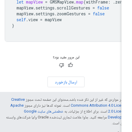
let
mapView
=
GMSMapView
.
map
(
withFrame
:
.
zero
mapView
.
settings
.
scrollGestures
=
false
mapView
.
settings
.
zoomGestures
=
false
self
.
view
=
mapView
}
این مرور مفید بود؟
ارسال بازخورد
 در مواردی که غیر از این ذکر شده باشد،‌محتوای این صفحه تحت مجوز
Creative
Commons Attribution 4.0 Licen
است. نمونه کدها نیز دارای مجوز
Apache
2.0 Licen
است. برای اطلاع از جزئیات، به
خطمشی‌های سایت Google
Develope‏
مراجعه کنید. جاوا علامت تجاری ثبت‌شده Oracle و/یا شرکت‌های وابسته
 آن است.