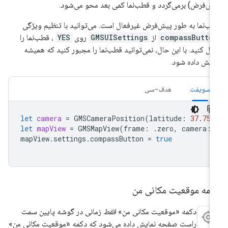
ش‌فرض) برمی‌گردد و قطب‌نما کمی بعد محو می‌شود.
ب‌نما به طور پیش‌فرض غیرفعال است. می‌توانید با تنظیم ویژگی
compassButto
از
GMSUISettings
روی
YES
، قطب‌نما را
ال کنید. با این حال، نمی‌توانید قطب‌نما را مجبور کنید که همیشه
ایش داده شود.
سویفت
هدف-سی
let
camera
=
GMSCameraPosition
(
latitude
:
37.757
let
mapView
=
GMSMapView
(
frame
:
.
zero
,
camera
:
mapView
.
settings
.
compassButton
=
true
کمه موقعیت مکانی من
دکمه «موقعیت مکانی من»
فقط
زمانی در گوشه پایین سمت
راست صفحه نمایش داده می‌شود که دکمه «موقعیت مکانی من»